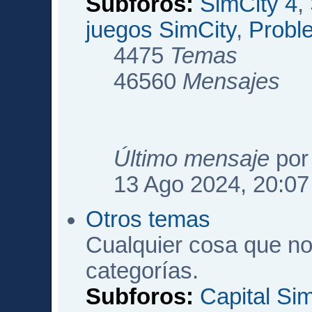
Subforos:
SimCity 4
,
juegos SimCity
,
Probl
4475
Temas
46560
Mensajes
Último mensaje
po
13 Ago 2024, 20:07
Otros temas
Cualquier cosa que no
categorías.
Subforos:
Capital Si