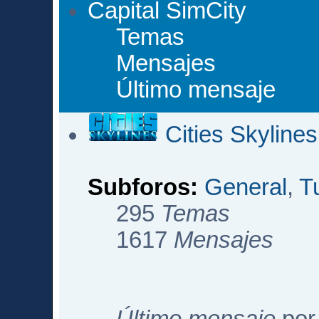
Capital SimCity
Temas
Mensajes
Último mensaje
Cities Skylines
Subforos:
General
,
T
295
Temas
1617
Mensajes