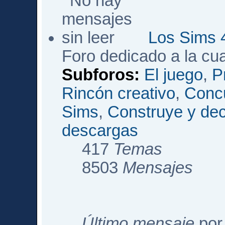
Los Sims 
Foro dedicado a la cu
Subforos:
El juego
,
P
Rincón creativo
,
Conc
Sims
,
Construye y de
descargas
417
Temas
8503
Mensajes
Último mensaje
po