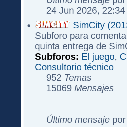
Último mensaje
po
24 Jun 2026, 22:34
SimCity (201
Subforo para comentar
quinta entrega de Sim
Subforos:
El juego
,
C
Consultorio técnico
952
Temas
15069
Mensajes
Último mensaje
po