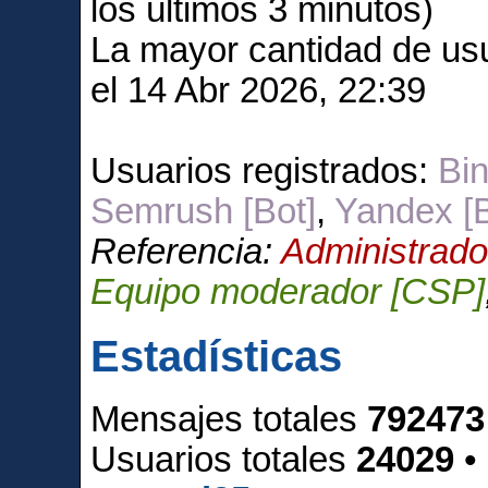
los últimos 3 minutos)
La mayor cantidad de usu
el 14 Abr 2026, 22:39
Usuarios registrados:
Bin
Semrush [Bot]
,
Yandex [B
Referencia:
Administrado
Equipo moderador [CSP]
Estadísticas
Mensajes totales
792473
Usuarios totales
24029
•