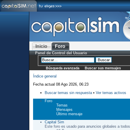
Inicio
Foro
Panel de Control del Usuario
Búsqueda avanzada
Buscar sus mensajes
Índice general
Fecha actual 08 Ago 2026, 06:23
Buscar temas sin respuesta
•
Ver temas activos
Foro
Temas
Mensajes
Último mensaje
Capital Sim
Este foro es usado para anuncios globales a todos