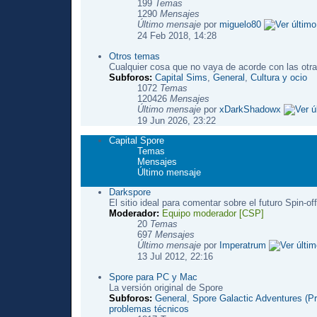
199
Temas
1290
Mensajes
Último mensaje
por
miguelo80
24 Feb 2018, 14:28
Otros temas
Cualquier cosa que no vaya de acorde con las otra
Subforos:
Capital Sims
,
General
,
Cultura y ocio
1072
Temas
120426
Mensajes
Último mensaje
por
xDarkShadowx
19 Jun 2026, 23:22
Capital Spore
Temas
Mensajes
Último mensaje
Darkspore
El sitio ideal para comentar sobre el futuro Spin-of
Moderador:
Equipo moderador [CSP]
20
Temas
697
Mensajes
Último mensaje
por
Imperatrum
13 Jul 2012, 22:16
Spore para PC y Mac
La versión original de Spore
Subforos:
General
,
Spore Galactic Adventures (P
problemas técnicos