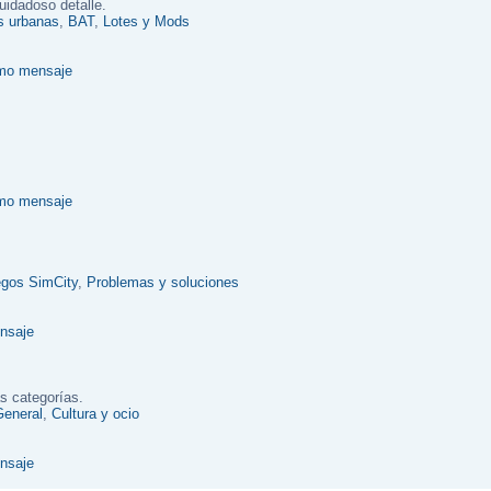
uidadoso detalle.
as urbanas
,
BAT
,
Lotes y Mods
egos SimCity
,
Problemas y soluciones
s categorías.
General
,
Cultura y ocio