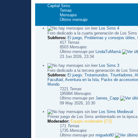
Capital Sims
Temas
Mensajes
Último mensaje
Los Sims 4
Foro dedicado a la cuarta generación de Los Sims
Subforos:
El juego
,
Problemas y consejos útiles
,
417
Temas
8503
Mensajes
Último mensaje
por
LindaTuMamá
23 Jun 2026, 23:34
Los Sims 3
Foro dedicado a la tercera generación de Los Sims
Subforos:
El juego
,
Trotamundos
,
Triunfadores
,
A
Facultad
,
Aventura en la Isla
,
Packs de accesorio
Mundo
7221
Temas
195984
Mensajes
Último mensaje
por
James_Capp
09 May 2026, 10:30
Los Sims Medieval
Primer juego de Los Sims ambientado en la época
Moderador:
Equipo moderador [CS]
171
Temas
1735
Mensajes
Último mensaje
por
miguelo80