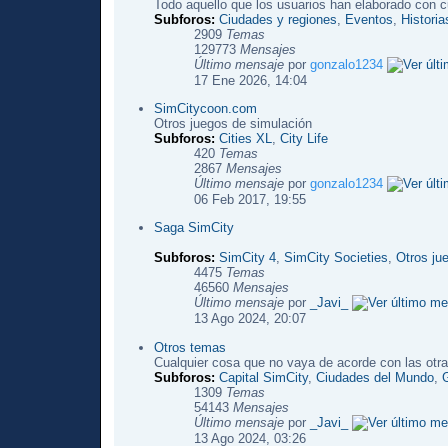
Todo aquello que los usuarios han elaborado con c
Subforos:
Ciudades y regiones
,
Eventos
,
Histori
2909
Temas
129773
Mensajes
Último mensaje
por
gonzalo1234
17 Ene 2026, 14:04
SimCitycoon.com
Otros juegos de simulación
Subforos:
Cities XL
,
City Life
420
Temas
2867
Mensajes
Último mensaje
por
gonzalo1234
06 Feb 2017, 19:55
Saga SimCity
Subforos:
SimCity 4
,
SimCity Societies
,
Otros ju
4475
Temas
46560
Mensajes
Último mensaje
por
_Javi_
13 Ago 2024, 20:07
Otros temas
Cualquier cosa que no vaya de acorde con las otra
Subforos:
Capital SimCity
,
Ciudades del Mundo
,
1309
Temas
54143
Mensajes
Último mensaje
por
_Javi_
13 Ago 2024, 03:26