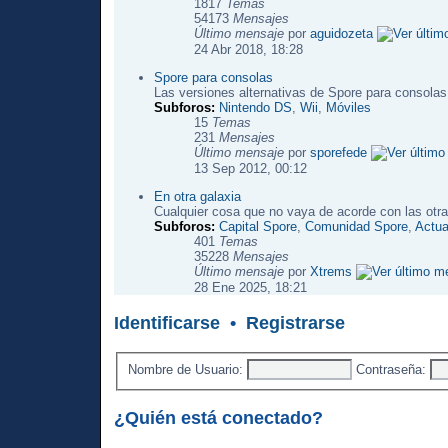
1817
Temas
54173
Mensajes
Último mensaje
por
aguidozeta
24 Abr 2018, 18:28
Spore para consolas
Las versiones alternativas de Spore para consolas
Subforos:
Nintendo DS
,
Wii
,
Móviles
15
Temas
231
Mensajes
Último mensaje
por
sporefede
13 Sep 2012, 00:12
En otra galaxia
Cualquier cosa que no vaya de acorde con las otra
Subforos:
Capital Spore
,
Comunidad Spore
,
Actua
401
Temas
35228
Mensajes
Último mensaje
por
Xtrems
28 Ene 2025, 18:21
Identificarse
•
Registrarse
Nombre de Usuario:
Contraseña:
¿Quién está conectado?