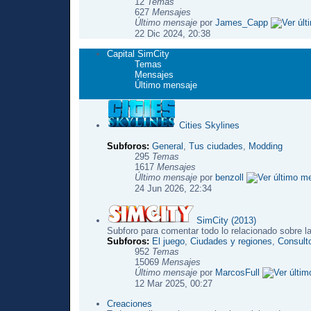
12
Temas
627
Mensajes
Último mensaje
por
James_Capp
22 Dic 2024, 20:38
Capital SimCity
Temas
Mensajes
Último mensaje
Cities Skylines
Subforos:
General
,
Tus ciudades
,
Modding
295
Temas
1617
Mensajes
Último mensaje
por
benzoll
24 Jun 2026, 22:34
SimCity (2013)
Subforo para comentar todo lo relacionado sobre l
Subforos:
El juego
,
Ciudades y regiones
,
Consulto
952
Temas
15069
Mensajes
Último mensaje
por
MarcosFull
12 Mar 2025, 00:27
Creaciones