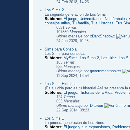
24 Feb 2018, 14:26
Los Sims 2
La segunda generación de Los Sims
Subforos:
El juego
,
Universitarios
,
Noctámbulos
,
consejos utiles
,
Tu familia
,
Tus Historias
,
Tus Sim
6391
Temas
107850
Mensajes
Último mensaje
por
xDarkShadowx
24 Jun 2026, 10:26
Sims para Consola
Los Sims para consolas.
Subforos:
MySims
,
Los Sims 2
,
Los Urbz
,
Los Si
165
Temas
835
Mensajes
Último mensaje
por
governmenthooker
11 Sep 2024, 18:54
Los Sims Historias
¡Es su vida pero es tu historia! Así se presenta l
Subforos:
El juego
,
Historias de la Vida
,
Problema
124
Temas
653
Mensajes
Último mensaje
por
Dilawen
22 Sep 2014, 08:23
Los Sims 1
La primera generación de Los Sims.
Subforos:
El juego y sus expansiones
,
Problemas 