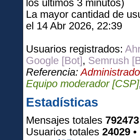
los últimos 3 minutos)
La mayor cantidad de usu
el 14 Abr 2026, 22:39
Usuarios registrados:
Ahr
Google [Bot]
,
Semrush [B
Referencia:
Administrado
Equipo moderador [CSP]
Estadísticas
Mensajes totales
792473
Usuarios totales
24029
•