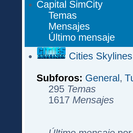
Capital SimCity
Temas
Mensajes
Último mensaje
Cities Skylines
Subforos:
General
,
T
295
Temas
1617
Mensajes