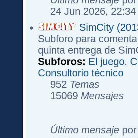
Último mensaje
po
24 Jun 2026, 22:34
SimCity (201
Subforo para comentar
quinta entrega de Sim
Subforos:
El juego
,
C
Consultorio técnico
952
Temas
15069
Mensajes
Último mensaje
po