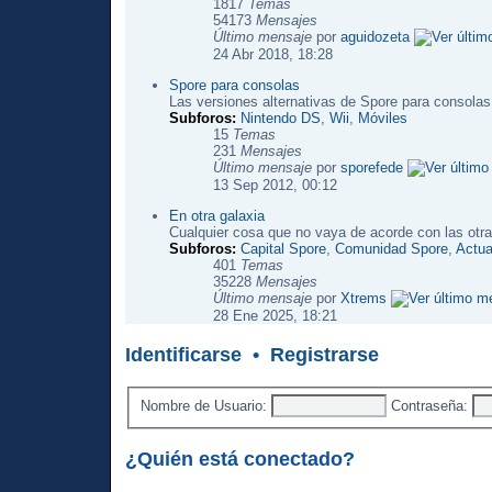
1817
Temas
54173
Mensajes
Último mensaje
por
aguidozeta
24 Abr 2018, 18:28
Spore para consolas
Las versiones alternativas de Spore para consolas
Subforos:
Nintendo DS
,
Wii
,
Móviles
15
Temas
231
Mensajes
Último mensaje
por
sporefede
13 Sep 2012, 00:12
En otra galaxia
Cualquier cosa que no vaya de acorde con las otra
Subforos:
Capital Spore
,
Comunidad Spore
,
Actua
401
Temas
35228
Mensajes
Último mensaje
por
Xtrems
28 Ene 2025, 18:21
Identificarse
•
Registrarse
Nombre de Usuario:
Contraseña:
¿Quién está conectado?