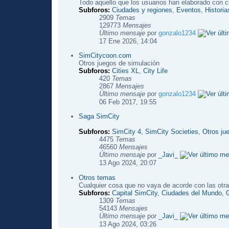
Todo aquello que los usuarios han elaborado con c
Subforos:
Ciudades y regiones
,
Eventos
,
Histori
2909
Temas
129773
Mensajes
Último mensaje
por
gonzalo1234
17 Ene 2026, 14:04
SimCitycoon.com
Otros juegos de simulación
Subforos:
Cities XL
,
City Life
420
Temas
2867
Mensajes
Último mensaje
por
gonzalo1234
06 Feb 2017, 19:55
Saga SimCity
Subforos:
SimCity 4
,
SimCity Societies
,
Otros ju
4475
Temas
46560
Mensajes
Último mensaje
por
_Javi_
13 Ago 2024, 20:07
Otros temas
Cualquier cosa que no vaya de acorde con las otra
Subforos:
Capital SimCity
,
Ciudades del Mundo
,
1309
Temas
54143
Mensajes
Último mensaje
por
_Javi_
13 Ago 2024, 03:26