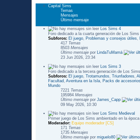
Capital Sims
Temas
Mensajes
Último mensaje
Los Sims 4
Foro dedicado a la cuarta generación de Los Sims
Subforos:
El juego
,
Problemas y consejos útiles
,
417
Temas
8503
Mensajes
Último mensaje
por
LindaTuMamá
23 Jun 2026, 23:34
Los Sims 3
Foro dedicado a la tercera generación de Los Sims
Subforos:
El juego
,
Trotamundos
,
Triunfadores
,
A
Facultad
,
Aventura en la Isla
,
Packs de accesorio
Mundo
7221
Temas
195984
Mensajes
Último mensaje
por
James_Capp
09 May 2026, 10:30
Los Sims Medieval
Primer juego de Los Sims ambientado en la época
Moderador:
Equipo moderador [CS]
171
Temas
1735
Mensajes
Último mensaje
por
miguelo80