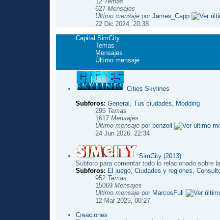
12
Temas
627
Mensajes
Último mensaje
por
James_Capp
22 Dic 2024, 20:38
Capital SimCity
Temas
Mensajes
Último mensaje
Cities Skylines
Subforos:
General
,
Tus ciudades
,
Modding
295
Temas
1617
Mensajes
Último mensaje
por
benzoll
24 Jun 2026, 22:34
SimCity (2013)
Subforo para comentar todo lo relacionado sobre l
Subforos:
El juego
,
Ciudades y regiones
,
Consulto
952
Temas
15069
Mensajes
Último mensaje
por
MarcosFull
12 Mar 2025, 00:27
Creaciones