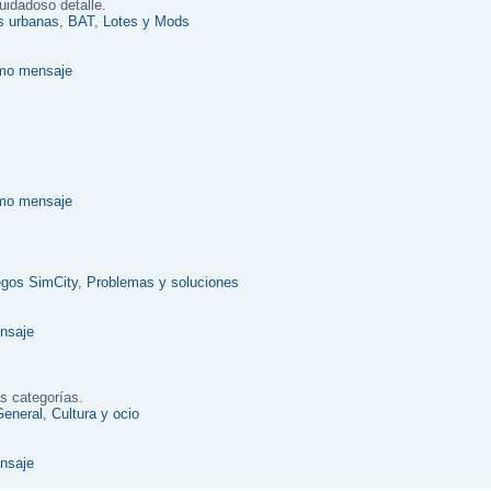
uidadoso detalle.
as urbanas
,
BAT
,
Lotes y Mods
egos SimCity
,
Problemas y soluciones
s categorías.
General
,
Cultura y ocio