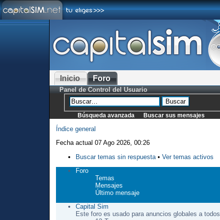
Inicio
Foro
Panel de Control del Usuario
Búsqueda avanzada
Buscar sus mensajes
Índice general
Fecha actual 07 Ago 2026, 00:26
Buscar temas sin respuesta
•
Ver temas activos
Foro
Temas
Mensajes
Último mensaje
Capital Sim
Este foro es usado para anuncios globales a todos