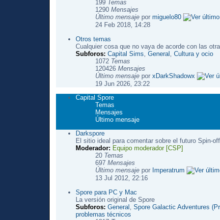
199
Temas
1290
Mensajes
Último mensaje
por
miguelo80
24 Feb 2018, 14:28
Otros temas
Cualquier cosa que no vaya de acorde con las otra
Subforos:
Capital Sims
,
General
,
Cultura y ocio
1072
Temas
120426
Mensajes
Último mensaje
por
xDarkShadowx
19 Jun 2026, 23:22
Capital Spore
Temas
Mensajes
Último mensaje
Darkspore
El sitio ideal para comentar sobre el futuro Spin-of
Moderador:
Equipo moderador [CSP]
20
Temas
697
Mensajes
Último mensaje
por
Imperatrum
13 Jul 2012, 22:16
Spore para PC y Mac
La versión original de Spore
Subforos:
General
,
Spore Galactic Adventures (P
problemas técnicos