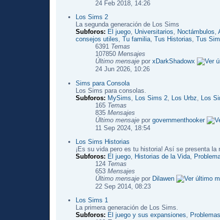
24 Feb 2018, 14:26
Los Sims 2
La segunda generación de Los Sims
Subforos:
El juego
,
Universitarios
,
Noctámbulos
,
consejos utiles
,
Tu familia
,
Tus Historias
,
Tus Sim
6391
Temas
107850
Mensajes
Último mensaje
por
xDarkShadowx
24 Jun 2026, 10:26
Sims para Consola
Los Sims para consolas.
Subforos:
MySims
,
Los Sims 2
,
Los Urbz
,
Los Si
165
Temas
835
Mensajes
Último mensaje
por
governmenthooker
11 Sep 2024, 18:54
Los Sims Historias
¡Es su vida pero es tu historia! Así se presenta l
Subforos:
El juego
,
Historias de la Vida
,
Problema
124
Temas
653
Mensajes
Último mensaje
por
Dilawen
22 Sep 2014, 08:23
Los Sims 1
La primera generación de Los Sims.
Subforos:
El juego y sus expansiones
,
Problemas 