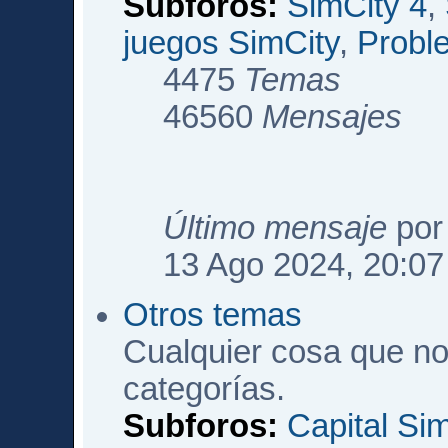
Subforos:
SimCity 4
,
juegos SimCity
,
Probl
4475
Temas
46560
Mensajes
Último mensaje
po
13 Ago 2024, 20:07
Otros temas
Cualquier cosa que no
categorías.
Subforos:
Capital Si