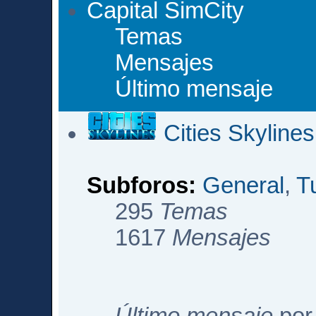
Capital SimCity
Temas
Mensajes
Último mensaje
Cities Skylines
Subforos:
General
,
T
295
Temas
1617
Mensajes