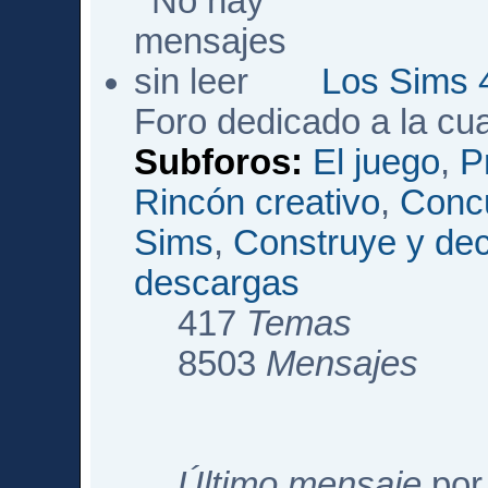
Los Sims 
Foro dedicado a la cu
Subforos:
El juego
,
P
Rincón creativo
,
Conc
Sims
,
Construye y de
descargas
417
Temas
8503
Mensajes
Último mensaje
po