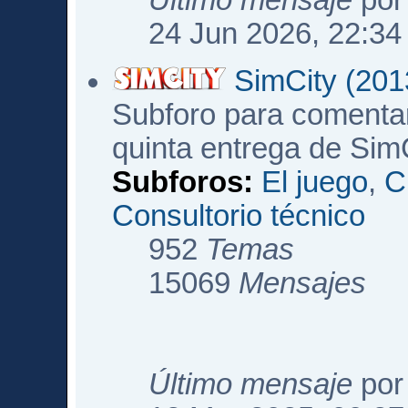
Último mensaje
po
24 Jun 2026, 22:34
SimCity (201
Subforo para comentar
quinta entrega de Sim
Subforos:
El juego
,
C
Consultorio técnico
952
Temas
15069
Mensajes
Último mensaje
po