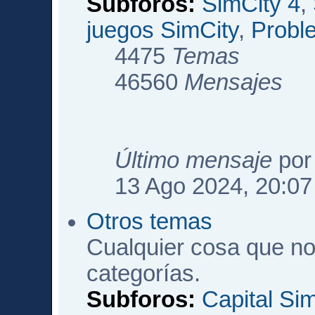
Subforos:
SimCity 4
,
juegos SimCity
,
Probl
4475
Temas
46560
Mensajes
Último mensaje
po
13 Ago 2024, 20:07
Otros temas
Cualquier cosa que no
categorías.
Subforos:
Capital Si