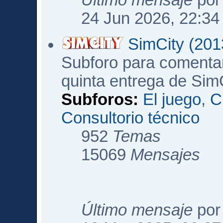
Último mensaje
po
24 Jun 2026, 22:34
SimCity (201
Subforo para comentar
quinta entrega de Sim
Subforos:
El juego
,
C
Consultorio técnico
952
Temas
15069
Mensajes
Último mensaje
po