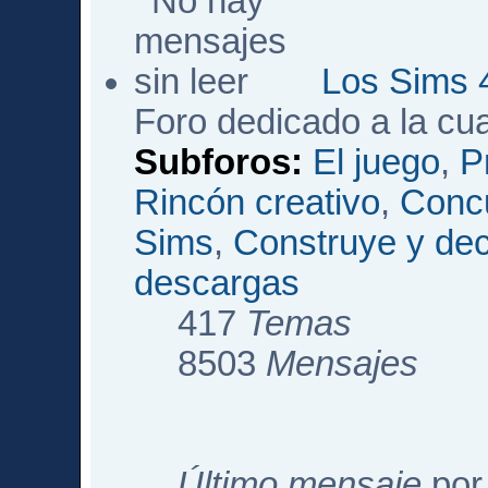
Los Sims 
Foro dedicado a la cu
Subforos:
El juego
,
P
Rincón creativo
,
Conc
Sims
,
Construye y de
descargas
417
Temas
8503
Mensajes
Último mensaje
po