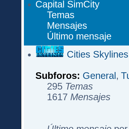
Capital SimCity
Temas
Mensajes
Último mensaje
Cities Skylines
Subforos:
General
,
T
295
Temas
1617
Mensajes