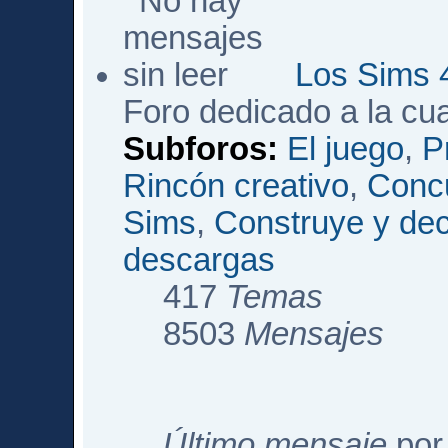
Los Sims 
Foro dedicado a la cu
Subforos:
El juego
,
P
Rincón creativo
,
Conc
Sims
,
Construye y de
descargas
417
Temas
8503
Mensajes
Último mensaje
po