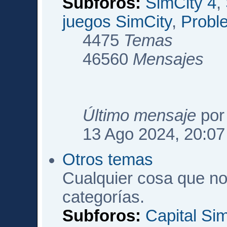
Subforos:
SimCity 4
,
juegos SimCity
,
Probl
4475
Temas
46560
Mensajes
Último mensaje
po
13 Ago 2024, 20:07
Otros temas
Cualquier cosa que no
categorías.
Subforos:
Capital Si