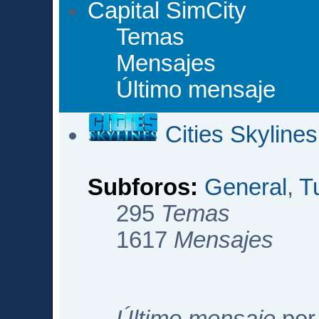
Capital SimCity
Temas
Mensajes
Último mensaje
Cities Skylines
Subforos:
General
,
T
295
Temas
1617
Mensajes