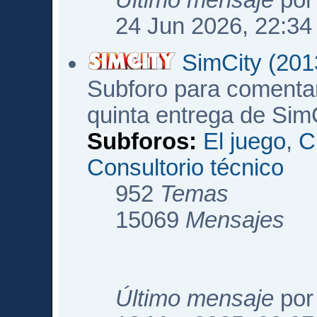
Último mensaje
po
24 Jun 2026, 22:34
SimCity (201
Subforo para comentar
quinta entrega de Sim
Subforos:
El juego
,
C
Consultorio técnico
952
Temas
15069
Mensajes
Último mensaje
po