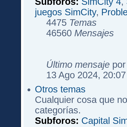
Subforos:
SimCity 4
,
juegos SimCity
,
Probl
4475
Temas
46560
Mensajes
Último mensaje
po
13 Ago 2024, 20:07
Otros temas
Cualquier cosa que no
categorías.
Subforos:
Capital Si