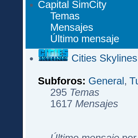
Capital SimCity
Temas
Mensajes
Último mensaje
Cities Skylines
Subforos:
General
,
T
295
Temas
1617
Mensajes