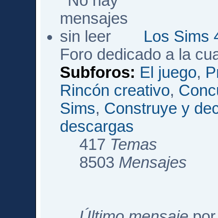
Los Sims 
Foro dedicado a la cu
Subforos:
El juego
,
P
Rincón creativo
,
Conc
Sims
,
Construye y de
descargas
417
Temas
8503
Mensajes
Último mensaje
po