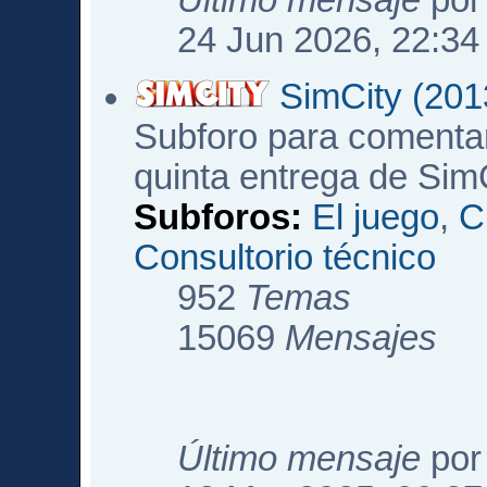
Último mensaje
po
24 Jun 2026, 22:34
SimCity (201
Subforo para comentar
quinta entrega de Sim
Subforos:
El juego
,
C
Consultorio técnico
952
Temas
15069
Mensajes
Último mensaje
po