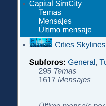
Capital SimCity
Temas
Mensajes
Último mensaje
Cities Skylines
Subforos:
General
,
T
295
Temas
1617
Mensajes