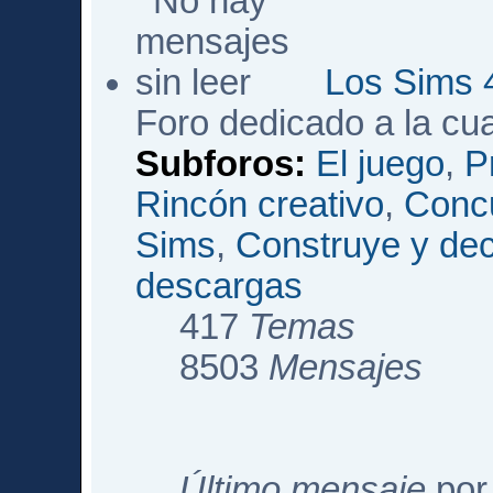
Los Sims 
Foro dedicado a la cu
Subforos:
El juego
,
P
Rincón creativo
,
Conc
Sims
,
Construye y de
descargas
417
Temas
8503
Mensajes
Último mensaje
po