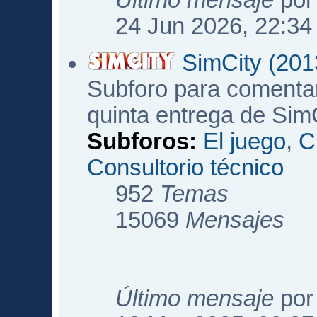
Último mensaje
po
24 Jun 2026, 22:34
SimCity (201
Subforo para comentar
quinta entrega de Sim
Subforos:
El juego
,
C
Consultorio técnico
952
Temas
15069
Mensajes
Último mensaje
po