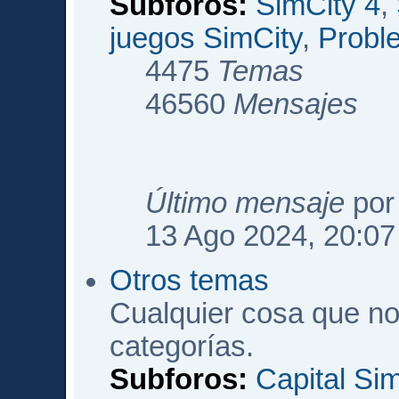
Subforos:
SimCity 4
,
juegos SimCity
,
Probl
4475
Temas
46560
Mensajes
Último mensaje
po
13 Ago 2024, 20:07
Otros temas
Cualquier cosa que no
categorías.
Subforos:
Capital Si