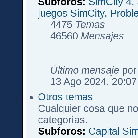
Subforos:
SimCity 4
,
juegos SimCity
,
Probl
4475
Temas
46560
Mensajes
Último mensaje
po
13 Ago 2024, 20:07
Otros temas
Cualquier cosa que no
categorías.
Subforos:
Capital Si