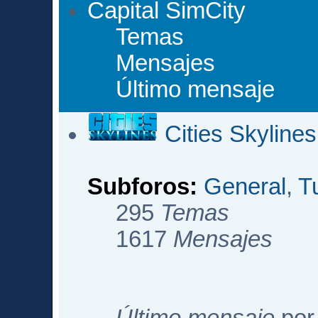
Capital SimCity
Temas
Mensajes
Último mensaje
Cities Skylines
Subforos:
General
,
T
295
Temas
1617
Mensajes