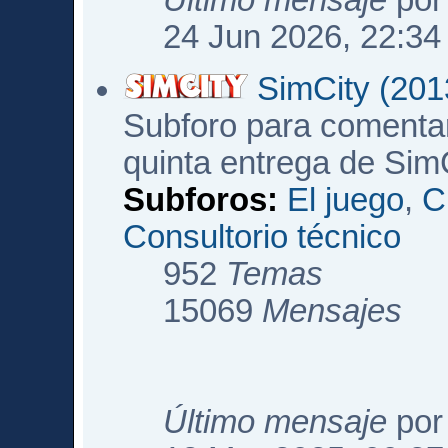
Último mensaje
po
24 Jun 2026, 22:34
SimCity (201
Subforo para comentar
quinta entrega de Sim
Subforos:
El juego
,
C
Consultorio técnico
952
Temas
15069
Mensajes
Último mensaje
po