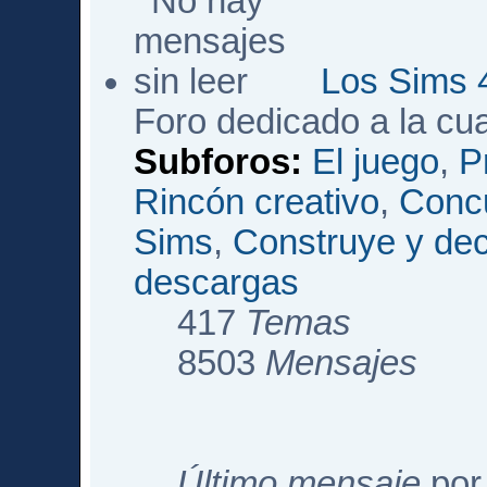
Los Sims 
Foro dedicado a la cu
Subforos:
El juego
,
P
Rincón creativo
,
Conc
Sims
,
Construye y de
descargas
417
Temas
8503
Mensajes
Último mensaje
po