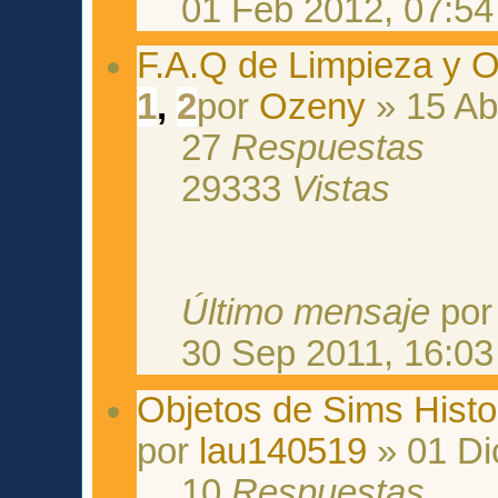
01 Feb 2012, 07:54
F.A.Q de Limpieza y 
1
,
2
por
Ozeny
» 15 Ab
27
Respuestas
29333
Vistas
Último mensaje
po
30 Sep 2011, 16:03
Objetos de Sims Histo
por
lau140519
» 01 Di
10
Respuestas