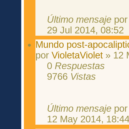
Último mensaje
po
29 Jul 2014, 08:52
Mundo post-apocalipti
por
VioletaViolet
» 12 
0
Respuestas
9766
Vistas
Último mensaje
po
12 May 2014, 18:4