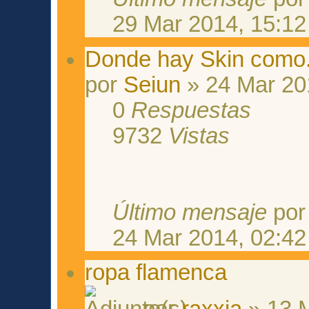
29 Mar 2014, 15:12
Donde hay Skin como.
por
Seiun
» 24 Mar 20
0
Respuestas
9732
Vistas
Último mensaje
po
24 Mar 2014, 02:42
ropa flamenca
por
raxxia
» 13 M