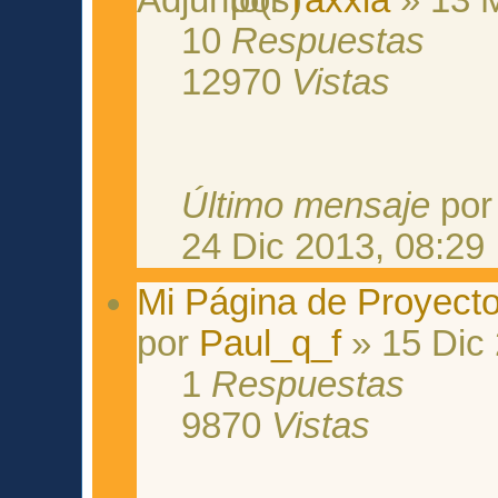
10
Respuestas
12970
Vistas
Último mensaje
po
24 Dic 2013, 08:29
Mi Página de Proyect
por
Paul_q_f
» 15 Dic 
1
Respuestas
9870
Vistas