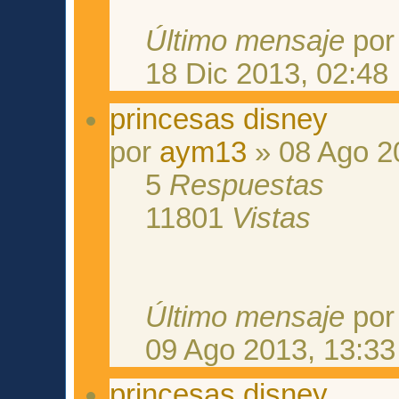
Último mensaje
po
18 Dic 2013, 02:48
princesas disney
por
aym13
» 08 Ago 2
5
Respuestas
11801
Vistas
Último mensaje
po
09 Ago 2013, 13:33
princesas disney