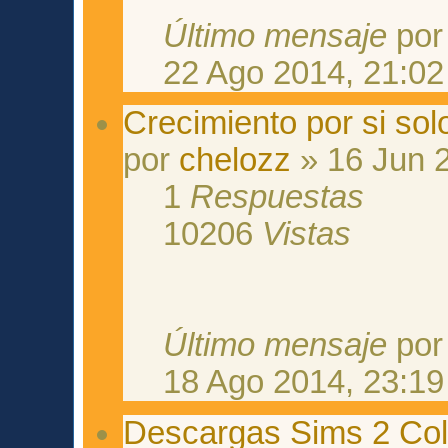
Último mensaje
po
22 Ago 2014, 21:02
Crecimiento por si sol
por
chelozz
» 16 Jun 
1
Respuestas
10206
Vistas
Último mensaje
po
18 Ago 2014, 23:19
Descargas Sims 2 Col