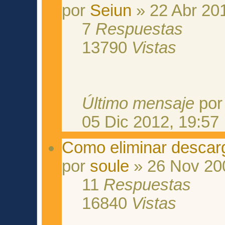
por
Seiun
» 22 Abr 20
7
Respuestas
13790
Vistas
Último mensaje
po
05 Dic 2012, 19:57
Como eliminar descar
por
soule
» 26 Nov 20
11
Respuestas
16840
Vistas