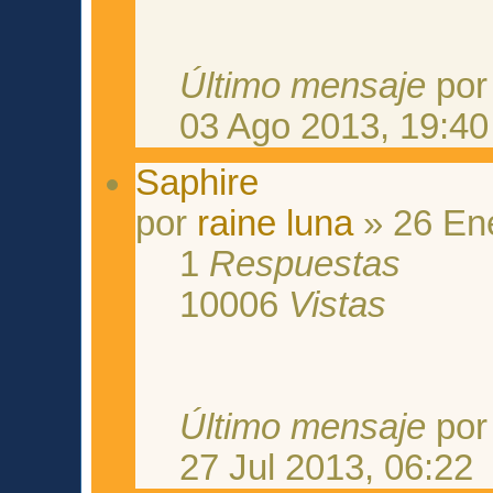
Último mensaje
po
03 Ago 2013, 19:40
Saphire
por
raine luna
» 26 En
1
Respuestas
10006
Vistas
Último mensaje
po
27 Jul 2013, 06:22