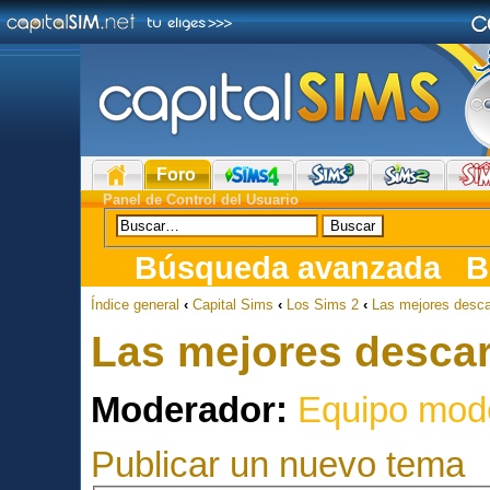
Foro
Panel de Control del Usuario
Búsqueda avanzada
B
Índice general
‹
Capital Sims
‹
Los Sims 2
‹
Las mejores desc
Las mejores desca
Moderador:
Equipo mod
Publicar un nuevo tema