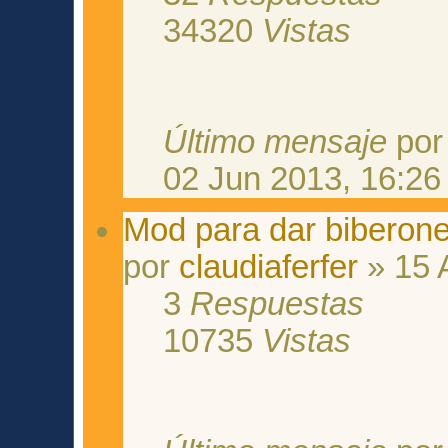
34320
Vistas
Último mensaje
po
02 Jun 2013, 16:26
Mod para dar biberon
por
claudiaferfer
» 15 
3
Respuestas
10735
Vistas