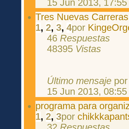
15 Jun 2013, 17:55
Tres Nuevas Carreras
1
,
2
,
3
,
4
por
KingeOrg
46
Respuestas
48395
Vistas
Último mensaje
po
15 Jun 2013, 08:55
programa para organiz
1
,
2
,
3
por
chikkkapant
32
Respuestas