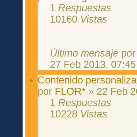
1
Respuestas
10160
Vistas
Último mensaje
po
27 Feb 2013, 07:45
Contenido personaliz
por
FLOR*
» 22 Feb 2
1
Respuestas
10228
Vistas