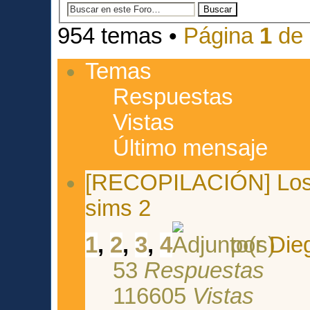
954 temas •
Página
1
de
Temas
Respuestas
Vistas
Último mensaje
[RECOPILACIÓN] Los o
sims 2
1
,
2
,
3
,
4
por
Dieg
53
Respuestas
116605
Vistas