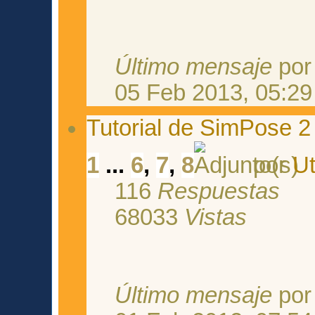
Último mensaje
po
05 Feb 2013, 05:29
Tutorial de SimPose 2
1
...
6
,
7
,
8
por
U
116
Respuestas
68033
Vistas
Último mensaje
po