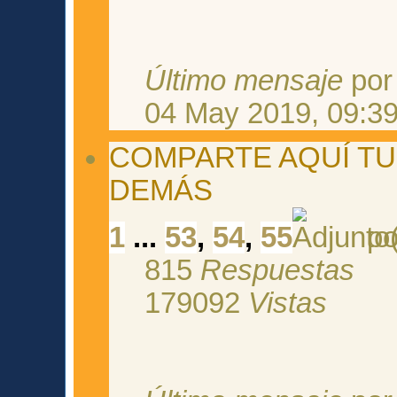
Último mensaje
po
04 May 2019, 09:3
COMPARTE AQUÍ T
DEMÁS
1
...
53
,
54
,
55
p
815
Respuestas
179092
Vistas