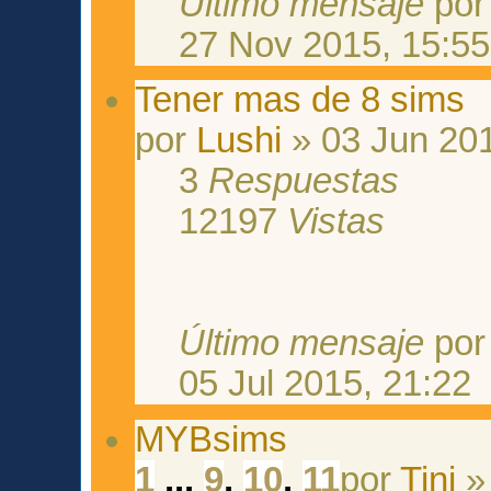
Último mensaje
po
27 Nov 2015, 15:55
Tener mas de 8 sims
por
Lushi
» 03 Jun 201
3
Respuestas
12197
Vistas
Último mensaje
po
05 Jul 2015, 21:22
MYBsims
1
...
9
,
10
,
11
por
Tini
» 