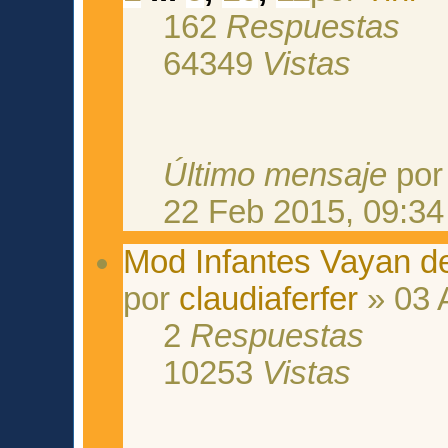
162
Respuestas
64349
Vistas
Último mensaje
po
22 Feb 2015, 09:34
Mod Infantes Vayan de
por
claudiaferfer
» 03 
2
Respuestas
10253
Vistas