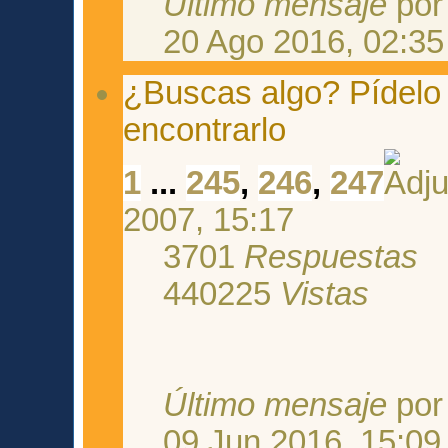
Último mensaje
po
20 Ago 2016, 02:35
¿Buscas algo? Pídelo
encontrarlo
1
...
245
,
246
,
247
2007, 15:17
3701
Respuestas
440225
Vistas
Último mensaje
po
09 Jun 2016, 15:09