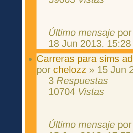
Último mensaje
po
18 Jun 2013, 15:28
Carreras para sims ad
por
chelozz
» 15 Jun 
3
Respuestas
10704
Vistas
Último mensaje
po