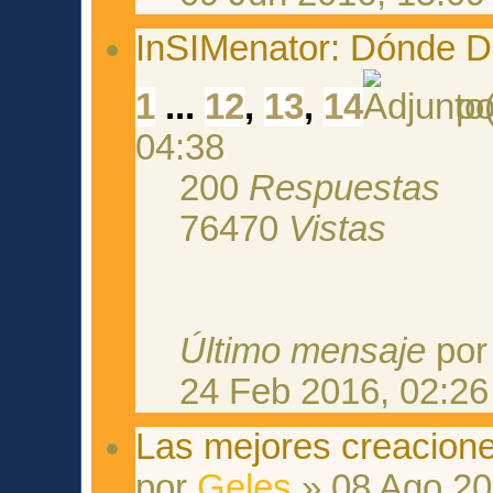
InSIMenator: Dónde D
1
...
12
,
13
,
14
p
04:38
200
Respuestas
76470
Vistas
Último mensaje
po
24 Feb 2016, 02:26
Las mejores creacione
por
Geles
» 08 Ago 20