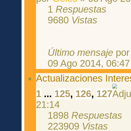
1
Respuestas
9680
Vistas
Último mensaje
po
09 Ago 2014, 06:47
Actualizaciones Inter
1
...
125
,
126
,
127
21:14
1898
Respuestas
223909
Vistas