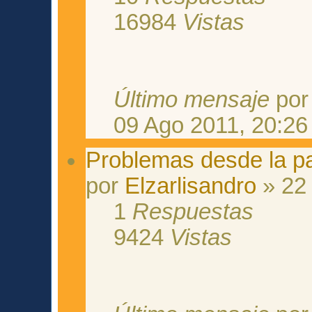
16984
Vistas
Último mensaje
po
09 Ago 2011, 20:26
Problemas desde la pag
por
Elzarlisandro
» 22
1
Respuestas
9424
Vistas