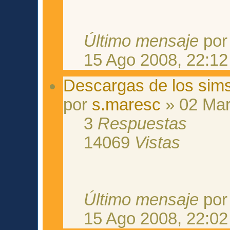
Último mensaje
po
15 Ago 2008, 22:12
Descargas de los sims
por
s.maresc
» 02 Mar
3
Respuestas
14069
Vistas
Último mensaje
po
15 Ago 2008, 22:02