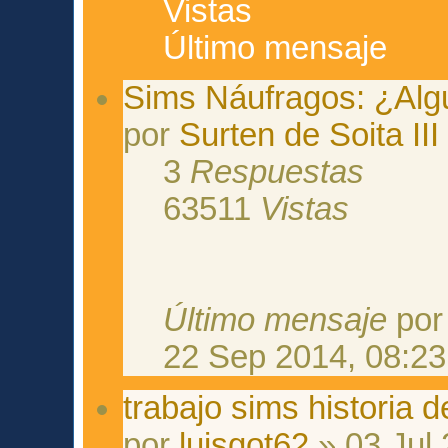
Vistas
Último mensaje
Sims Náufragos: ¿Alg
por
Surten de Soita III
3
Respuestas
63511
Vistas
Último mensaje
po
22 Sep 2014, 08:23
trabajo sims historia 
por
luisgot62
» 03 Jul 