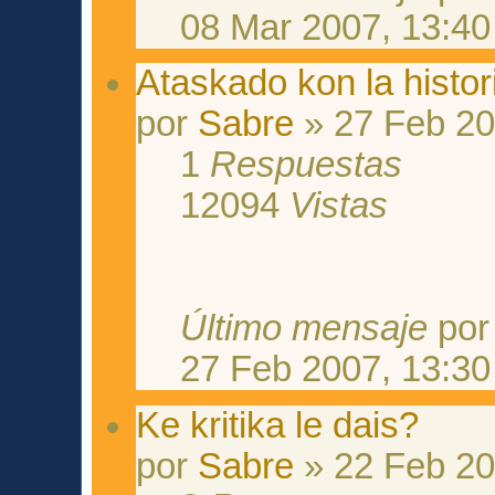
08 Mar 2007, 13:40
Ataskado kon la histor
por
Sabre
» 27 Feb 20
1
Respuestas
12094
Vistas
Último mensaje
po
27 Feb 2007, 13:30
Ke kritika le dais?
por
Sabre
» 22 Feb 20