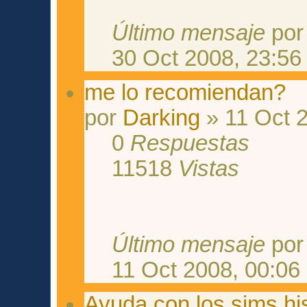
Último mensaje
po
30 Oct 2008, 23:56
me lo recomiendan?
por
Darking
» 11 Oct 2
0
Respuestas
11518
Vistas
Último mensaje
po
11 Oct 2008, 00:06
Ayuda con los sims hi