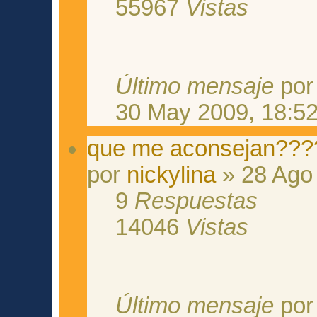
55967
Vistas
Último mensaje
po
30 May 2009, 18:5
que me aconsejan???
por
nickylina
» 28 Ago 
9
Respuestas
14046
Vistas
Último mensaje
po