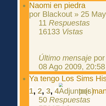
Naomi en piedra
por Blackout » 25 May
11
Respuestas
16133
Vistas
Último mensaje
po
08 Ago 2009, 20:58
Ya tengo Los Sims His
1
,
2
,
3
,
4
por
man
50
Respuestas