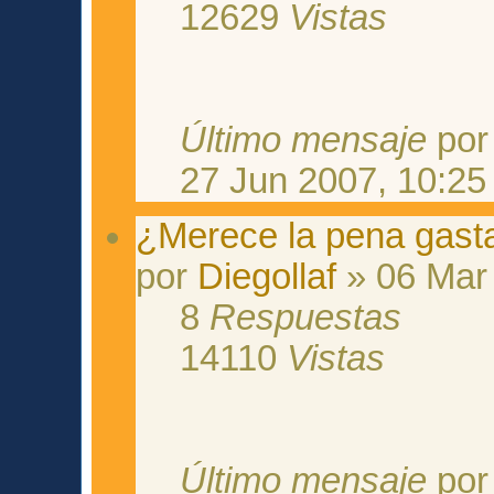
12629
Vistas
Último mensaje
po
27 Jun 2007, 10:25
¿Merece la pena gast
por
Diegollaf
» 06 Mar 
8
Respuestas
14110
Vistas
Último mensaje
po