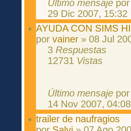
Último mensaje
po
29 Dic 2007, 15:32
AYUDA CON SIMS H
por
vainer
» 08 Jul 20
3
Respuestas
12731
Vistas
Último mensaje
po
14 Nov 2007, 04:08
trailer de naufragios
por
Salvi
» 07 Ago 200