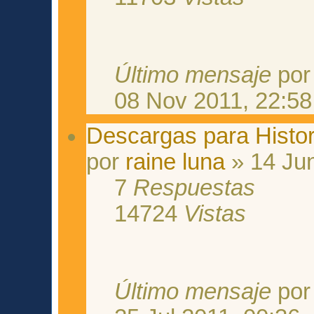
Último mensaje
po
08 Nov 2011, 22:58
Descargas para Histo
por
raine luna
» 14 Jun
7
Respuestas
14724
Vistas
Último mensaje
po