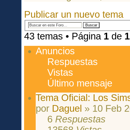
Publicar un nuevo tema
43 temas • Página
1
de
1
Anuncios
Respuestas
Vistas
Último mensaje
Tema Oficial: Los Sim
por
Daguel
» 10 Feb 2
6
Respuestas