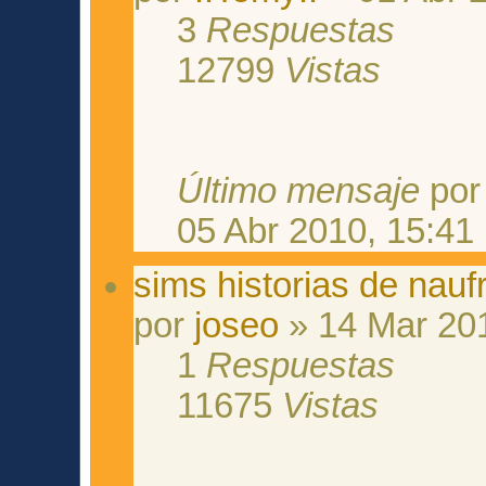
3
Respuestas
12799
Vistas
Último mensaje
po
05 Abr 2010, 15:41
sims historias de nauf
por
joseo
» 14 Mar 201
1
Respuestas
11675
Vistas