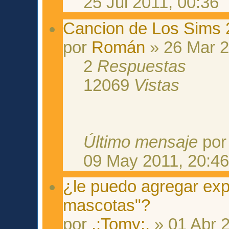
25 Jul 2011, 00:36
Cancion de Los Sims 2
por
Román
» 26 Mar 2
2
Respuestas
12069
Vistas
Último mensaje
po
09 May 2011, 20:4
¿le puedo agregar exp
mascotas"?
por
.:Tomy:.
» 01 Abr 