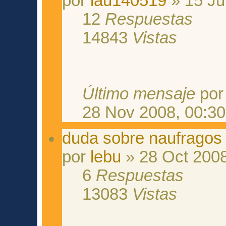
por
lau140519
» 15 Ju
12
Respuestas
14843
Vistas
Último mensaje
po
28 Nov 2008, 00:30
duda sobre naufragos
por
lebu
» 28 Oct 2008
6
Respuestas
13083
Vistas