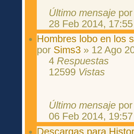
Último mensaje
po
28 Feb 2014, 17:55
Hombres lobo en los s
por
Sims3
» 12 Ago 20
4
Respuestas
12599
Vistas
Último mensaje
po
06 Feb 2014, 19:57
Descargas para Histor