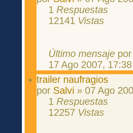
1
Respuestas
12141
Vistas
Último mensaje
po
17 Ago 2007, 17:38
trailer naufragios
por
Salvi
» 07 Ago 200
1
Respuestas
12257
Vistas