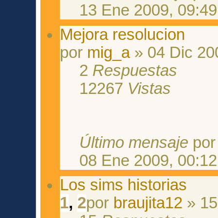
13 Ene 2009, 09:49
Mejora resolucion
por
mig_a
» 04 Dic 20
2
Respuestas
12267
Vistas
Último mensaje
po
08 Ene 2009, 00:12
Los sims historias
1
,
2
por
braujita12
» 15