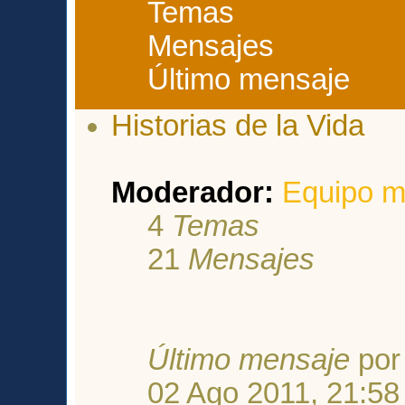
Temas
Mensajes
Último mensaje
Historias de la Vida
Moderador:
Equipo m
4
Temas
21
Mensajes
Último mensaje
po
02 Ago 2011, 21:58