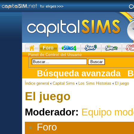
Foro
Panel de Control del Usuario
Búsqueda avanzada
B
Índice general
‹
Capital Sims
‹
Los Sims Historias
‹
El juego
El juego
Moderador:
Equipo mod
Foro