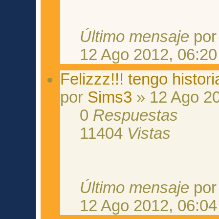
Último mensaje
po
12 Ago 2012, 06:20
Felizzz!!! tengo histo
por
Sims3
» 12 Ago 20
0
Respuestas
11404
Vistas
Último mensaje
po
12 Ago 2012, 06:04