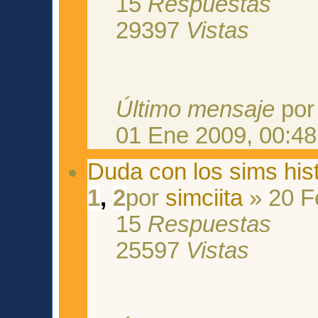
15
Respuestas
29397
Vistas
Último mensaje
po
01 Ene 2009, 00:48
Duda con los sims hist
1
,
2
por
simciita
» 20 F
15
Respuestas
25597
Vistas