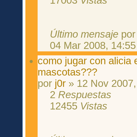
17003
Vistas
Último mensaje
po
04 Mar 2008, 14:55
como jugar con alicia 
mascotas???
por
j0r
» 12 Nov 2007,
2
Respuestas
12455
Vistas