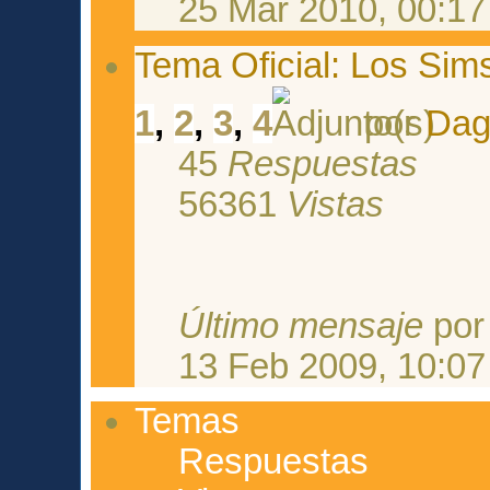
25 Mar 2010, 00:17
Tema Oficial: Los Sims
1
,
2
,
3
,
4
por
Dag
45
Respuestas
56361
Vistas
Último mensaje
po
13 Feb 2009, 10:07
Temas
Respuestas