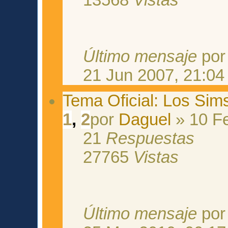
13568
Vistas
Último mensaje
po
21 Jun 2007, 21:04
Tema Oficial: Los Sim
1
,
2
por
Daguel
» 10 Fe
21
Respuestas
27765
Vistas
Último mensaje
po