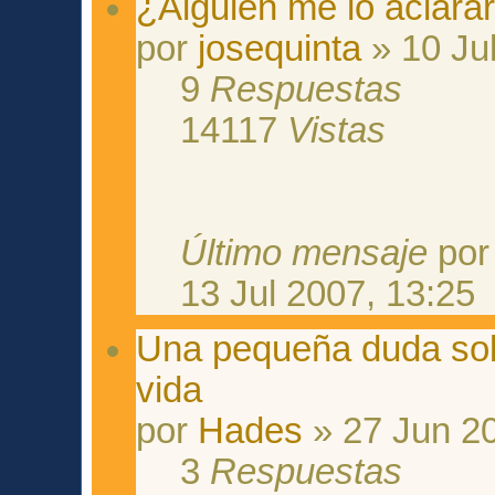
¿Alguien me lo aclarar
por
josequinta
» 10 Ju
9
Respuestas
14117
Vistas
Último mensaje
po
13 Jul 2007, 13:25
Una pequeña duda sobr
vida
por
Hades
» 27 Jun 20
3
Respuestas