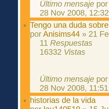
Último mensaje
po
28 Nov 2008, 12:32
Tengo una duda sobre 
por
Anisims44
» 21 Fe
11
Respuestas
16332
Vistas
Último mensaje
po
28 Nov 2008, 11:51
historias de la vida