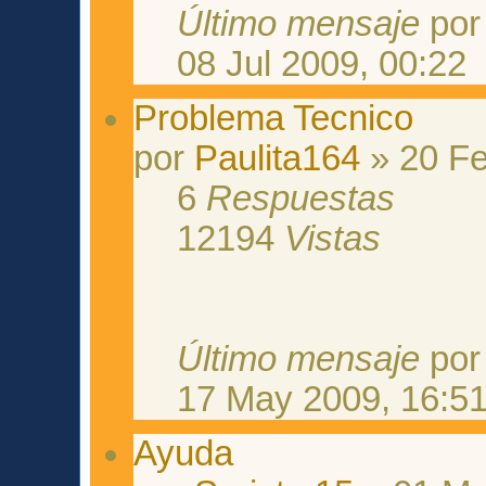
Último mensaje
po
08 Jul 2009, 00:22
Problema Tecnico
por
Paulita164
» 20 Fe
6
Respuestas
12194
Vistas
Último mensaje
po
17 May 2009, 16:5
Ayuda