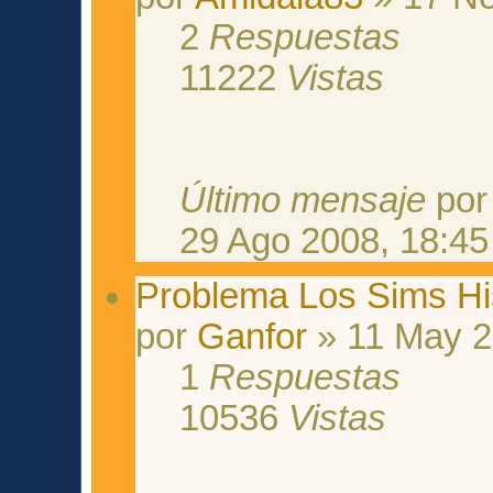
2
Respuestas
11222
Vistas
Último mensaje
po
29 Ago 2008, 18:45
Problema Los Sims Hi
por
Ganfor
» 11 May 2
1
Respuestas
10536
Vistas