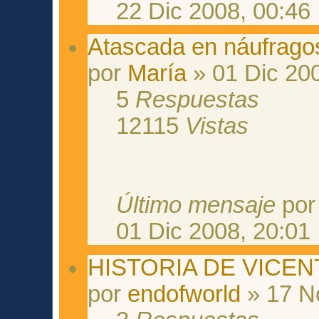
22 Dic 2008, 00:46
Atascada en náufrago
por
María
» 01 Dic 200
5
Respuestas
12115
Vistas
Último mensaje
po
01 Dic 2008, 20:01
HISTORIA DE VICENT
por
endofworld
» 17 N