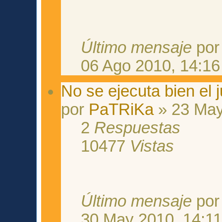
Último mensaje
po
06 Ago 2010, 14:16
No se ejecuta bien el 
por
PaTRiKa
» 23 May
2
Respuestas
10477
Vistas
Último mensaje
po
30 May 2010, 14:1