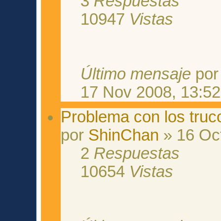
3
Respuestas
10947
Vistas
Último mensaje
po
17 Nov 2008, 13:52
Problema con los truc
por
ShinChan
» 16 Oct
2
Respuestas
10654
Vistas