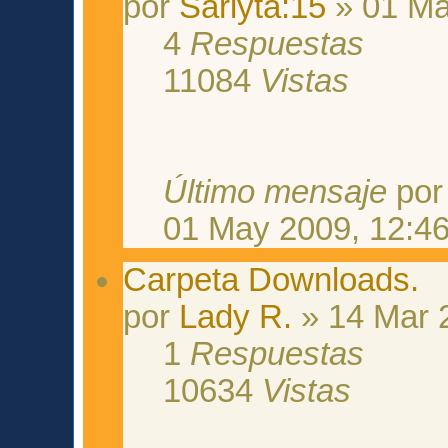
por
Sariyta:15
» 01 Ma
4
Respuestas
11084
Vistas
Último mensaje
po
01 May 2009, 12:4
Carpeta Downloads.
por
Lady R.
» 14 Mar 
1
Respuestas
10634
Vistas