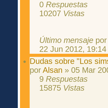
0
Respuestas
10207
Vistas
Último mensaje
po
22 Jun 2012, 19:14
Dudas sobre "Los sims
por
Alsan
» 05 Mar 20
9
Respuestas
15875
Vistas