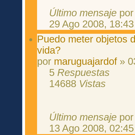
Último mensaje
po
29 Ago 2008, 18:43
Puedo meter objetos de
vida?
por
maruguajardof
» 0
5
Respuestas
14688
Vistas
Último mensaje
po
13 Ago 2008, 02:45