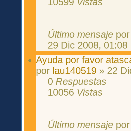
10599
Vistas
Último mensaje
po
29 Dic 2008, 01:08
Ayuda por favor atas
por
lau140519
» 22 Di
0
Respuestas
10056
Vistas
Último mensaje
po