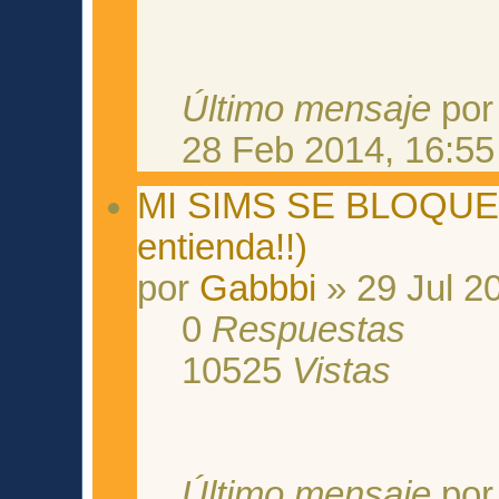
Último mensaje
po
28 Feb 2014, 16:55
MI SIMS SE BLOQUEAN
entienda!!)
por
Gabbbi
» 29 Jul 2
0
Respuestas
10525
Vistas
Último mensaje
po