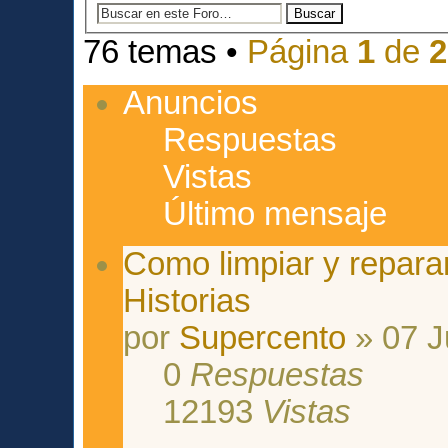
76 temas •
Página
1
de
2
Anuncios
Respuestas
Vistas
Último mensaje
Como limpiar y repara
Historias
por
Supercento
» 07 J
0
Respuestas
12193
Vistas