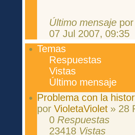
Último mensaje
po
07 Jul 2007, 09:35
Temas
Respuestas
Vistas
Último mensaje
Problema con la histor
por
VioletaViolet
» 28 
0
Respuestas
23418
Vistas