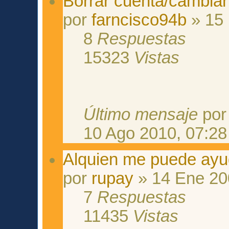
Borrar cuenta/cambia
por
farncisco94b
» 15 
8
Respuestas
15323
Vistas
Último mensaje
po
10 Ago 2010, 07:28
Alquien me puede ay
por
rupay
» 14 Ene 20
7
Respuestas
11435
Vistas