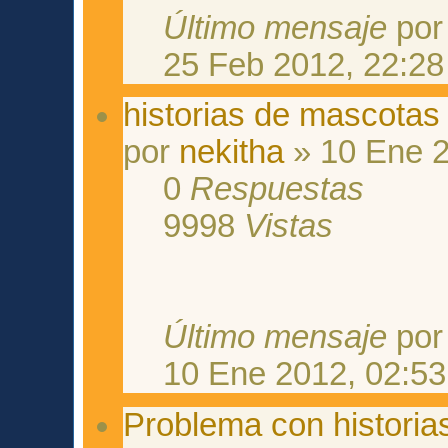
Último mensaje
po
25 Feb 2012, 22:28
historias de mascotas
por
nekitha
» 10 Ene 2
0
Respuestas
9998
Vistas
Último mensaje
po
10 Ene 2012, 02:53
Problema con historia