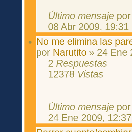
Último mensaje
po
08 Abr 2009, 19:31
No me elimina las pare
por
Narutito
» 24 Ene 
2
Respuestas
12378
Vistas
Último mensaje
po
24 Ene 2009, 12:37