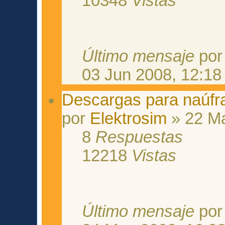
10348
Vistas
Último mensaje
po
03 Jun 2008, 12:18
Descargas para naúfr
por
Elektrosim
» 22 Ma
8
Respuestas
12218
Vistas
Último mensaje
po