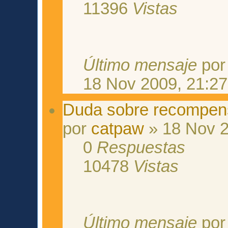
11396
Vistas
Último mensaje
po
18 Nov 2009, 21:27
Duda sobre recompens
por
catpaw
» 18 Nov 2
0
Respuestas
10478
Vistas
Último mensaje
po