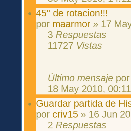
45° de rotacion!!!
por
maarmor
» 17 May
3
Respuestas
11727
Vistas
Último mensaje
po
18 May 2010, 00:1
Guardar partida de Hi
por
criv15
» 16 Jun 20
2
Respuestas