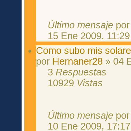
Último mensaje
po
15 Ene 2009, 11:29
Como subo mis solar
por
Hernaner28
» 04 E
3
Respuestas
10929
Vistas
Último mensaje
po
10 Ene 2009, 17:17