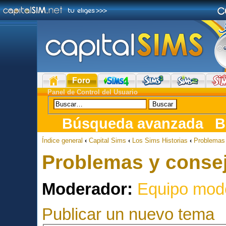
Foro
Panel de Control del Usuario
Búsqueda avanzada
B
Índice general
‹
Capital Sims
‹
Los Sims Historias
‹
Problemas 
Problemas y consej
Moderador:
Equipo mod
Publicar un nuevo tema