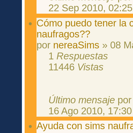
22 Sep 2010, 02:25
Cómo puedo tener la c
naufragos??
por
nereaSims
» 08 Ma
1
Respuestas
11446
Vistas
Último mensaje
po
16 Ago 2010, 17:30
Ayuda con sims naufr