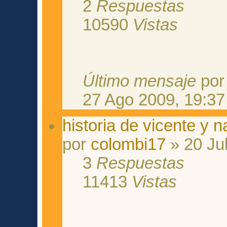
2
Respuestas
10590
Vistas
Último mensaje
po
27 Ago 2009, 19:37
historia de vicente y 
por
colombi17
» 20 Jul
3
Respuestas
11413
Vistas