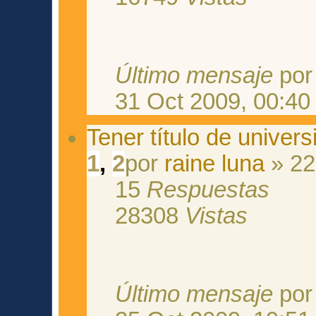
Último mensaje
po
31 Oct 2009, 00:40
Tener título de univers
1
,
2
por
raine luna
» 22
15
Respuestas
28308
Vistas
Último mensaje
po