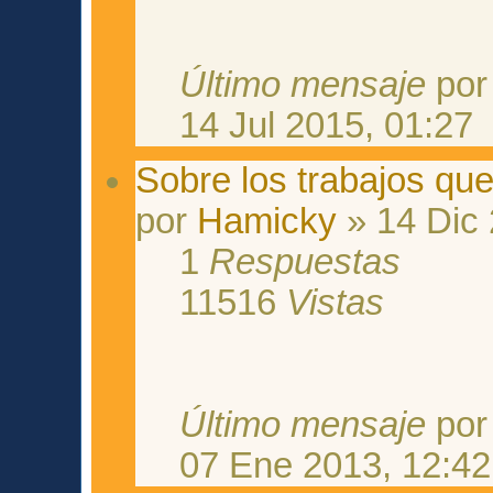
Último mensaje
po
14 Jul 2015, 01:27
Sobre los trabajos que 
por
Hamicky
» 14 Dic 
1
Respuestas
11516
Vistas
Último mensaje
po
07 Ene 2013, 12:42