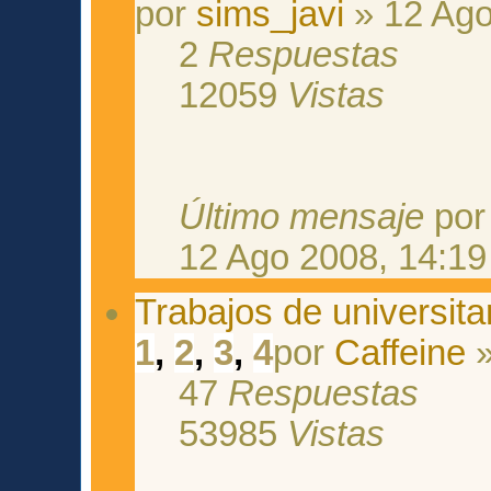
por
sims_javi
» 12 Ago
2
Respuestas
12059
Vistas
Último mensaje
po
12 Ago 2008, 14:19
Trabajos de universita
1
,
2
,
3
,
4
por
Caffeine
»
47
Respuestas
53985
Vistas