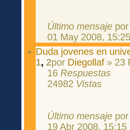
Último mensaje
po
01 May 2008, 15:2
Duda jovenes en unive
1
,
2
por
Diegollaf
» 23 
16
Respuestas
24982
Vistas
Último mensaje
po
19 Abr 2008, 15:15