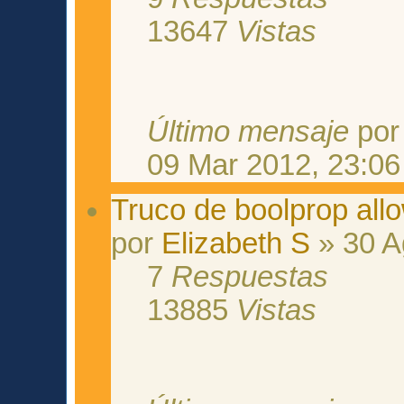
13647
Vistas
Último mensaje
po
09 Mar 2012, 23:06
Truco de boolprop all
por
Elizabeth S
» 30 A
7
Respuestas
13885
Vistas