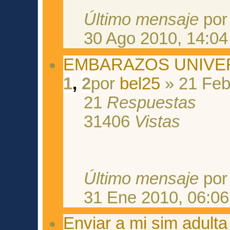
Último mensaje
po
30 Ago 2010, 14:04
EMBARAZOS UNIVE
1
,
2
por
bel25
» 21 Feb
21
Respuestas
31406
Vistas
Último mensaje
po
31 Ene 2010, 06:06
Enviar a mi sim adulta