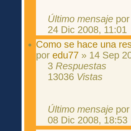
Último mensaje
po
24 Dic 2008, 11:01
Como se hace una resi
por
edu77
» 14 Sep 20
3
Respuestas
13036
Vistas
Último mensaje
po
08 Dic 2008, 18:53