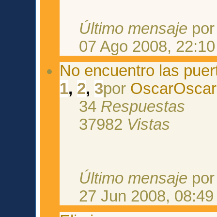
Último mensaje
po
07 Ago 2008, 22:10
No encuentro las puer
1
,
2
,
3
por
OscarOscar
34
Respuestas
37982
Vistas
Último mensaje
po
27 Jun 2008, 08:49