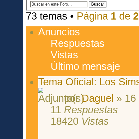
73 temas •
Página
1
de
2
Anuncios
Respuestas
Vistas
Último mensaje
Tema Oficial: Los Sims
por
Daguel
» 16 
11
Respuestas
18420
Vistas