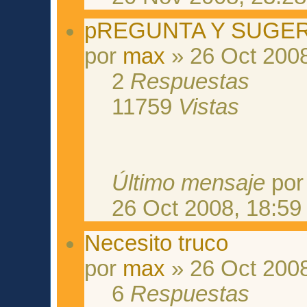
pREGUNTA Y SUGE
por
max
» 26 Oct 2008
2
Respuestas
11759
Vistas
Último mensaje
po
26 Oct 2008, 18:59
Necesito truco
por
max
» 26 Oct 2008
6
Respuestas