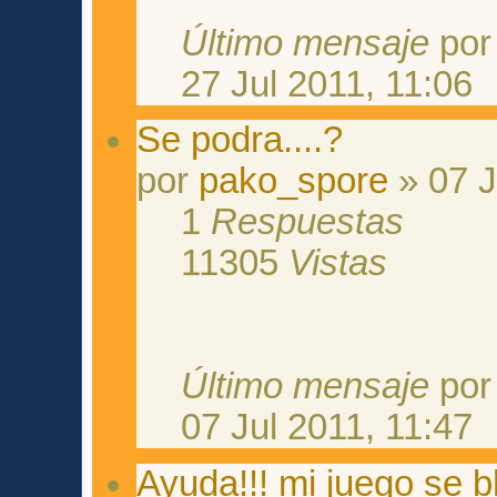
Último mensaje
po
27 Jul 2011, 11:06
Se podra....?
por
pako_spore
» 07 J
1
Respuestas
11305
Vistas
Último mensaje
po
07 Jul 2011, 11:47
Ayuda!!! mi juego se 