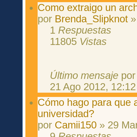
Como extraigo un arc
por
Brenda_Slipknot
»
1
Respuestas
11805
Vistas
Último mensaje
po
21 Ago 2012, 12:12
Cómo hago para que a
universidad?
por
Camii150
» 29 Mar
9
Respuestas