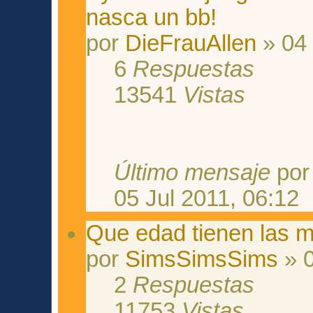
nasca un bb!
por
DieFrauAllen
» 04 
6
Respuestas
13541
Vistas
Último mensaje
po
05 Jul 2011, 06:12
Que edad tienen las 
por
SimsSimsSims
» 0
2
Respuestas
11753
Vistas