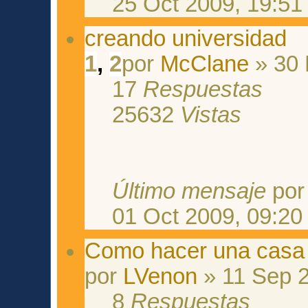
25 Oct 2009, 19:51
creando universidad
1
,
2
por
McClane
» 30 
17
Respuestas
25632
Vistas
Último mensaje
po
01 Oct 2009, 09:20
Como hacer una casa c
por
LVenon
» 11 Sep 2
8
Respuestas