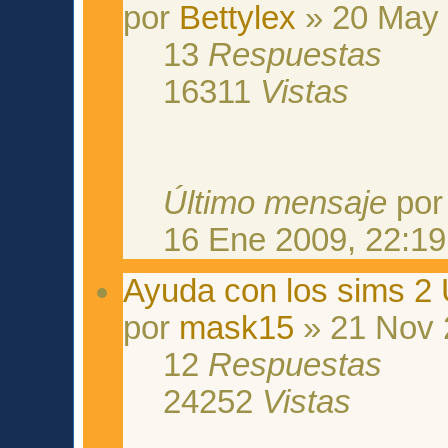
por
Bettylex
» 20 May 
13
Respuestas
16311
Vistas
Último mensaje
po
16 Ene 2009, 22:19
Ayuda con los sims 2 
por
mask15
» 21 Nov 
12
Respuestas
24252
Vistas