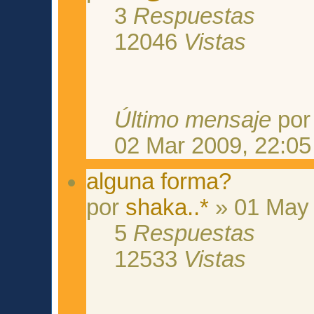
3
Respuestas
12046
Vistas
Último mensaje
po
02 Mar 2009, 22:05
alguna forma?
por
shaka..*
» 01 May 
5
Respuestas
12533
Vistas