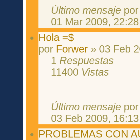
Último mensaje
po
01 Mar 2009, 22:28
Hola =$
por
Forwer
» 03 Feb 2
1
Respuestas
11400
Vistas
Último mensaje
po
03 Feb 2009, 16:13
PROBLEMAS CON A