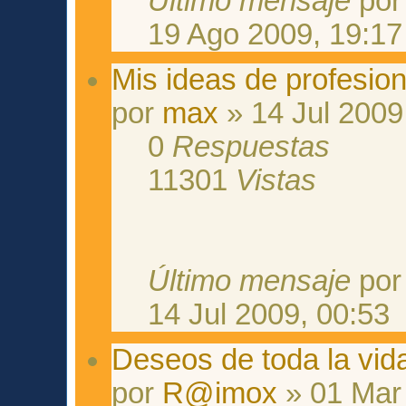
Último mensaje
po
19 Ago 2009, 19:17
Mis ideas de profesione
por
max
» 14 Jul 2009
0
Respuestas
11301
Vistas
Último mensaje
po
14 Jul 2009, 00:53
Deseos de toda la vida
por
R@imox
» 01 Mar