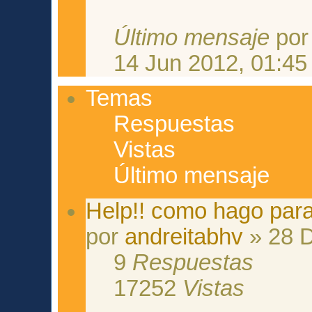
Último mensaje
po
14 Jun 2012, 01:45
Temas
Respuestas
Vistas
Último mensaje
Help!! como hago para
por
andreitabhv
» 28 D
9
Respuestas
17252
Vistas