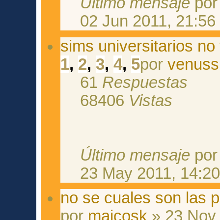
Último mensaje
po
02 Jun 2011, 21:56
sims universitarios no
1
,
2
,
3
,
4
,
5
por
venuss
61
Respuestas
68406
Vistas
Último mensaje
po
23 May 2011, 14:2
no se cuales son las p
por
maicosk
» 23 Nov 