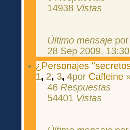
14938
Vistas
Último mensaje
po
28 Sep 2009, 13:30
¿Personajes "secreto
1
,
2
,
3
,
4
por
Caffeine
»
46
Respuestas
54401
Vistas