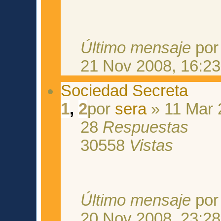
Último mensaje
po
21 Nov 2008, 16:23
Sociedad Secreta
1
,
2
por
sera
» 11 Mar 
28
Respuestas
30558
Vistas
Último mensaje
po
20 Nov 2008, 23:28