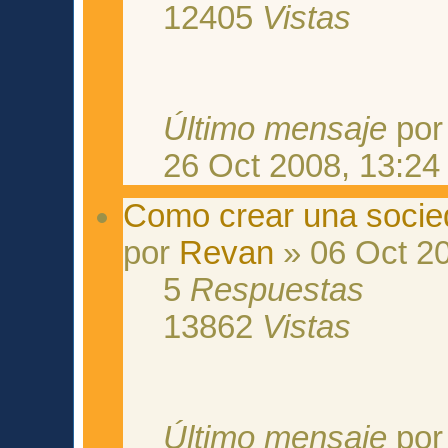
12405
Vistas
Último mensaje
po
26 Oct 2008, 13:24
Como crear una socie
por
Revan
» 06 Oct 20
5
Respuestas
13862
Vistas
Último mensaje
po