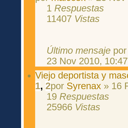
1
Respuestas
11407
Vistas
Último mensaje
po
23 Nov 2010, 10:47
Viejo deportista y mas
1
,
2
por
Syrenax
» 16 
19
Respuestas
25966
Vistas