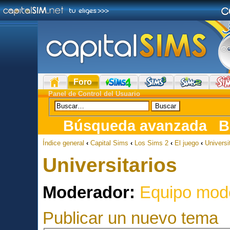
Foro
Panel de Control del Usuario
Búsqueda avanzada
B
Índice general
‹
Capital Sims
‹
Los Sims 2
‹
El juego
‹
Universi
Universitarios
Moderador:
Equipo mod
Publicar un nuevo tema