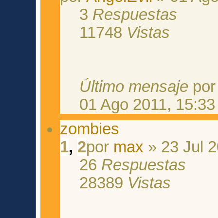
3
Respuestas
11748
Vistas
Último mensaje
po
01 Ago 2011, 15:33
zombies
1
,
2
por
max
» 23 Jul 2
26
Respuestas
28389
Vistas