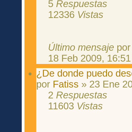
5
Respuestas
12336
Vistas
Último mensaje
po
18 Feb 2009, 16:51
¿De donde puedo desc
por
Fatiss
» 23 Ene 20
2
Respuestas
11603
Vistas