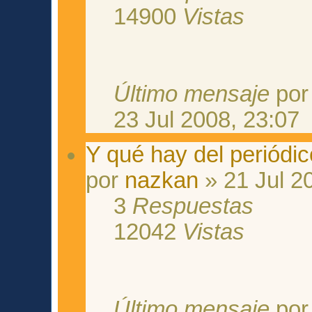
14900
Vistas
Último mensaje
po
23 Jul 2008, 23:07
Y qué hay del periódi
por
nazkan
» 21 Jul 2
3
Respuestas
12042
Vistas
Último mensaje
po