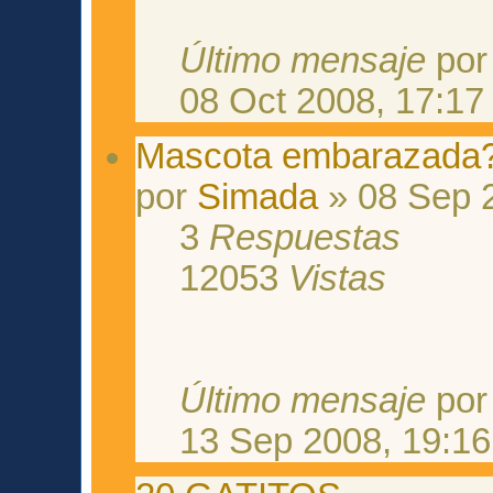
Último mensaje
po
08 Oct 2008, 17:17
Mascota embarazada
por
Simada
» 08 Sep 
3
Respuestas
12053
Vistas
Último mensaje
po
13 Sep 2008, 19:16