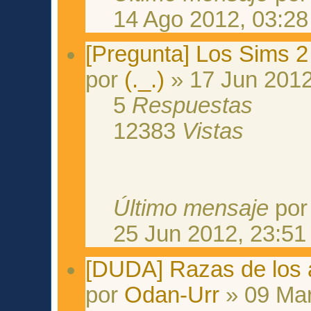
14 Ago 2012, 03:28
[Pregunta] Los Sims 
por
(._.)
» 17 Jun 2012
5
Respuestas
12383
Vistas
Último mensaje
po
25 Jun 2012, 23:51
[DUDA] Razas de los 
por
Odan-Urr
» 09 Mar