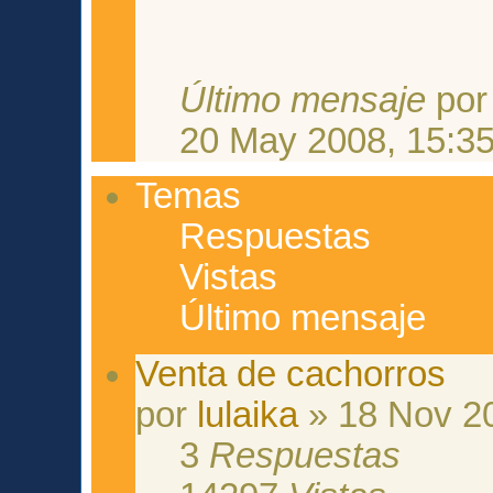
Último mensaje
po
20 May 2008, 15:3
Temas
Respuestas
Vistas
Último mensaje
Venta de cachorros
por
lulaika
» 18 Nov 20
3
Respuestas