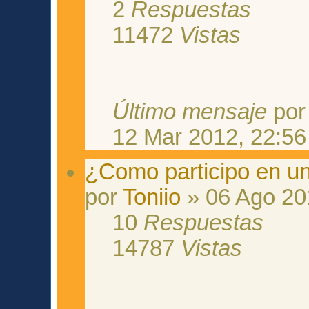
2
Respuestas
11472
Vistas
Último mensaje
po
12 Mar 2012, 22:56
¿Como participo en u
por
Toniio
» 06 Ago 20
10
Respuestas
14787
Vistas