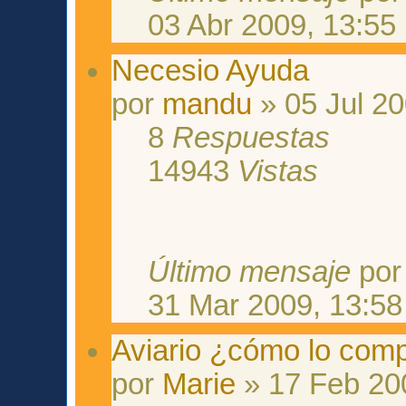
03 Abr 2009, 13:55
Necesio Ayuda
por
mandu
» 05 Jul 20
8
Respuestas
14943
Vistas
Último mensaje
po
31 Mar 2009, 13:58
Aviario ¿cómo lo com
por
Marie
» 17 Feb 20