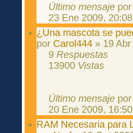
Último mensaje
po
23 Ene 2009, 20:08
¿Una mascota se pue
por
Carol444
» 19 Abr
9
Respuestas
13900
Vistas
Último mensaje
po
20 Ene 2009, 16:50
RAM Necesaria para 