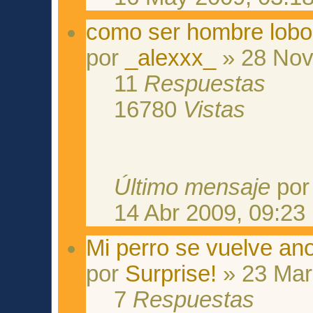
como ser hombre lobo
por
_alexxx_
» 28 Nov
11
Respuestas
16780
Vistas
Último mensaje
po
14 Abr 2009, 09:23
Mi perro se vuelve ano
por
Surprise!
» 23 Mar
7
Respuestas