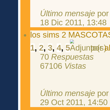
Último mensaje
po
18 Dic 2011, 13:48
los sims 2 MASCOTA
1
,
2
,
3
,
4
,
5
por
a
70
Respuestas
67106
Vistas
Último mensaje
po
29 Oct 2011, 14:50