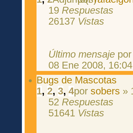
19
Respuestas
26137
Vistas
Último mensaje
po
08 Ene 2008, 16:04
Bugs de Mascotas
1
,
2
,
3
,
4
por
sobers
» 
52
Respuestas
51641
Vistas