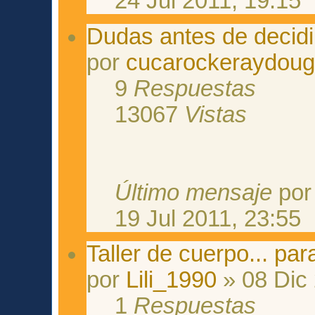
24 Jul 2011, 19:15
Dudas antes de decid
por
cucarockeraydoug
9
Respuestas
13067
Vistas
Último mensaje
po
19 Jul 2011, 23:55
Taller de cuerpo... pa
por
Lili_1990
» 08 Dic 
1
Respuestas