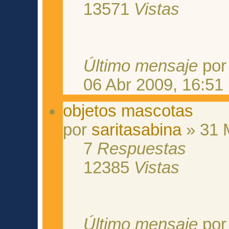
13571
Vistas
Último mensaje
po
06 Abr 2009, 16:51
objetos mascotas
por
saritasabina
» 31 
7
Respuestas
12385
Vistas
Último mensaje
po