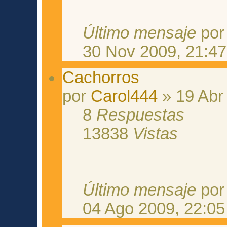
Último mensaje
po
30 Nov 2009, 21:47
Cachorros
por
Carol444
» 19 Abr
8
Respuestas
13838
Vistas
Último mensaje
po
04 Ago 2009, 22:05