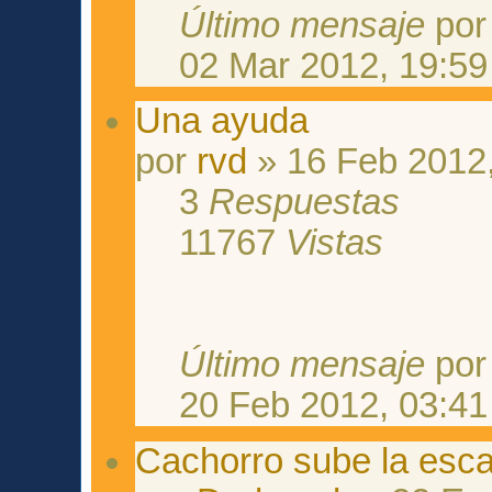
Último mensaje
po
02 Mar 2012, 19:59
Una ayuda
por
rvd
» 16 Feb 2012,
3
Respuestas
11767
Vistas
Último mensaje
po
20 Feb 2012, 03:41
Cachorro sube la esca