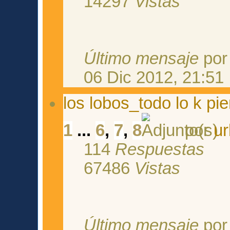
14297
Vistas
Último mensaje
po
06 Dic 2012, 21:51
los lobos_todo lo k pie
1
...
6
,
7
,
8
por
u
114
Respuestas
67486
Vistas
Último mensaje
po