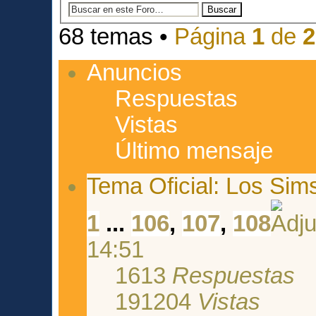
68 temas •
Página
1
de
2
Anuncios
Respuestas
Vistas
Último mensaje
Tema Oficial: Los Sim
1
...
106
,
107
,
108
14:51
1613
Respuestas
191204
Vistas