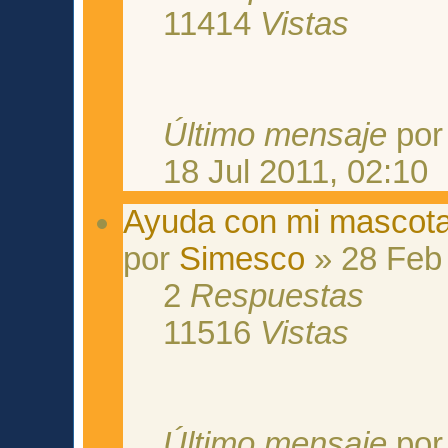
11414
Vistas
Último mensaje
po
18 Jul 2011, 02:10
Ayuda con mi mascota
por
Simesco
» 28 Feb 
2
Respuestas
11516
Vistas
Último mensaje
po