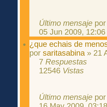
Último mensaje
po
05 Jun 2009, 12:06
¿que echais de meno
por
saritasabina
» 21 
7
Respuestas
12546
Vistas
Último mensaje
po
16 May 2009, 03:1