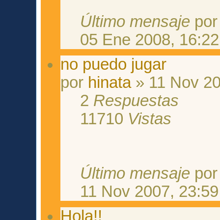
Último mensaje
po
05 Ene 2008, 16:22
no puedo jugar
por
hinata
» 11 Nov 20
2
Respuestas
11710
Vistas
Último mensaje
po
11 Nov 2007, 23:59
Hola!!