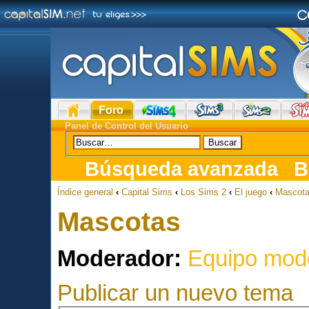
Foro
Panel de Control del Usuario
Búsqueda avanzada
B
Índice general
‹
Capital Sims
‹
Los Sims 2
‹
El juego
‹
Mascot
Mascotas
Moderador:
Equipo mod
Publicar un nuevo tema