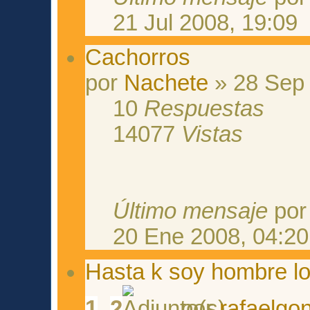
21 Jul 2008, 19:09
Cachorros
por
Nachete
» 28 Sep 
10
Respuestas
14077
Vistas
Último mensaje
po
20 Ene 2008, 04:20
Hasta k soy hombre l
1
,
2
por
rafaelgo