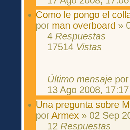
17 Ago 2008, 17:06
Como le pongo el colla
por
man overboard
» 0
4
Respuestas
17514
Vistas
Último mensaje
po
13 Ago 2008, 17:17
Una pregunta sobre M
por
Armex
» 02 Sep 20
12
Respuestas