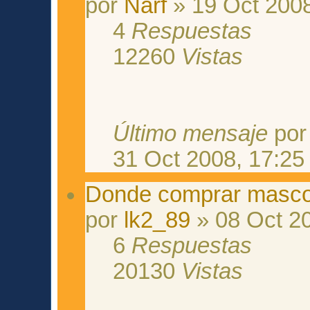
por
Narf
» 19 Oct 2008
4
Respuestas
12260
Vistas
Último mensaje
po
31 Oct 2008, 17:25
Donde comprar masco
por
lk2_89
» 08 Oct 20
6
Respuestas
20130
Vistas