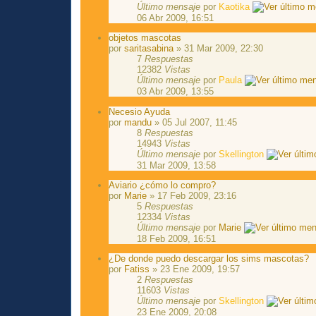
Último mensaje
por
Kaotika
06 Abr 2009, 16:51
objetos mascotas
por
saritasabina
» 31 Mar 2009, 22:30
7
Respuestas
12382
Vistas
Último mensaje
por
Paula
03 Abr 2009, 13:55
Necesio Ayuda
por
mandu
» 05 Jul 2007, 11:45
8
Respuestas
14943
Vistas
Último mensaje
por
Skellington
31 Mar 2009, 13:58
Aviario ¿cómo lo compro?
por
Marie
» 17 Feb 2009, 23:16
5
Respuestas
12334
Vistas
Último mensaje
por
Marie
18 Feb 2009, 16:51
¿De donde puedo descargar los sims mascotas?
por
Fatiss
» 23 Ene 2009, 19:57
2
Respuestas
11603
Vistas
Último mensaje
por
Skellington
23 Ene 2009, 20:08