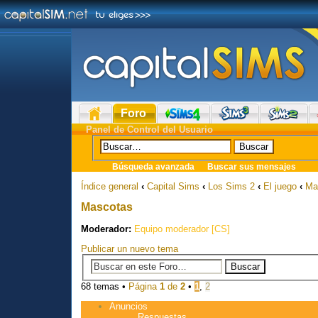
Foro
Panel de Control del Usuario
Búsqueda avanzada
Buscar sus mensajes
Índice general
‹
Capital Sims
‹
Los Sims 2
‹
El juego
‹
Ma
Mascotas
Moderador:
Equipo moderador [CS]
Publicar un nuevo tema
68 temas •
Página
1
de
2
•
1
,
2
Anuncios
Respuestas