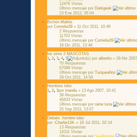
12476
Vistas
Último mensaje
por
Darkgeek
23 Ene 2012, 05:04
Bichón Maltés
por
Cornelia39
» 11 Oct 2011, 10:49
2
Respuestas
11703
Vistas
Último mensaje
por
Cornelia39
18 Dic 2011, 13:48
los sims 2 MASCOTAS
1
,
2
,
3
,
4
,
5
por
albertto
» 29 Abr 2007
70
Respuestas
67099
Vistas
Último mensaje
por
Turqueaños
29 Oct 2011, 14:50
Hombres lobo
1
,
2
,
3
por
mandu
» 13 Ago 2007, 10:41
39
Respuestas
45833
Vistas
Último mensaje
por
raine luna
25 Sep 2011, 13:07
Debate: hombre lobo
por
-Charlie134-
» 18 Jul 2011, 02:14
13
Respuestas
14311
Vistas
Último mensaje
por
Skellington