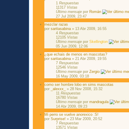
1
Respuestas
11317
Vistas
Último mensaje
por
Román
27 Jul 2009, 23:47
mezclar razas
por
saritasabina
» 13 Abr 2009, 16:55
4
Respuestas
12105
Vistas
Último mensaje
por
Skellington
05 Jun 2009, 12:06
¿que echais de menos en mascotas?
por
saritasabina
» 21 Abr 2009, 19:55
7
Respuestas
12546
Vistas
Último mensaje
por
Zergio
16 May 2009, 03:18
como ser hombre lobo en sims mascotas
por
_alexxx_
» 28 Nov 2008, 15:32
11
Respuestas
16780
Vistas
Último mensaje
por
mandragula
14 Abr 2009, 09:23
Mi perro se vuelve anorexico :S!
por
Surprise!
» 23 Mar 2009, 20:52
7
Respuestas
13571
Vistas