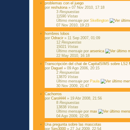
problemas con el juego
por
reshulona
» 07 Nov 2010, 17:18
3
Respuestas
11590
Vistas
Último mensaje
por
Skellington
07 Nov 2010, 19:23
hombres lobos
por
Odracir
» 11 Sep 2007, 01:09
12
Respuestas
15021
Vistas
Último mensaje
por
arsenica
22 May 2010, 16:18
Transcripción del chat de CapitalSIMS sobre LS2
por
Daguel
» 09 Ago 2006, 20:15
2
Respuestas
13870
Vistas
Último mensaje
por
Paula
30 Nov 2009, 21:47
Cachorros
por
Carol444
» 19 Abr 2008, 21:56
8
Respuestas
13838
Vistas
Último mensaje
por
max
04 Ago 2009, 22:05
Una pregunta sobre las mascotas
por
Sim3000
» 27 Jul 2009, 22:54