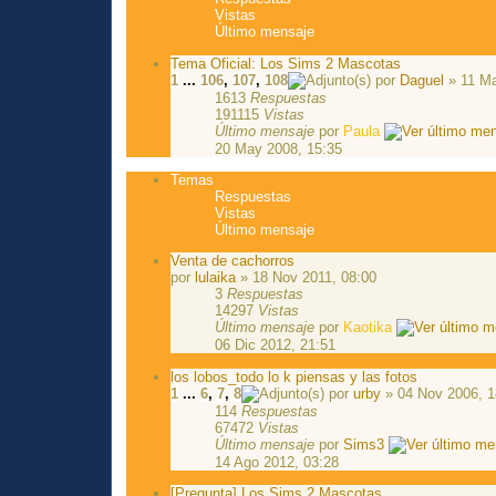
Vistas
Último mensaje
Tema Oficial: Los Sims 2 Mascotas
1
...
106
,
107
,
108
por
Daguel
» 11 Ma
1613
Respuestas
191115
Vistas
Último mensaje
por
Paula
20 May 2008, 15:35
Temas
Respuestas
Vistas
Último mensaje
Venta de cachorros
por
lulaika
» 18 Nov 2011, 08:00
3
Respuestas
14297
Vistas
Último mensaje
por
Kaotika
06 Dic 2012, 21:51
los lobos_todo lo k piensas y las fotos
1
...
6
,
7
,
8
por
urby
» 04 Nov 2006, 1
114
Respuestas
67472
Vistas
Último mensaje
por
Sims3
14 Ago 2012, 03:28
[Pregunta] Los Sims 2 Mascotas