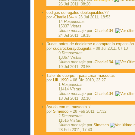
26 Jul 2011, 08:20
codigos de regalos debloquiables??
por
-Charlie134-
» 23 Jul 2011, 18:53
14
Respuestas
15337
Vistas
Último mensaje
por
-Charlie134-
24 Jul 2011, 19:15
Dudas antes de decidirme a comprar la expansión
por
cucarockeraydouguita
» 08 Jul 2011, 07:10
9
Respuestas
13067
Vistas
Último mensaje
por
-Charlie134-
19 Jul 2011, 23:55
Taller de cuerpo... para crear mascotas
por
Lili_1990
» 08 Dic 2010, 23:27
1
Respuestas
11414
Vistas
Último mensaje
por
-Charlie134-
18 Jul 2011, 02:10
Ayuda con mi mascota :/
por
Simesco
» 28 Feb 2011, 17:32
2
Respuestas
11516
Vistas
Último mensaje
por
Simesco
28 Feb 2011, 17:40