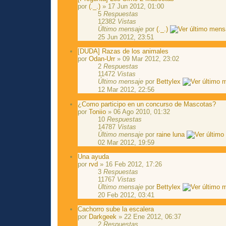
por
(._.)
» 17 Jun 2012, 01:00
5
Respuestas
12382
Vistas
Último mensaje
por
(._.)
25 Jun 2012, 23:51
[DUDA] Razas de los animales
por
Odan-Urr
» 09 Mar 2012, 23:02
2
Respuestas
11472
Vistas
Último mensaje
por
Bettylex
12 Mar 2012, 22:56
¿Como participo en un concurso de Mascotas?
por
Toniio
» 06 Ago 2010, 01:32
10
Respuestas
14787
Vistas
Último mensaje
por
raine luna
02 Mar 2012, 19:59
Una ayuda
por
rvd
» 16 Feb 2012, 17:26
3
Respuestas
11767
Vistas
Último mensaje
por
Bettylex
20 Feb 2012, 03:41
Cachorro sube la escalera
por
Darkgeek
» 22 Ene 2012, 06:37
2
Respuestas