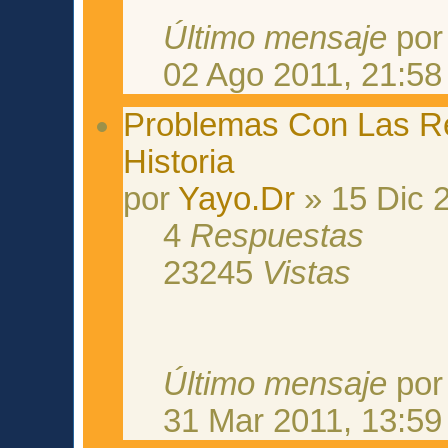
Último mensaje
po
02 Ago 2011, 21:58
Problemas Con Las 
Historia
por
Yayo.Dr
» 15 Dic 
4
Respuestas
23245
Vistas
Último mensaje
po
31 Mar 2011, 13:59