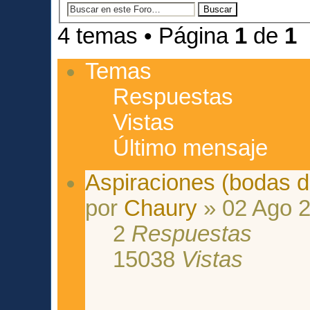
4 temas • Página
1
de
1
Temas
Respuestas
Vistas
Último mensaje
Aspiraciones (bodas d
por
Chaury
» 02 Ago 2
2
Respuestas
15038
Vistas