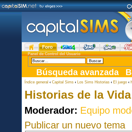
Foro
Panel de Control del Usuario
Búsqueda avanzada
B
Índice general
‹
Capital Sims
‹
Los Sims Historias
‹
El juego
‹
Historias de la Vida
Moderador:
Equipo mod
Publicar un nuevo tema