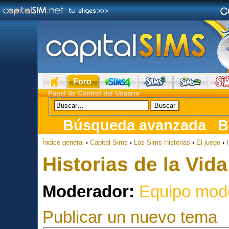
Foro
Panel de Control del Usuario
Búsqueda avanzada
B
Índice general
‹
Capital Sims
‹
Los Sims Historias
‹
El juego
‹
Historias de la Vida
Moderador:
Equipo mod
Publicar un nuevo tema