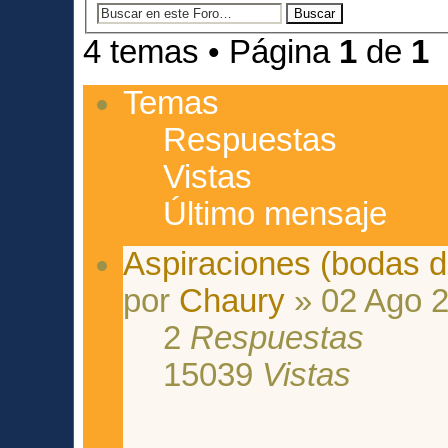
4 temas • Página
1
de
1
Temas
Respuestas
Vistas
Último mensaje
Aspiraciones (bodas d
por
Chaury
» 02 Ago 2
2
Respuestas
15039
Vistas