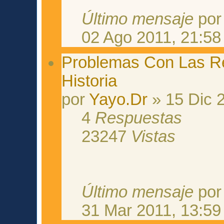
Último mensaje
po
02 Ago 2011, 21:58
Problemas Con Las 
Historia
por
Yayo.Dr
» 15 Dic 
4
Respuestas
23247
Vistas
Último mensaje
po
31 Mar 2011, 13:59