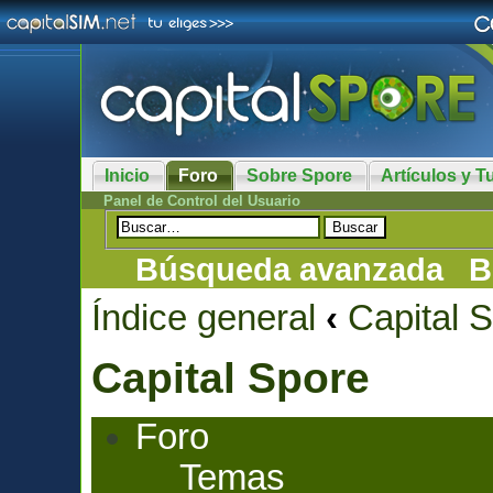
Inicio
Foro
Sobre Spore
Artículos y Tu
Panel de Control del Usuario
Búsqueda avanzada
B
Índice general
‹
Capital 
Capital Spore
Foro
Temas