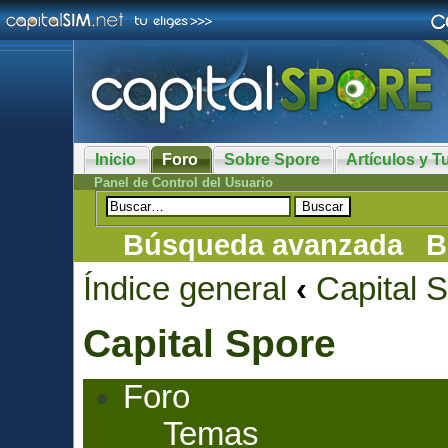
Inicio
Foro
Sobre Spore
Artículos y Tu
Panel de Control del Usuario
Búsqueda avanzada
B
Índice general
‹
Capital 
Capital Spore
Foro
Temas