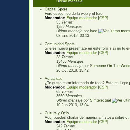
Último mensaje
Capital Spore
Foro especifico de la web y el foro
Moderador:
Equipo moderador [CSP]
53
Temas
1359
Mensajes
Último mensaje
por
Ivcc
02 Ene 2013, 00:13
Comunidad Spore
Si eres nuevo preséntate en este foro Y si no lo 
Moderador:
Equipo moderador [CSP]
38
Temas
13455
Mensajes
Último mensaje
por
Someone On The Worl
26 Oct 2018, 15:42
Actualidad
¿Te gusta estar informado de todo? Este es lugar p
Moderador:
Equipo moderador [CSP]
68
Temas
3650
Mensajes
Último mensaje
por
Simtelectual
10 Jun 2013, 13:04
Cultura y Ocio
Aquí puedes charlar de manera amistosa sobre otr
Moderador:
Equipo moderador [CSP]
242
Temas