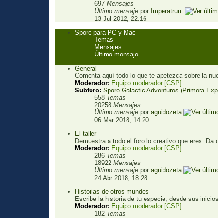
697
Mensajes
Último mensaje
por
Imperatrum
13 Jul 2012, 22:16
Spore para PC y Mac
Temas
Mensajes
Último mensaje
General
Comenta aquí todo lo que te apetezca sobre la nue
Moderador:
Equipo moderador [CSP]
Subforo:
Spore Galactic Adventures (Primera Exp
558
Temas
20258
Mensajes
Último mensaje
por
aguidozeta
06 Mar 2018, 14:20
El taller
Demuestra a todo el foro lo creativo que eres. Da 
Moderador:
Equipo moderador [CSP]
286
Temas
18922
Mensajes
Último mensaje
por
aguidozeta
24 Abr 2018, 18:28
Historias de otros mundos
Escribe la historia de tu especie, desde sus inicio
Moderador:
Equipo moderador [CSP]
182
Temas