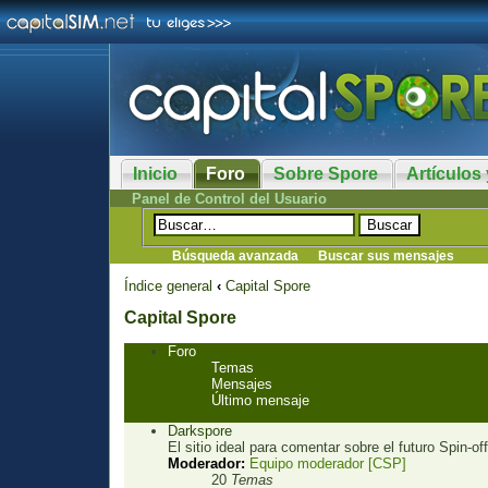
Inicio
Foro
Sobre Spore
Artículos 
Panel de Control del Usuario
Búsqueda avanzada
Buscar sus mensajes
Índice general
‹
Capital Spore
Capital Spore
Foro
Temas
Mensajes
Último mensaje
Darkspore
El sitio ideal para comentar sobre el futuro Spin-of
Moderador:
Equipo moderador [CSP]
20
Temas