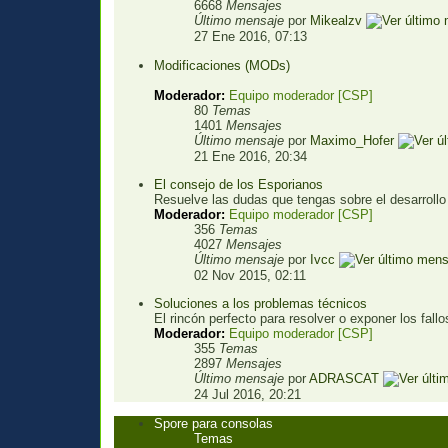
6668
Mensajes
Último mensaje
por
Mikealzv
27 Ene 2016, 07:13
Modificaciones (MODs)
Moderador:
Equipo moderador [CSP]
80
Temas
1401
Mensajes
Último mensaje
por
Maximo_Hofer
21 Ene 2016, 20:34
El consejo de los Esporianos
Resuelve las dudas que tengas sobre el desarrollo 
Moderador:
Equipo moderador [CSP]
356
Temas
4027
Mensajes
Último mensaje
por
Ivcc
02 Nov 2015, 02:11
Soluciones a los problemas técnicos
El rincón perfecto para resolver o exponer los fall
Moderador:
Equipo moderador [CSP]
355
Temas
2897
Mensajes
Último mensaje
por
ADRASCAT
24 Jul 2016, 20:21
Spore para consolas
Temas