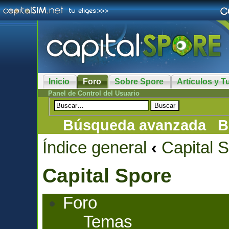
Inicio
Foro
Sobre Spore
Artículos y Tu
Panel de Control del Usuario
Búsqueda avanzada
B
Índice general
‹
Capital 
Capital Spore
Foro
Temas