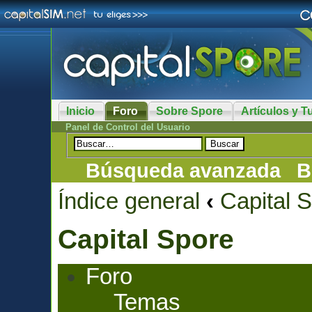
Inicio
Foro
Sobre Spore
Artículos y Tu
Panel de Control del Usuario
Búsqueda avanzada
B
Índice general
‹
Capital 
Capital Spore
Foro
Temas