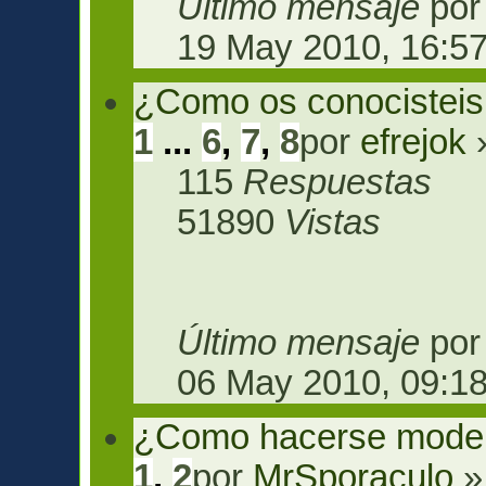
Último mensaje
po
19 May 2010, 16:5
¿Como os conocisteis
1
...
6
,
7
,
8
por
efrejok
»
115
Respuestas
51890
Vistas
Último mensaje
po
06 May 2010, 09:1
¿Como hacerse mode
1
,
2
por
MrSporaculo
»