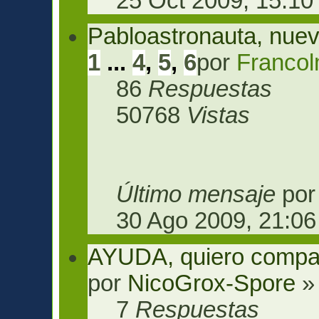
25 Oct 2009, 15:10
Pabloastronauta, nue
1
...
4
,
5
,
6
por
Franco
86
Respuestas
50768
Vistas
Último mensaje
po
30 Ago 2009, 21:06
AYUDA, quiero compart
por
NicoGrox-Spore
» 
7
Respuestas