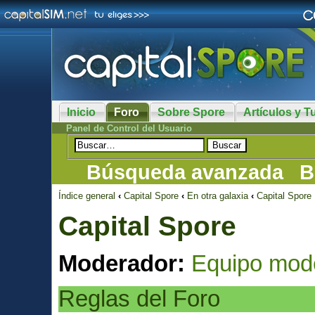
Inicio
Foro
Sobre Spore
Artículos y Tu
Panel de Control del Usuario
Búsqueda avanzada
B
Índice general
‹
Capital Spore
‹
En otra galaxia
‹
Capital Spore
Capital Spore
Moderador:
Equipo mod
Reglas del Foro