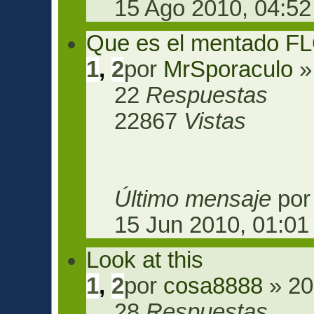
15 Ago 2010, 04:52
Que es el mentado 
1
,
2
por
MrSporaculo
»
22
Respuestas
22867
Vistas
Último mensaje
po
15 Jun 2010, 01:01
Look at this
1
,
2
por
cosa8888
» 20
28
Respuestas