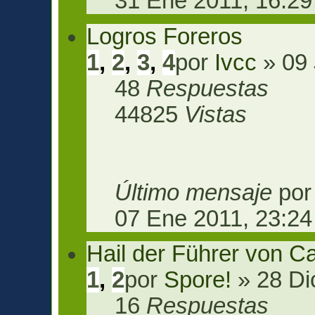
31 Ene 2011, 16:29
Logros Foreros
1
,
2
,
3
,
4
por
Ivcc
» 09 
48
Respuestas
44825
Vistas
Último mensaje
po
07 Ene 2011, 23:24
Hail der Führer von Ca
1
,
2
por
Spore!
» 28 Di
16
Respuestas