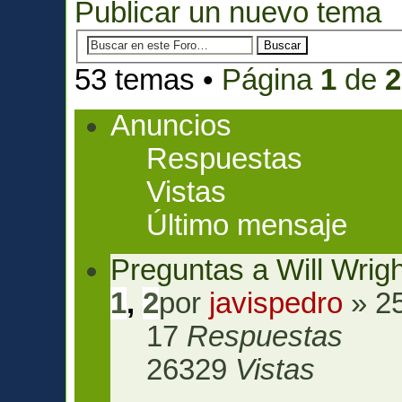
Publicar un nuevo tema
53 temas •
Página
1
de
2
Anuncios
Respuestas
Vistas
Último mensaje
Preguntas a Will Wrigh
1
,
2
por
javispedro
» 25
17
Respuestas
26329
Vistas