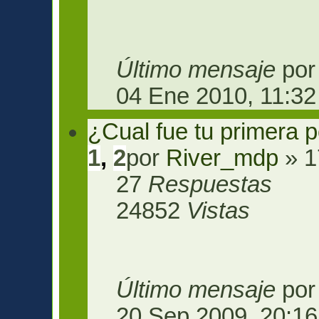
Último mensaje
po
04 Ene 2010, 11:32
¿Cual fue tu primera 
1
,
2
por
River_mdp
» 1
27
Respuestas
24852
Vistas
Último mensaje
po
20 Sep 2009, 20:16