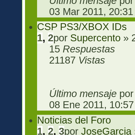
Último mensaje
po
03 Mar 2011, 20:31
CSP PS3/XBOX IDs
1
,
2
por
Supercento
» 
15
Respuestas
21187
Vistas
Último mensaje
po
08 Ene 2011, 10:57
Noticias del Foro
1
,
2
,
3
por
JoseGarcia