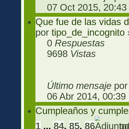
07 Oct 2015, 20:43
Que fue de las vidas 
por
tipo_de_incognito
0
Respuestas
9698
Vistas
Último mensaje
po
06 Abr 2014, 00:39
Cumpleaños y cumplea
1
...
84
,
85
,
86
p