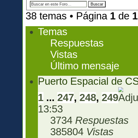
38 temas • Página
1
de
1
Temas
Respuestas
Vistas
Último mensaje
Puerto Espacial de C
1
...
247
,
248
,
249
13:53
3734
Respuestas
385804
Vistas