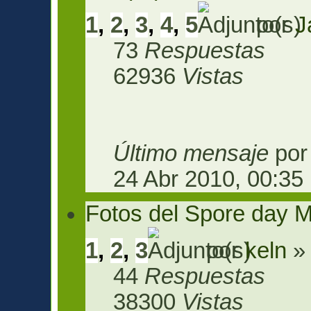
1
,
2
,
3
,
4
,
5
por
J
73
Respuestas
62936
Vistas
Último mensaje
po
24 Abr 2010, 00:35
Fotos del Spore day M
1
,
2
,
3
por
keln
» 
44
Respuestas
38300
Vistas