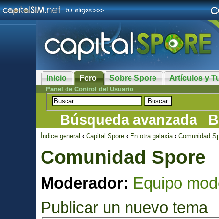
Inicio
Foro
Sobre Spore
Artículos y Tu
Panel de Control del Usuario
Búsqueda avanzada
B
Índice general
‹
Capital Spore
‹
En otra galaxia
‹
Comunidad Sp
Comunidad Spore
Moderador:
Equipo mod
Publicar un nuevo tema