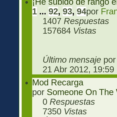
¡He subido de rango en
1
...
92
,
93
,
94
por
Fra
1407
Respuestas
157684
Vistas
Último mensaje
po
21 Abr 2012, 19:59
Mod Recarga
por
Someone On The 
0
Respuestas
7350
Vistas