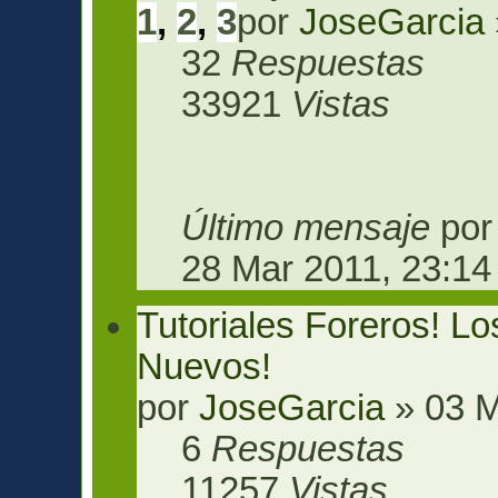
1
,
2
,
3
por
JoseGarcia
32
Respuestas
33921
Vistas
Último mensaje
po
28 Mar 2011, 23:14
Tutoriales Foreros! L
Nuevos!
por
JoseGarcia
» 03 M
6
Respuestas
11257
Vistas