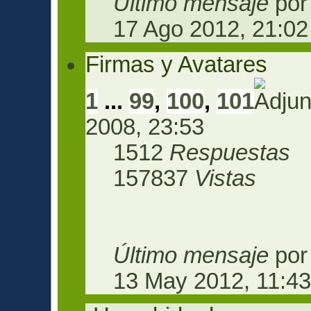
Último mensaje
po
17 Ago 2012, 21:02
Firmas y Avatares
1
...
99
,
100
,
101
2008, 23:53
1512
Respuestas
157837
Vistas
Último mensaje
po
13 May 2012, 11:4