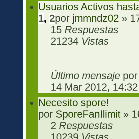
Usuarios Activos hast
1
,
2
por
jmmndz02
» 17
15
Respuestas
21234
Vistas
Último mensaje
po
14 Mar 2012, 14:32
Necesito spore!
por
SporeFanIlimit
» 1
2
Respuestas
10239
Vistas