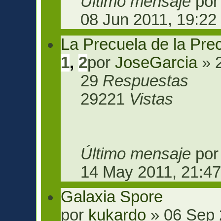
Último mensaje
po
08 Jun 2011, 19:22
La Precuela de la Pre
1
,
2
por
JoseGarcia
» 2
29
Respuestas
29221
Vistas
Último mensaje
po
14 May 2011, 21:4
Galaxia Spore
por
kukardo
» 06 Sep 