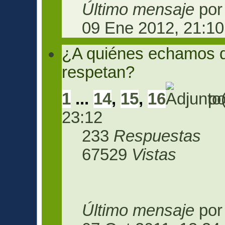
Último mensaje
po
09 Ene 2012, 21:10
¿A quiénes echamos d
respetan?
1
...
14
,
15
,
16
p
23:12
233
Respuestas
67529
Vistas
Último mensaje
po