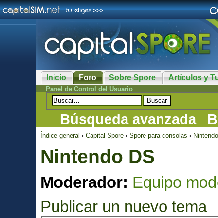
Inicio
Foro
Sobre Spore
Artículos y Tu
Panel de Control del Usuario
Búsqueda avanzada
B
Índice general
‹
Capital Spore
‹
Spore para consolas
‹
Nintend
Nintendo DS
Moderador:
Equipo mod
Publicar un nuevo tema