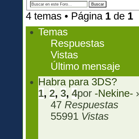
4 temas • Página
1
de
1
Temas
Respuestas
Vistas
Último mensaje
Habra para 3DS?
1
,
2
,
3
,
4
por
-Nekine-
»
47
Respuestas
55991
Vistas