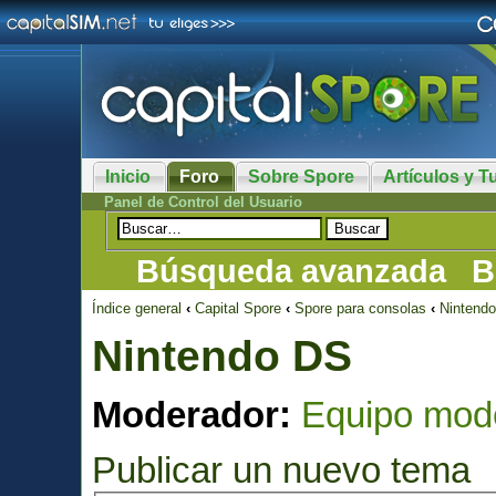
Inicio
Foro
Sobre Spore
Artículos y Tu
Panel de Control del Usuario
Búsqueda avanzada
B
Índice general
‹
Capital Spore
‹
Spore para consolas
‹
Nintend
Nintendo DS
Moderador:
Equipo mod
Publicar un nuevo tema