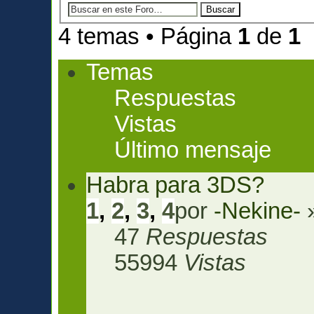
4 temas • Página
1
de
1
Temas
Respuestas
Vistas
Último mensaje
Habra para 3DS?
1
,
2
,
3
,
4
por
-Nekine-
»
47
Respuestas
55994
Vistas