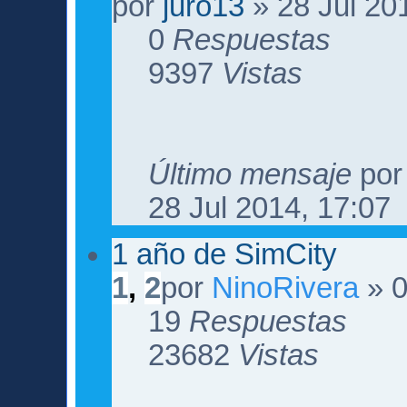
por
juro13
» 28 Jul 20
0
Respuestas
9397
Vistas
Último mensaje
po
28 Jul 2014, 17:07
1 año de SimCity
1
,
2
por
NinoRivera
» 0
19
Respuestas
23682
Vistas