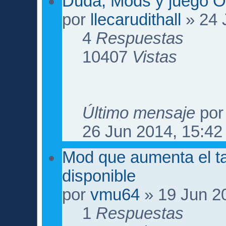
Duda, Mods y juego O
por
llecarudithall
» 24 
4
Respuestas
10407
Vistas
Último mensaje
po
26 Jun 2014, 15:42
Mod que aumenta el t
disponible
por
vmu64
» 19 Jun 2
1
Respuestas