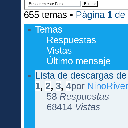
655 temas •
Página
1
de
Temas
Respuestas
Vistas
Último mensaje
Lista de descargas de
1
,
2
,
3
,
4
por
NinoRive
58
Respuestas
68414
Vistas