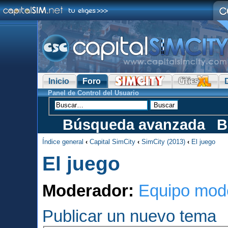
Inicio
Foro
Panel de Control del Usuario
Búsqueda avanzada
B
Índice general
‹
Capital SimCity
‹
SimCity (2013)
‹
El juego
El juego
Moderador:
Equipo mod
Publicar un nuevo tema