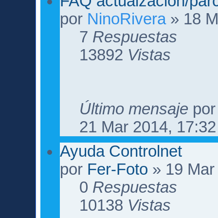
FAQ actualzación/par
por
NinoRivera
» 18 M
7
Respuestas
13892
Vistas
Último mensaje
po
21 Mar 2014, 17:32
Ayuda Controlnet
por
Fer-Foto
» 19 Mar 
0
Respuestas
10138
Vistas