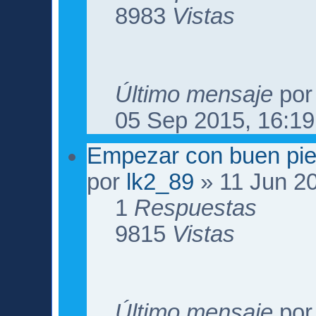
8983
Vistas
Último mensaje
po
05 Sep 2015, 16:19
Empezar con buen pi
por
lk2_89
» 11 Jun 20
1
Respuestas
9815
Vistas
Último mensaje
po