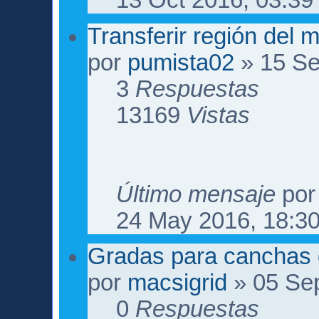
13 Oct 2016, 03:39
Transferir región del 
por
pumista02
» 15 Se
3
Respuestas
13169
Vistas
Último mensaje
po
24 May 2016, 18:3
Gradas para canchas 
por
macsigrid
» 05 Sep
0
Respuestas