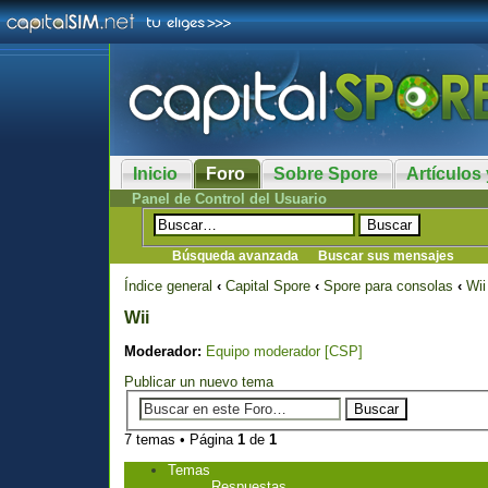
Inicio
Foro
Sobre Spore
Artículos 
Panel de Control del Usuario
Búsqueda avanzada
Buscar sus mensajes
Índice general
‹
Capital Spore
‹
Spore para consolas
‹
Wii
Wii
Moderador:
Equipo moderador [CSP]
Publicar un nuevo tema
7 temas • Página
1
de
1
Temas
Respuestas