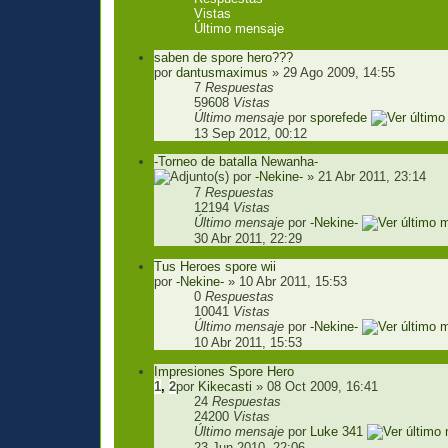
Vistas
Último mensaje
saben de spore hero???
por
dantusmaximus
» 29 Ago 2009, 14:55
7
Respuestas
59608
Vistas
Último mensaje
por
sporefede
13 Sep 2012, 00:12
-Torneo de batalla Newanha-
por
-Nekine-
» 21 Abr 2011, 23:14
7
Respuestas
12194
Vistas
Último mensaje
por
-Nekine-
30 Abr 2011, 22:29
Tus Heroes spore wii
por
-Nekine-
» 10 Abr 2011, 15:53
0
Respuestas
10041
Vistas
Último mensaje
por
-Nekine-
10 Abr 2011, 15:53
Impresiones Spore Hero
1
,
2
por
Kikecasti
» 08 Oct 2009, 16:41
24
Respuestas
24200
Vistas
Último mensaje
por
Luke 341
23 Jun 2010, 22:06