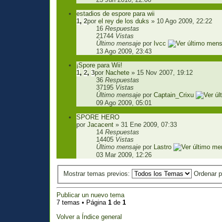
estadios de espore para wii
1
,
2
por
el rey de los duks
» 10 Ago 2009, 22:22
16
Respuestas
21744
Vistas
Último mensaje
por
Ivcc
13 Ago 2009, 23:43
¡Spore para Wii!
1
,
2
,
3
por
Nachete
» 15 Nov 2007, 19:12
36
Respuestas
37195
Vistas
Último mensaje
por
Captain_Crixu
09 Ago 2009, 05:01
SPORE HERO
por
Jacacent
» 31 Ene 2009, 07:33
14
Respuestas
14405
Vistas
Último mensaje
por
Lastro
03 Mar 2009, 12:26
Mostrar temas previos:
Ordenar 
Publicar un nuevo tema
7 temas • Página
1
de
1
Volver a Índice general