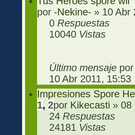
Tus Heroes spore wii
por
-Nekine-
» 10 Abr 
0
Respuestas
10040
Vistas
Último mensaje
po
10 Abr 2011, 15:53
Impresiones Spore He
1
,
2
por
Kikecasti
» 08 
24
Respuestas
24181
Vistas