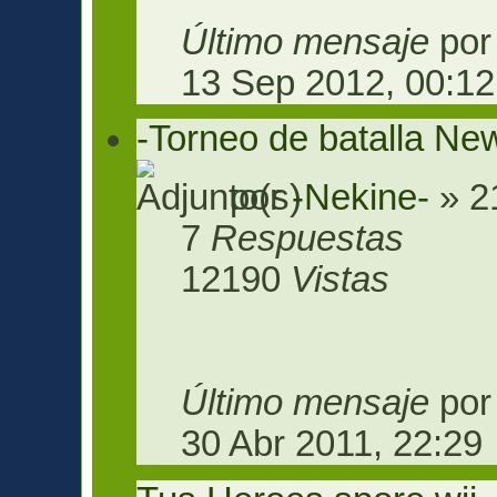
Último mensaje
po
13 Sep 2012, 00:12
-Torneo de batalla Ne
por
-Nekine-
» 2
7
Respuestas
12190
Vistas
Último mensaje
po
30 Abr 2011, 22:29