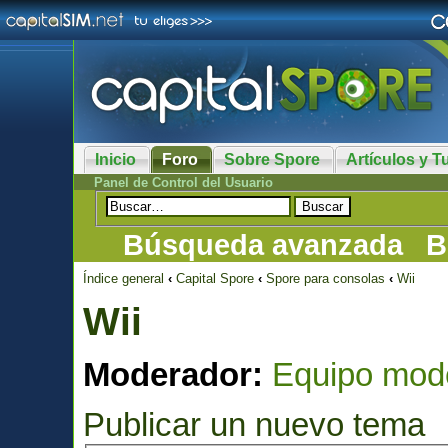
Inicio
Foro
Sobre Spore
Artículos y Tu
Panel de Control del Usuario
Búsqueda avanzada
B
Índice general
‹
Capital Spore
‹
Spore para consolas
‹
Wii
Wii
Moderador:
Equipo mod
Publicar un nuevo tema