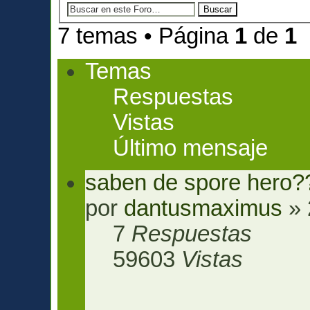
7 temas • Página
1
de
1
Temas
Respuestas
Vistas
Último mensaje
saben de spore hero?
por
dantusmaximus
» 
7
Respuestas
59603
Vistas