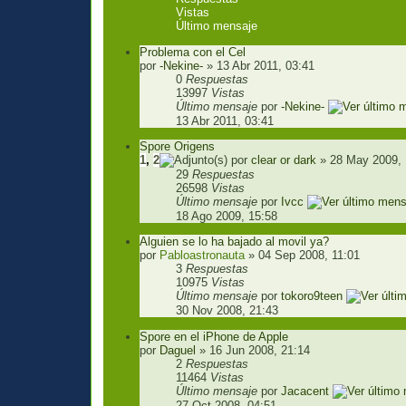
Vistas
Último mensaje
Problema con el Cel
por
-Nekine-
» 13 Abr 2011, 03:41
0
Respuestas
13997
Vistas
Último mensaje
por
-Nekine-
13 Abr 2011, 03:41
Spore Origens
1
,
2
por
clear or dark
» 28 May 2009, 
29
Respuestas
26598
Vistas
Último mensaje
por
Ivcc
18 Ago 2009, 15:58
Alguien se lo ha bajado al movil ya?
por
Pabloastronauta
» 04 Sep 2008, 11:01
3
Respuestas
10975
Vistas
Último mensaje
por
tokoro9teen
30 Nov 2008, 21:43
Spore en el iPhone de Apple
por
Daguel
» 16 Jun 2008, 21:14
2
Respuestas
11464
Vistas
Último mensaje
por
Jacacent
27 Oct 2008, 04:51