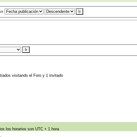
por
rados visitando el Foro y 1 invitado
os los horarios son UTC + 1 hora