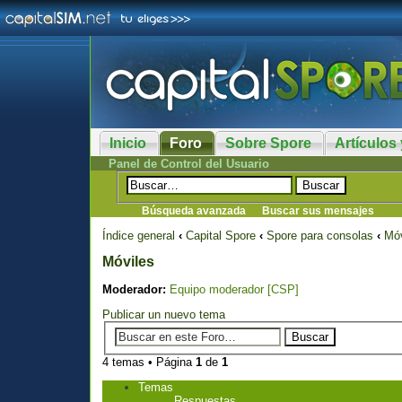
Inicio
Foro
Sobre Spore
Artículos 
Panel de Control del Usuario
Búsqueda avanzada
Buscar sus mensajes
Índice general
‹
Capital Spore
‹
Spore para consolas
‹
Móv
Móviles
Moderador:
Equipo moderador [CSP]
Publicar un nuevo tema
4 temas • Página
1
de
1
Temas
Respuestas