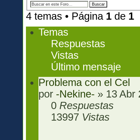
4 temas • Página
1
de
1
Temas
Respuestas
Vistas
Último mensaje
Problema con el Cel
por
-Nekine-
» 13 Abr 
0
Respuestas
13997
Vistas