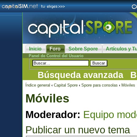
Inicio
Foro
Sobre Spore
Artículos y Tu
Panel de Control del Usuario
Búsqueda avanzada
B
Índice general
‹
Capital Spore
‹
Spore para consolas
‹
Móviles
Móviles
Moderador:
Equipo mod
Publicar un nuevo tema