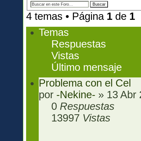
4 temas • Página
1
de
1
Temas
Respuestas
Vistas
Último mensaje
Problema con el Cel
por
-Nekine-
» 13 Abr 
0
Respuestas
13997
Vistas