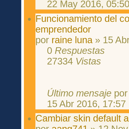
22 May 2016, 05:5
Funcionamiento del co
emprendedor
por
raine luna
» 15 Abr
0
Respuestas
27334
Vistas
Último mensaje
po
15 Abr 2016, 17:57
Cambiar skin default a
por
aang741
» 12 Nov