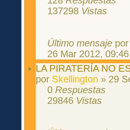
128
Respuestas
137298
Vistas
Último mensaje
po
26 Mar 2012, 09:46
LA PIRATERÍA NO E
por
Skellington
» 29 S
0
Respuestas
29846
Vistas