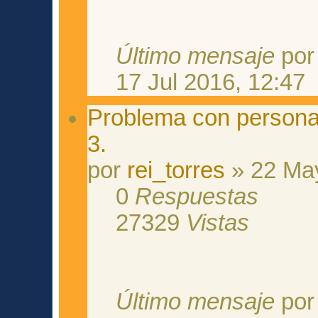
Último mensaje
po
17 Jul 2016, 12:47
Problema con persona
3.
por
rei_torres
» 22 May
0
Respuestas
27329
Vistas
Último mensaje
po