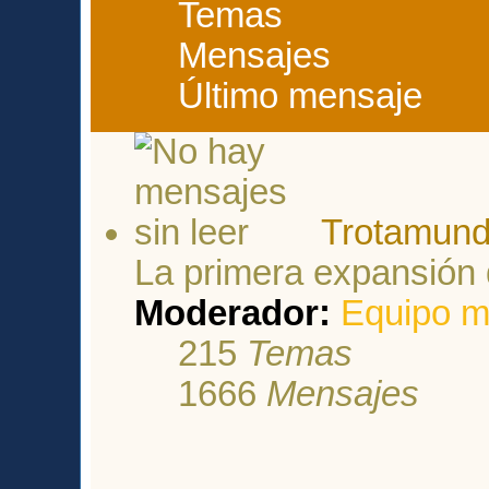
Temas
Mensajes
Último mensaje
Trotamun
La primera expansión
Moderador:
Equipo m
215
Temas
1666
Mensajes