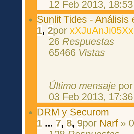
12 Feb 2013, 18:53
Sunlit Tides - Análisis
1
,
2
por
xXJuAnJi05Xx
26
Respuestas
65466
Vistas
Último mensaje
po
03 Feb 2013, 17:36
DRM y Securom
1
...
7
,
8
,
9
por
Narf
» 0