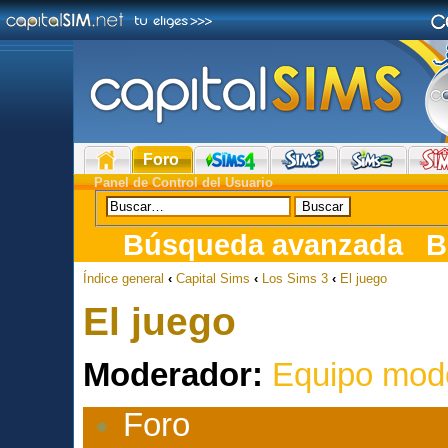
Foro
Panel de Control del Usuario
Búsqueda avanzada
B
Índice general
‹
Capital Sims
‹
Los Sims 3
‹
El juego
El juego
Moderador:
Equipo mod
Foro