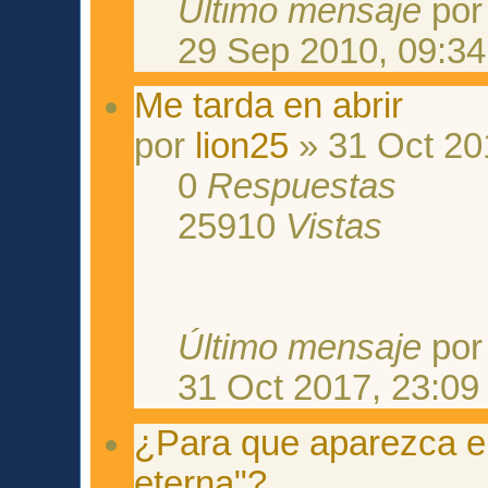
Último mensaje
po
29 Sep 2010, 09:34
Me tarda en abrir
por
lion25
» 31 Oct 20
0
Respuestas
25910
Vistas
Último mensaje
po
31 Oct 2017, 23:09
¿Para que aparezca el
eterna"?