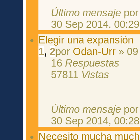
Último mensaje
po
30 Sep 2014, 00:29
Elegir una expansión
1
,
2
por
Odan-Urr
» 09 
16
Respuestas
57811
Vistas
Último mensaje
po
30 Sep 2014, 00:28
Necesito mucha much