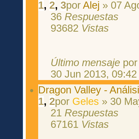
1
,
2
,
3
por
Alej
» 07 Ag
36
Respuestas
93682
Vistas
Último mensaje
po
30 Jun 2013, 09:42
Dragon Valley - Anális
1
,
2
por
Geles
» 30 Ma
21
Respuestas
67161
Vistas