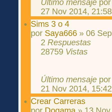
Último mensaje
po
27 Nov 2014, 21:58
Sims 3 o 4
por
Saya666
» 06 Sep
2
Respuestas
28759
Vistas
Último mensaje
po
21 Nov 2014, 15:42
Crear Carreras
por
Dogama
» 13 Nov 