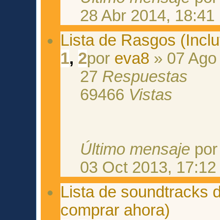
28 Abr 2014, 18:41
Lista de Rasgos (Inclu
1
,
2
por
eva8
» 07 Ago 
27
Respuestas
69466
Vistas
Último mensaje
po
03 Oct 2013, 17:12
Lista de soundtracks 
comprar ahora)