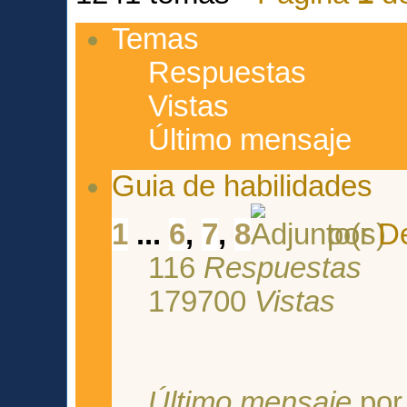
Temas
Respuestas
Vistas
Último mensaje
Guia de habilidades
1
...
6
,
7
,
8
por
De
116
Respuestas
179700
Vistas
Último mensaje
po