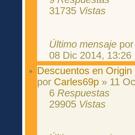
31735
Vistas
Último mensaje
po
08 Dic 2014, 13:26
Descuentos en Origin
por
Carles69p
» 11 Oc
6
Respuestas
29905
Vistas