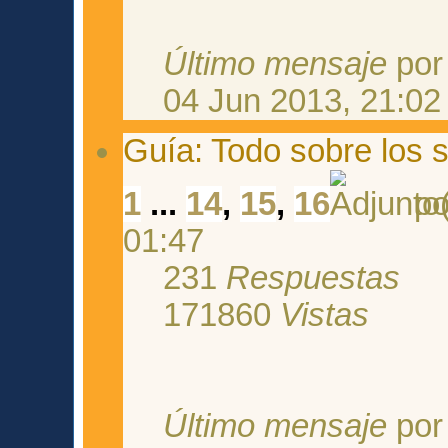
Último mensaje
po
04 Jun 2013, 21:02
Guía: Todo sobre los s
1
...
14
,
15
,
16
p
01:47
231
Respuestas
171860
Vistas
Último mensaje
po