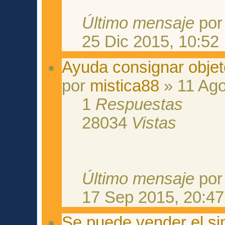
Último mensaje
po
25 Dic 2015, 10:52
Ayuda consignar objet
por
mistica88
» 11 Ago
1
Respuestas
28034
Vistas
Último mensaje
po
17 Sep 2015, 20:47
Se puede vender el si