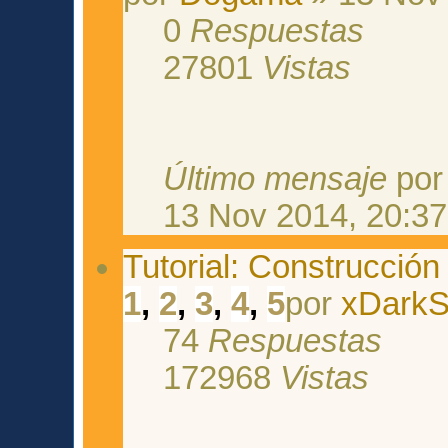
0
Respuestas
27801
Vistas
Último mensaje
po
13 Nov 2014, 20:37
Tutorial: Construcció
1
,
2
,
3
,
4
,
5
por
xDark
74
Respuestas
172968
Vistas