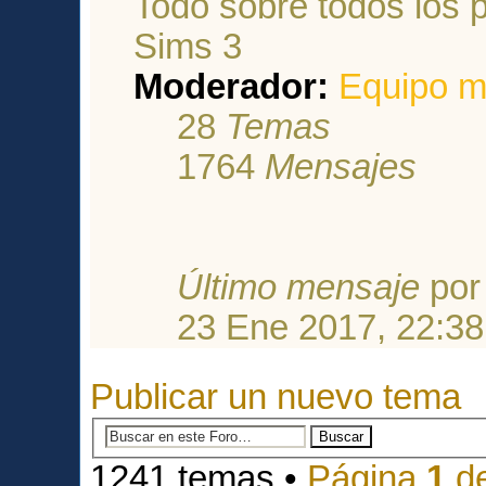
Todo sobre todos los 
Sims 3
Moderador:
Equipo m
28
Temas
1764
Mensajes
Último mensaje
po
23 Ene 2017, 22:38
Publicar un nuevo tema
1241 temas •
Página
1
d