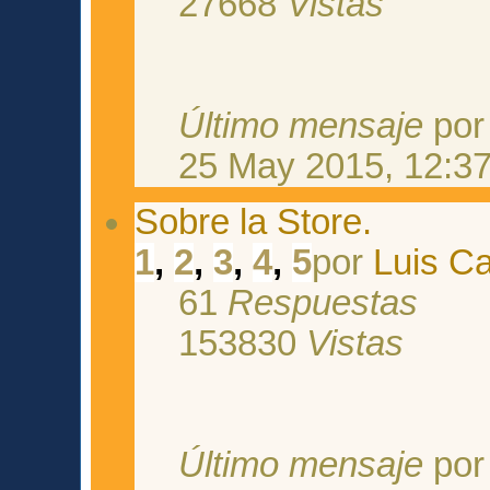
27668
Vistas
Último mensaje
po
25 May 2015, 12:3
Sobre la Store.
1
,
2
,
3
,
4
,
5
por
Luis Ca
61
Respuestas
153830
Vistas
Último mensaje
po