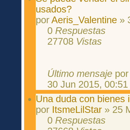
usados?
por
Aeris_Valentine
» 
0
Respuestas
27708
Vistas
Último mensaje
po
30 Jun 2015, 00:51
Una duda con bienes 
por
ItsmeLilStar
» 25 
0
Respuestas