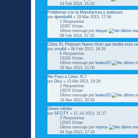
14 Feb 2014, 15:10
Problemas con la Manufactura y autbuses
por
djemilio84
» 19 Mar 2013, 17:56
1
Respuestas
10287
Vistas
Último mensaje
por
elruyer
09 Feb 2014, 07:33
Cities XL Platinum Nuevo título que tendrá esta v
por
vmu64
» 06 Feb 2013, 19:29
6
Respuestas
13160
Vistas
Último mensaje
por
leoleo20
18 Nov 2013, 21:00
Me Paso a Cities XL?
por
Dixo
» 13 Abr 2013, 19:28
2
Respuestas
13074
Vistas
Último mensaje
por
leoleo20
18 Nov 2013, 20:50
Dinero infinito
por
SFCITY
» 12 Jul 2013, 11:37
3
Respuestas
12543
Vistas
Último mensaje
por
marros
04 Sep 2013, 17:16