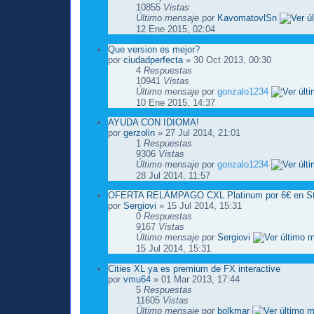
10855
Vistas
Último mensaje
por
KavomatovlSn
12 Ene 2015, 02:04
Que version es mejor?
por
ciudadperfecta
» 30 Oct 2013, 00:30
4
Respuestas
10941
Vistas
Último mensaje
por
gonzalo1234
10 Ene 2015, 14:37
AYUDA CON IDIOMA!
por
gerzolin
» 27 Jul 2014, 21:01
1
Respuestas
9306
Vistas
Último mensaje
por
gonzalo1234
28 Jul 2014, 11:57
OFERTA RELÁMPAGO CXL Platinum por 6€ en St
por
Sergiovi
» 15 Jul 2014, 15:31
0
Respuestas
9167
Vistas
Último mensaje
por
Sergiovi
15 Jul 2014, 15:31
Cities XL ya es premium de FX interactive
por
vmu64
» 01 Mar 2013, 17:44
5
Respuestas
11605
Vistas
Último mensaje
por
bolkmar