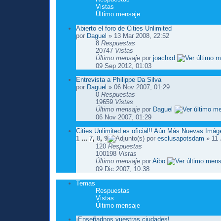
Vistas
Último mensaje
Abierto el foro de Cities Unlimited
por
Daguel
» 13 Mar 2008, 22:52
8
Respuestas
20747
Vistas
Último mensaje
por
joachxd
09 Sep 2012, 01:03
Entrevista a Philippe Da Silva
por
Daguel
» 06 Nov 2007, 01:29
0
Respuestas
19659
Vistas
Último mensaje
por
Daguel
06 Nov 2007, 01:29
Cities Unlimited es oficial!! Aún Más Nuevas Imá
1
...
7
,
8
,
9
por
esclusapotsdam
» 11 
120
Respuestas
100198
Vistas
Último mensaje
por
Aibo
09 Dic 2007, 10:38
Temas
Respuestas
Vistas
Último mensaje
¡Enseñadnos vuestras ciudades!