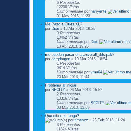
6
Respuestas
12206
Vistas
Último mensaje
por
harryente
01 May 2013, 11:23
Me Paso a Cities XL?
por
Dixo
» 13 Abr 2013, 19:28
0
Respuestas
10462
Vistas
Último mensaje
por
Dixo
13 Abr 2013, 19:28
me pueden pasar el archivo all_dds.pak?
por
dargdragon
» 19 Mar 2013, 18:54
1
Respuestas
9814
Vistas
Último mensaje
por
vmu64
20 Mar 2013, 11:44
Problema al iniciar
por
SFCITY
» 06 Mar 2013, 15:52
2
Respuestas
10316
Vistas
Último mensaje
por
SFCITY
08 Mar 2013, 13:59
Que cities xl tengo?
por
timesxz
» 25 Feb 2013, 11:24
3
Respuestas
11824
Vistas