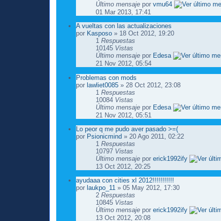
Último mensaje
por
vmu64
01 Mar 2013, 17:41
A vueltas con las actualizaciones
por
Kasposo
» 18 Oct 2012, 19:20
1
Respuestas
10145
Vistas
Último mensaje
por
Edesa
21 Nov 2012, 05:54
Problemas con mods
por
lawliet0085
» 28 Oct 2012, 23:08
1
Respuestas
10084
Vistas
Último mensaje
por
Edesa
21 Nov 2012, 05:51
Lo peor q me pudo aver pasado >=(
por
Psionicmind
» 20 Ago 2011, 02:22
1
Respuestas
10797
Vistas
Último mensaje
por
erick1992ify
13 Oct 2012, 20:25
ayudaaa con cities xl 2012!!!!!!!!!!!
por
laukpo_11
» 05 May 2012, 17:30
2
Respuestas
10845
Vistas
Último mensaje
por
erick1992ify
13 Oct 2012, 20:08