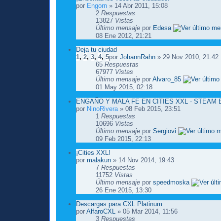
por
Engorn
» 14 Abr 2011, 15:08
2
Respuestas
13827
Vistas
Último mensaje
por
Edesa
08 Ene 2012, 21:21
Deja tu ciudad
1
,
2
,
3
,
4
,
5
por
JohannRahn
» 29 Nov 2010, 21:42
65
Respuestas
67977
Vistas
Último mensaje
por
Alvaro_85
01 May 2015, 02:18
ENGAÑO Y MALA FE EN CITIES XXL - STEAM
por
NinoRivera
» 08 Feb 2015, 23:51
1
Respuestas
10696
Vistas
Último mensaje
por
Sergiovi
09 Feb 2015, 22:13
¡Cities XXL!
por
malakun
» 14 Nov 2014, 19:43
7
Respuestas
11752
Vistas
Último mensaje
por
speedmoska
26 Ene 2015, 13:30
Descargas para CXL Platinum
por
AlfaroCXL
» 05 Mar 2014, 11:56
3
Respuestas