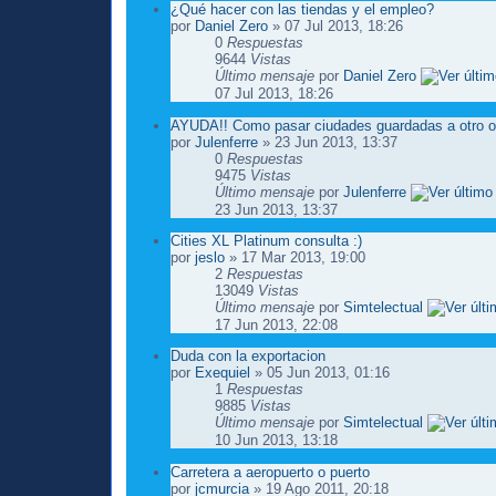
¿Qué hacer con las tiendas y el empleo?
por
Daniel Zero
» 07 Jul 2013, 18:26
0
Respuestas
9644
Vistas
Último mensaje
por
Daniel Zero
07 Jul 2013, 18:26
AYUDA!! Como pasar ciudades guardadas a otro o
por
Julenferre
» 23 Jun 2013, 13:37
0
Respuestas
9475
Vistas
Último mensaje
por
Julenferre
23 Jun 2013, 13:37
Cities XL Platinum consulta :)
por
jeslo
» 17 Mar 2013, 19:00
2
Respuestas
13049
Vistas
Último mensaje
por
Simtelectual
17 Jun 2013, 22:08
Duda con la exportacion
por
Exequiel
» 05 Jun 2013, 01:16
1
Respuestas
9885
Vistas
Último mensaje
por
Simtelectual
10 Jun 2013, 13:18
Carretera a aeropuerto o puerto
por
jcmurcia
» 19 Ago 2011, 20:18