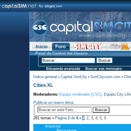
Inicio
Foro
Panel de Control del Usuario
Búsqueda avanzada
Buscar sus mensajes
Índice general
‹
Capital SimCity
‹
SimCitycoon.com
‹
Citi
Cities XL
Moderadores:
Equipo moderador [CSC]
,
Equipo City Life
Publicar un nuevo tema
281 temas •
Página
1
de
6
•
1
,
2
,
3
,
4
,
5
,
6
Anuncios
Respuestas