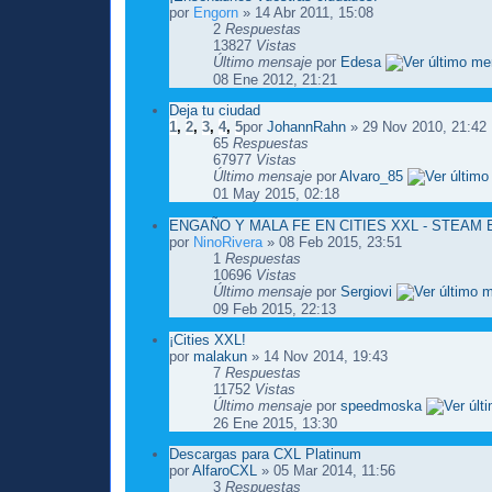
por
Engorn
» 14 Abr 2011, 15:08
2
Respuestas
13827
Vistas
Último mensaje
por
Edesa
08 Ene 2012, 21:21
Deja tu ciudad
1
,
2
,
3
,
4
,
5
por
JohannRahn
» 29 Nov 2010, 21:42
65
Respuestas
67977
Vistas
Último mensaje
por
Alvaro_85
01 May 2015, 02:18
ENGAÑO Y MALA FE EN CITIES XXL - STEAM
por
NinoRivera
» 08 Feb 2015, 23:51
1
Respuestas
10696
Vistas
Último mensaje
por
Sergiovi
09 Feb 2015, 22:13
¡Cities XXL!
por
malakun
» 14 Nov 2014, 19:43
7
Respuestas
11752
Vistas
Último mensaje
por
speedmoska
26 Ene 2015, 13:30
Descargas para CXL Platinum
por
AlfaroCXL
» 05 Mar 2014, 11:56
3
Respuestas