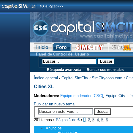
Inicio
Foro
Panel de Control del Usuario
Búsqueda avanzada
Buscar sus mensajes
Índice general
‹
Capital SimCity
‹
SimCitycoon.com
‹
Citi
Cities XL
Moderadores:
Equipo moderador [CSC]
,
Equipo City Life
Publicar un nuevo tema
281 temas •
Página
1
de
6
•
1
,
2
,
3
,
4
,
5
,
6
Anuncios
Respuestas