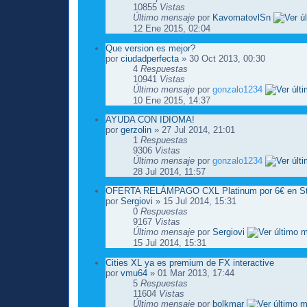
10855
Vistas
Último mensaje
por
KavomatovlSn
12 Ene 2015, 02:04
Que version es mejor?
por
ciudadperfecta
» 30 Oct 2013, 00:30
4
Respuestas
10941
Vistas
Último mensaje
por
gonzalo1234
10 Ene 2015, 14:37
AYUDA CON IDIOMA!
por
gerzolin
» 27 Jul 2014, 21:01
1
Respuestas
9306
Vistas
Último mensaje
por
gonzalo1234
28 Jul 2014, 11:57
OFERTA RELÁMPAGO CXL Platinum por 6€ en St
por
Sergiovi
» 15 Jul 2014, 15:31
0
Respuestas
9167
Vistas
Último mensaje
por
Sergiovi
15 Jul 2014, 15:31
Cities XL ya es premium de FX interactive
por
vmu64
» 01 Mar 2013, 17:44
5
Respuestas
11604
Vistas
Último mensaje
por
bolkmar