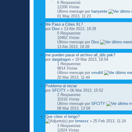
6
Respuestas
12206
Vistas
Último mensaje
por
harryente
01 May 2013, 11:23
Me Paso a Cities XL?
por
Dixo
» 13 Abr 2013, 19:28
0
Respuestas
10462
Vistas
Último mensaje
por
Dixo
13 Abr 2013, 19:28
me pueden pasar el archivo all_dds.pak?
por
dargdragon
» 19 Mar 2013, 18:54
1
Respuestas
9814
Vistas
Último mensaje
por
vmu64
20 Mar 2013, 11:44
Problema al iniciar
por
SFCITY
» 06 Mar 2013, 15:52
2
Respuestas
10316
Vistas
Último mensaje
por
SFCITY
08 Mar 2013, 13:59
Que cities xl tengo?
por
timesxz
» 25 Feb 2013, 11:24
3
Respuestas
11824
Vistas