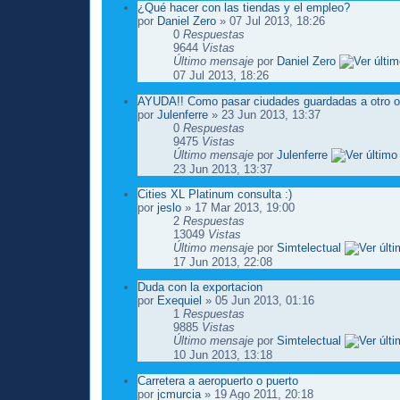
¿Qué hacer con las tiendas y el empleo?
por
Daniel Zero
» 07 Jul 2013, 18:26
0
Respuestas
9644
Vistas
Último mensaje
por
Daniel Zero
07 Jul 2013, 18:26
AYUDA!! Como pasar ciudades guardadas a otro o
por
Julenferre
» 23 Jun 2013, 13:37
0
Respuestas
9475
Vistas
Último mensaje
por
Julenferre
23 Jun 2013, 13:37
Cities XL Platinum consulta :)
por
jeslo
» 17 Mar 2013, 19:00
2
Respuestas
13049
Vistas
Último mensaje
por
Simtelectual
17 Jun 2013, 22:08
Duda con la exportacion
por
Exequiel
» 05 Jun 2013, 01:16
1
Respuestas
9885
Vistas
Último mensaje
por
Simtelectual
10 Jun 2013, 13:18
Carretera a aeropuerto o puerto
por
jcmurcia
» 19 Ago 2011, 20:18