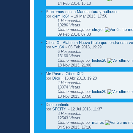
14 Feb 2014, 15:10
Problemas con la Manufactura y autbuses
por
djemilio84
» 19 Mar 2013, 17:56
1
Respuestas
10286
Vistas
Último mensaje
por
elruyer
09 Feb 2014, 07:33
Cities XL Platinum Nuevo título que tendrá esta v
por
vmu64
» 06 Feb 2013, 19:29
6
Respuestas
13160
Vistas
Último mensaje
por
leoleo20
18 Nov 2013, 21:00
Me Paso a Cities XL?
por
Dixo
» 13 Abr 2013, 19:28
2
Respuestas
13074
Vistas
Último mensaje
por
leoleo20
18 Nov 2013, 20:50
Dinero infinito
por
SFCITY
» 12 Jul 2013, 11:37
3
Respuestas
12543
Vistas
Último mensaje
por
marros
04 Sep 2013, 17:16