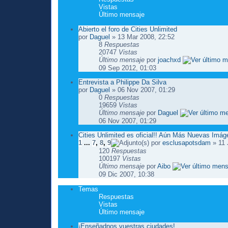
Vistas
Último mensaje
Abierto el foro de Cities Unlimited
por
Daguel
» 13 Mar 2008, 22:52
8
Respuestas
20747
Vistas
Último mensaje
por
joachxd
09 Sep 2012, 01:03
Entrevista a Philippe Da Silva
por
Daguel
» 06 Nov 2007, 01:29
0
Respuestas
19659
Vistas
Último mensaje
por
Daguel
06 Nov 2007, 01:29
Cities Unlimited es oficial!! Aún Más Nuevas Imá
1
...
7
,
8
,
9
por
esclusapotsdam
» 11 
120
Respuestas
100197
Vistas
Último mensaje
por
Aibo
09 Dic 2007, 10:38
Temas
Respuestas
Vistas
Último mensaje
¡Enseñadnos vuestras ciudades!