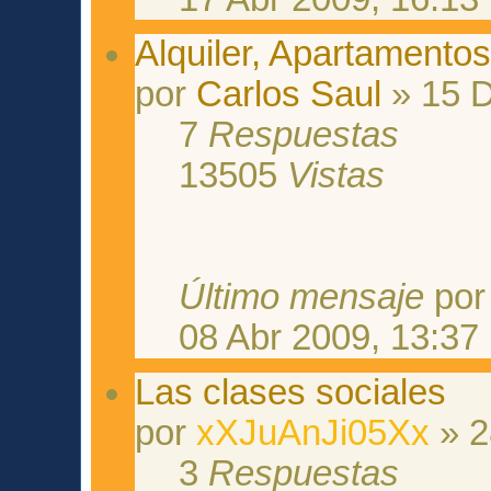
Alquiler, Apartamentos
por
Carlos Saul
» 15 D
7
Respuestas
13505
Vistas
Último mensaje
po
08 Abr 2009, 13:37
Las clases sociales
por
xXJuAnJi05Xx
» 2
3
Respuestas