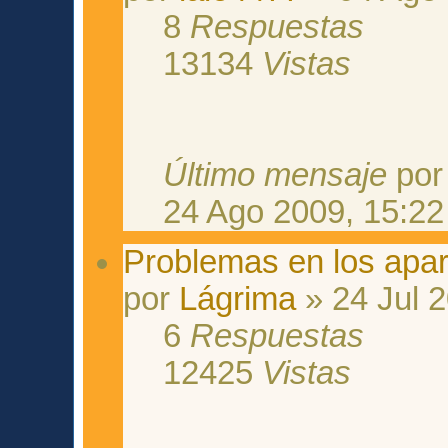
8
Respuestas
13134
Vistas
Último mensaje
po
24 Ago 2009, 15:22
Problemas en los apar
por
Lágrima
» 24 Jul 2
6
Respuestas
12425
Vistas