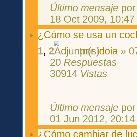
Último mensaje
po
18 Oct 2009, 10:47
¿Cómo se usa un coch
1
,
2
por
idoia
» 0
20
Respuestas
30914
Vistas
Último mensaje
po
01 Jun 2012, 20:14
¿Cómo cambiar de luga