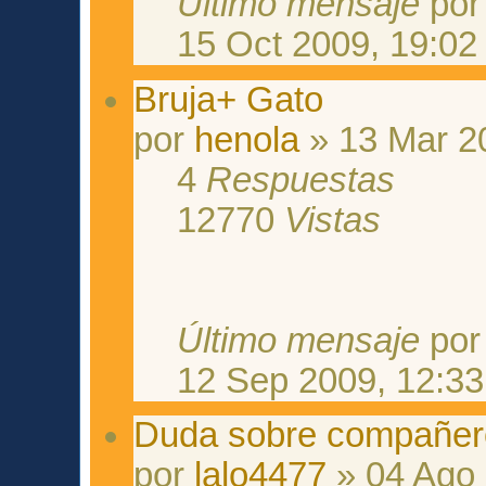
Último mensaje
po
15 Oct 2009, 19:02
Bruja+ Gato
por
henola
» 13 Mar 2
4
Respuestas
12770
Vistas
Último mensaje
po
12 Sep 2009, 12:33
Duda sobre compañer
por
lalo4477
» 04 Ago 