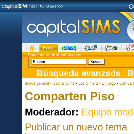
Foro
Panel de Control del Usuario
Búsqueda avanzada
B
Índice general
‹
Capital Sims
‹
Los Sims 2
‹
El juego
‹
Compart
Comparten Piso
Moderador:
Equipo mod
Publicar un nuevo tema