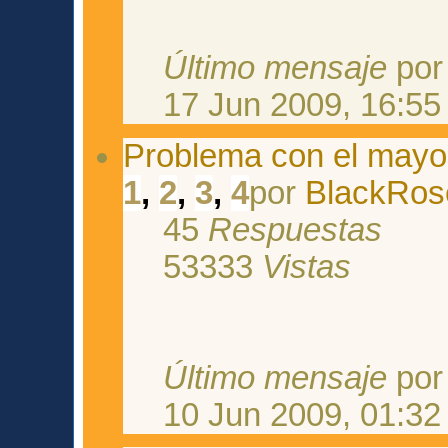
Último mensaje
po
17 Jun 2009, 16:55
Problema con el may
1
,
2
,
3
,
4
por
BlackRos
45
Respuestas
53333
Vistas
Último mensaje
po
10 Jun 2009, 01:32