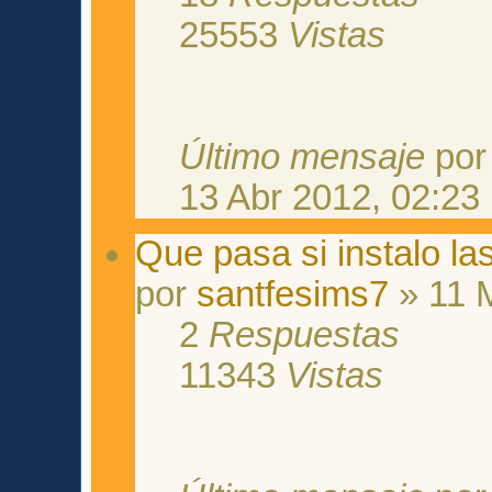
25553
Vistas
Último mensaje
po
13 Abr 2012, 02:23
Que pasa si instalo l
por
santfesims7
» 11 
2
Respuestas
11343
Vistas