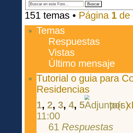
151 temas •
Página
1
de
Temas
Respuestas
Vistas
Último mensaje
Tutorial o guia para C
Residencias
1
,
2
,
3
,
4
,
5
por
x
11:00
61
Respuestas