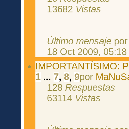
13682
Vistas
Último mensaje
po
18 Oct 2009, 05:18
IMPORTANTÍSIMO: Pa
1
...
7
,
8
,
9
por
MaNuS
128
Respuestas
63114
Vistas