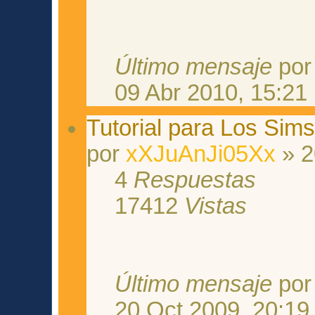
Último mensaje
po
09 Abr 2010, 15:21
Tutorial para Los Sim
por
xXJuAnJi05Xx
» 2
4
Respuestas
17412
Vistas
Último mensaje
po
20 Oct 2009, 20:19