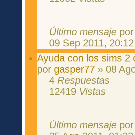
Último mensaje
po
09 Sep 2011, 20:12
Ayuda con los sims 2 
por
gasper77
» 08 Ago
4
Respuestas
12419
Vistas
Último mensaje
po