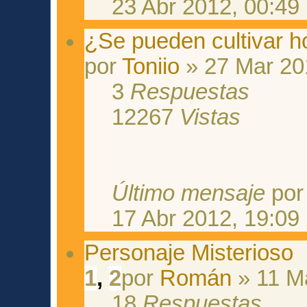
23 Abr 2012, 00:49
¿Se pueden cultivar ho
por
Toniio
» 27 Mar 20
3
Respuestas
12267
Vistas
Último mensaje
po
17 Abr 2012, 19:09
Personaje Misterioso
1
,
2
por
Román
» 11 M
18
Respuestas