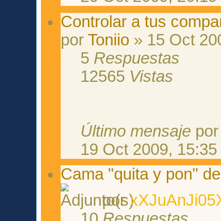
Controlar a tus compa
por
Toniio
» 15 Oct 20
5
Respuestas
12565
Vistas
Último mensaje
po
19 Oct 2009, 15:35
Cama "quita y pon" de
por
xXJuAnJi05
10
Respuestas