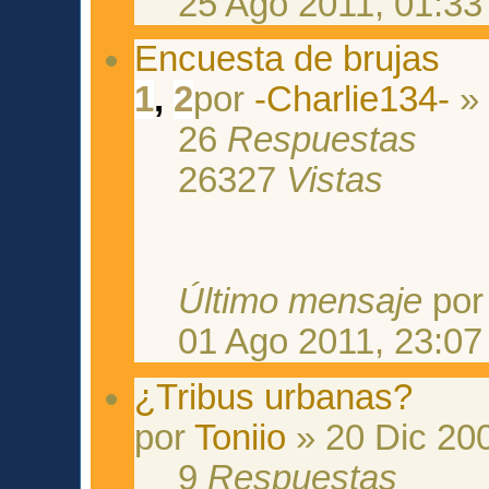
25 Ago 2011, 01:33
Encuesta de brujas
1
,
2
por
-Charlie134-
» 
26
Respuestas
26327
Vistas
Último mensaje
po
01 Ago 2011, 23:07
¿Tribus urbanas?
por
Toniio
» 20 Dic 200
9
Respuestas