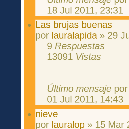
18 Jul 2011, 23:31
Las brujas buenas
por
lauralapida
» 29 Ju
9
Respuestas
13091
Vistas
Último mensaje
po
01 Jul 2011, 14:43
nieve
por
lauralop
» 15 Mar 