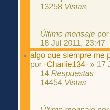
13258
Vistas
Último mensaje
po
18 Jul 2011, 23:47
algo que siempre me p
por
-Charlie134-
» 17 
14
Respuestas
14454
Vistas
Último mensaje
po