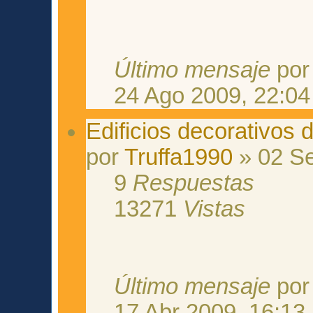
Último mensaje
po
24 Ago 2009, 22:04
Edificios decorativos 
por
Truffa1990
» 02 Se
9
Respuestas
13271
Vistas
Último mensaje
po
17 Abr 2009, 16:13