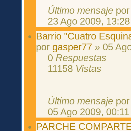
Último mensaje
po
23 Ago 2009, 13:28
Barrio "Cuatro Esquin
por
gasper77
» 05 Ago
0
Respuestas
11158
Vistas
Último mensaje
po
05 Ago 2009, 00:11
PARCHE COMPARTE