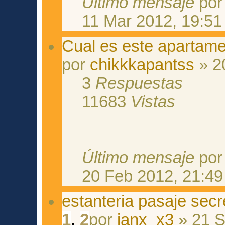
Último mensaje
po
11 Mar 2012, 19:51
Cual es este apartam
por
chikkkapantss
» 2
3
Respuestas
11683
Vistas
Último mensaje
po
20 Feb 2012, 21:49
estanteria pasaje secr
1
,
2
por
ianx_x3
» 21 S