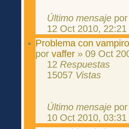
Último mensaje
po
12 Oct 2010, 22:21
Problema con vampiro
por
vaffer
» 09 Oct 20
12
Respuestas
15057
Vistas
Último mensaje
po
10 Oct 2010, 03:31