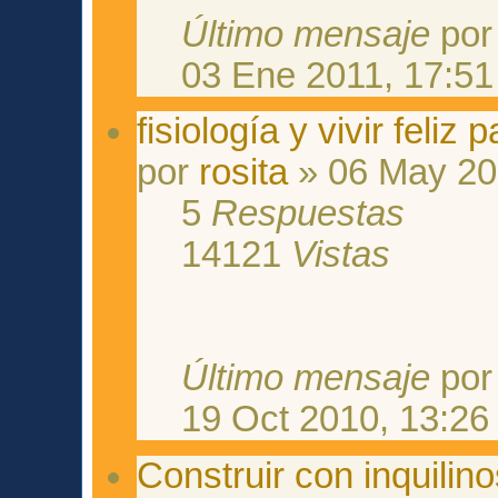
Último mensaje
po
03 Ene 2011, 17:51
fisiología y vivir feliz 
por
rosita
» 06 May 20
5
Respuestas
14121
Vistas
Último mensaje
po
19 Oct 2010, 13:26
Construir con inquilin