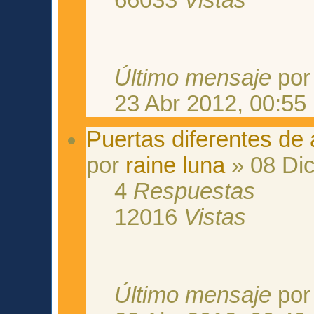
66033
Vistas
Último mensaje
po
23 Abr 2012, 00:55
Puertas diferentes de
por
raine luna
» 08 Dic
4
Respuestas
12016
Vistas
Último mensaje
po