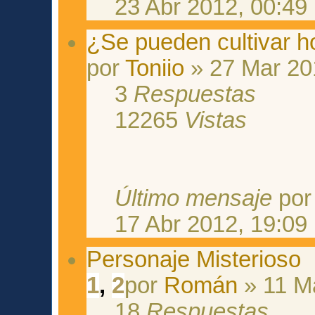
23 Abr 2012, 00:49
¿Se pueden cultivar ho
por
Toniio
» 27 Mar 20
3
Respuestas
12265
Vistas
Último mensaje
po
17 Abr 2012, 19:09
Personaje Misterioso
1
,
2
por
Román
» 11 M
18
Respuestas