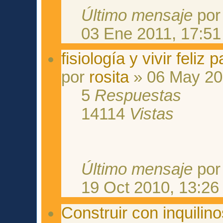
Último mensaje
po
03 Ene 2011, 17:51
fisiología y vivir feliz 
por
rosita
» 06 May 20
5
Respuestas
14114
Vistas
Último mensaje
po
19 Oct 2010, 13:26
Construir con inquilin