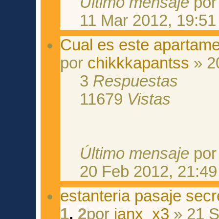
Último mensaje
po
11 Mar 2012, 19:51
Cual es este apartam
por
chikkkapantss
» 2
3
Respuestas
11679
Vistas
Último mensaje
po
20 Feb 2012, 21:49
estanteria pasaje secr
1
,
2
por
ianx_x3
» 21 S