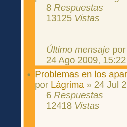
8
Respuestas
13125
Vistas
Último mensaje
po
24 Ago 2009, 15:22
Problemas en los apar
por
Lágrima
» 24 Jul 2
6
Respuestas
12418
Vistas