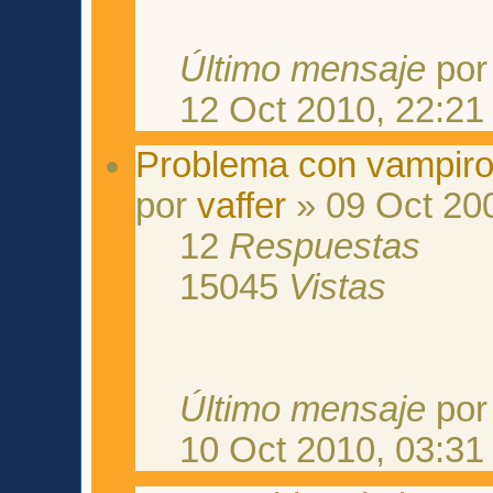
Último mensaje
po
12 Oct 2010, 22:21
Problema con vampiro
por
vaffer
» 09 Oct 20
12
Respuestas
15045
Vistas
Último mensaje
po
10 Oct 2010, 03:31