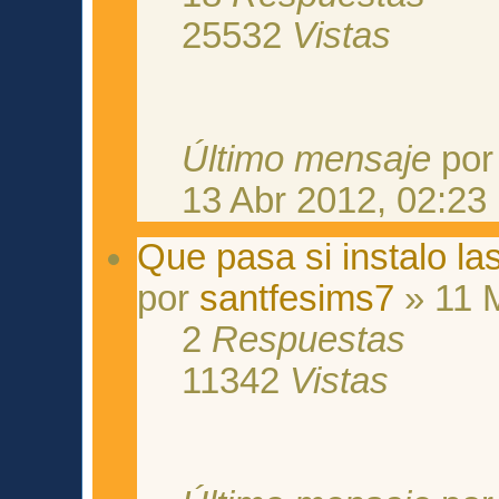
25532
Vistas
Último mensaje
po
13 Abr 2012, 02:23
Que pasa si instalo l
por
santfesims7
» 11 
2
Respuestas
11342
Vistas