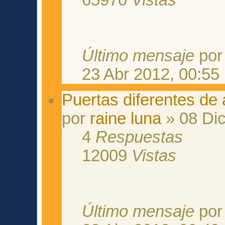
65970
Vistas
Último mensaje
po
23 Abr 2012, 00:55
Puertas diferentes de
por
raine luna
» 08 Dic
4
Respuestas
12009
Vistas
Último mensaje
po