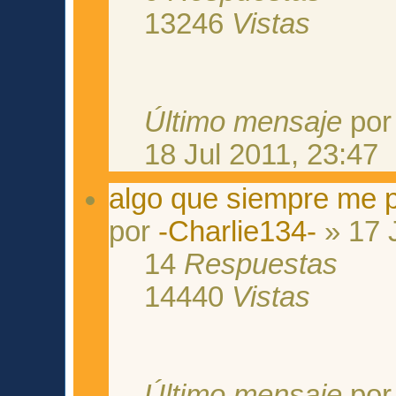
13246
Vistas
Último mensaje
po
18 Jul 2011, 23:47
algo que siempre me p
por
-Charlie134-
» 17 
14
Respuestas
14440
Vistas
Último mensaje
po