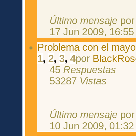
Último mensaje
po
17 Jun 2009, 16:55
Problema con el may
1
,
2
,
3
,
4
por
BlackRos
45
Respuestas
53287
Vistas
Último mensaje
po
10 Jun 2009, 01:32