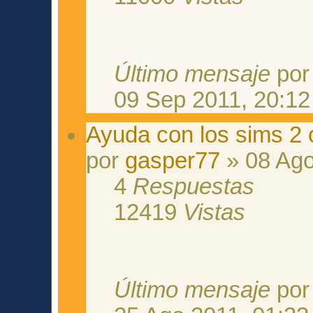
Último mensaje
po
09 Sep 2011, 20:12
Ayuda con los sims 2 
por
gasper77
» 08 Ago
4
Respuestas
12419
Vistas
Último mensaje
po