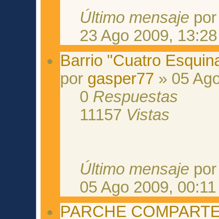
Último mensaje
po
23 Ago 2009, 13:28
Barrio "Cuatro Esquin
por
gasper77
» 05 Ago
0
Respuestas
11157
Vistas
Último mensaje
po
05 Ago 2009, 00:11
PARCHE COMPARTE