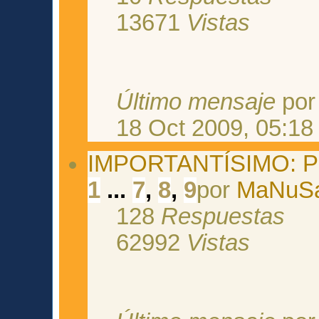
13671
Vistas
Último mensaje
po
18 Oct 2009, 05:18
IMPORTANTÍSIMO: Pa
1
...
7
,
8
,
9
por
MaNuS
128
Respuestas
62992
Vistas