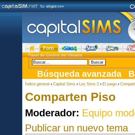
Foro
Panel de Control del Usuario
Búsqueda avanzada
B
Índice general
‹
Capital Sims
‹
Los Sims 2
‹
El juego
‹
Compart
Comparten Piso
Moderador:
Equipo mod
Publicar un nuevo tema