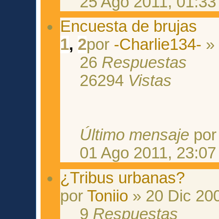
25 Ago 2011, 01:33
Encuesta de brujas
1
,
2
por
-Charlie134-
» 
26
Respuestas
26294
Vistas
Último mensaje
po
01 Ago 2011, 23:07
¿Tribus urbanas?
por
Toniio
» 20 Dic 200
9
Respuestas