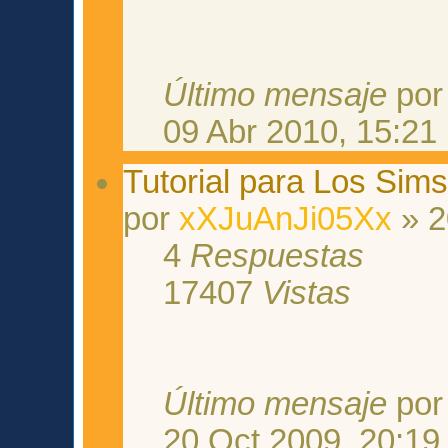
Último mensaje
po
09 Abr 2010, 15:21
Tutorial para Los Sim
por
xXJuAnJi05Xx
» 2
4
Respuestas
17407
Vistas
Último mensaje
po
20 Oct 2009, 20:19