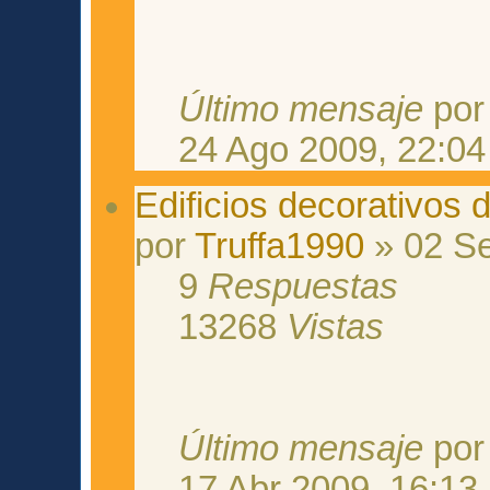
Último mensaje
po
24 Ago 2009, 22:04
Edificios decorativos 
por
Truffa1990
» 02 Se
9
Respuestas
13268
Vistas
Último mensaje
po
17 Abr 2009, 16:13