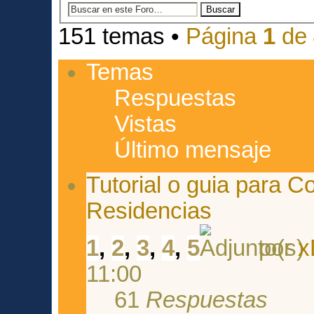
151 temas •
Página
1
de
Temas
Respuestas
Vistas
Último mensaje
Tutorial o guia para C
Residencias
1
,
2
,
3
,
4
,
5
por
x
11:00
61
Respuestas