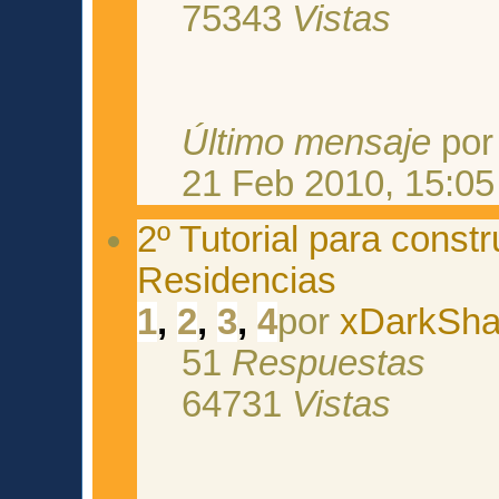
75343
Vistas
Último mensaje
po
21 Feb 2010, 15:05
2º Tutorial para const
Residencias
1
,
2
,
3
,
4
por
xDarkSh
51
Respuestas
64731
Vistas