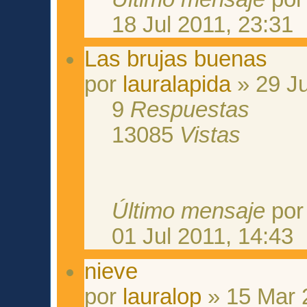
18 Jul 2011, 23:31
Las brujas buenas
por
lauralapida
» 29 Ju
9
Respuestas
13085
Vistas
Último mensaje
po
01 Jul 2011, 14:43
nieve
por
lauralop
» 15 Mar 