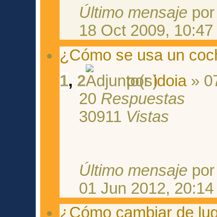
Último mensaje
po
18 Oct 2009, 10:47
¿Cómo se usa un coch
1
,
2
por
idoia
» 0
20
Respuestas
30911
Vistas
Último mensaje
po
01 Jun 2012, 20:14
¿Cómo cambiar de luga