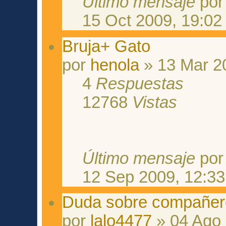
Último mensaje
po
15 Oct 2009, 19:02
Bruja+ Gato
por
henola
» 13 Mar 2
4
Respuestas
12768
Vistas
Último mensaje
po
12 Sep 2009, 12:33
Duda sobre compañer
por
lalo4477
» 04 Ago 