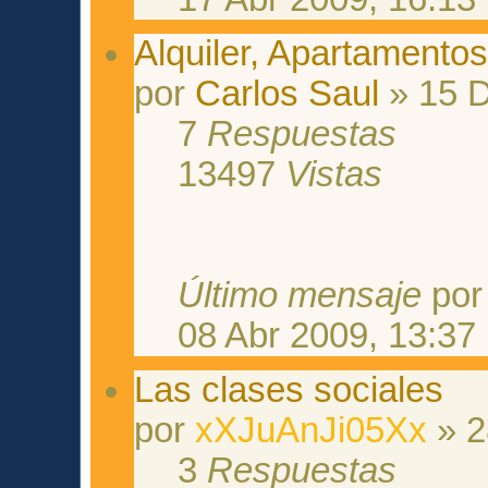
Alquiler, Apartamentos
por
Carlos Saul
» 15 D
7
Respuestas
13497
Vistas
Último mensaje
po
08 Abr 2009, 13:37
Las clases sociales
por
xXJuAnJi05Xx
» 2
3
Respuestas