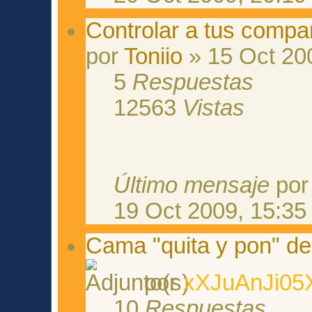
Controlar a tus compa
por
Toniio
» 15 Oct 20
5
Respuestas
12563
Vistas
Último mensaje
po
19 Oct 2009, 15:35
Cama "quita y pon" de
por
xXJuAnJi05
10
Respuestas