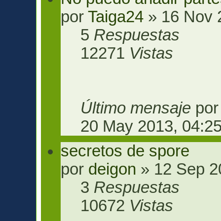
por
Taiga24
» 16 Nov 
5
Respuestas
12271
Vistas
Último mensaje
po
20 May 2013, 04:2
secretos de spore
por
deigon
» 12 Sep 2
3
Respuestas
10672
Vistas