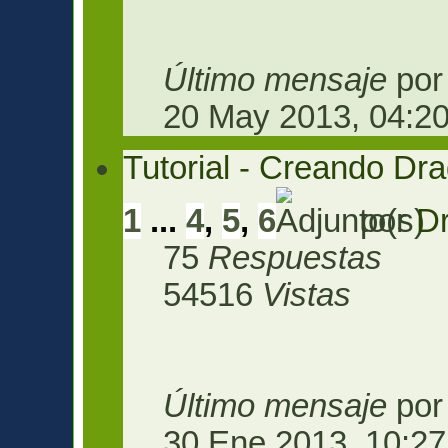
Último mensaje
po
20 May 2013, 04:2
Tutorial - Creando Dr
1
...
4
,
5
,
6
por
D
75
Respuestas
54516
Vistas
Último mensaje
po
30 Ene 2013, 10:27