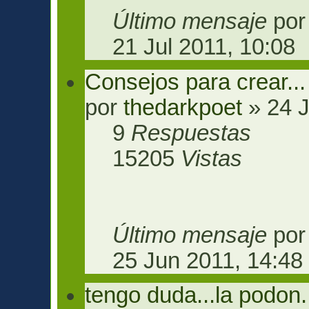
Último mensaje
po
21 Jul 2011, 10:08
Consejos para crear...
por
thedarkpoet
» 24 J
9
Respuestas
15205
Vistas
Último mensaje
po
25 Jun 2011, 14:48
tengo duda...la podon.