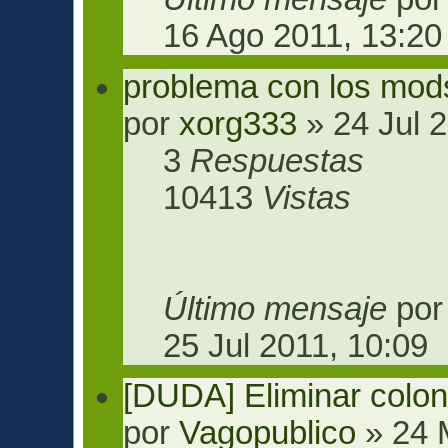
16 Ago 2011, 13:20
problema con los mod
por
xorg333
» 24 Jul 2
3
Respuestas
10413
Vistas
Último mensaje
po
25 Jul 2011, 10:09
[DUDA] Eliminar colon
por
Vagopublico
» 24 