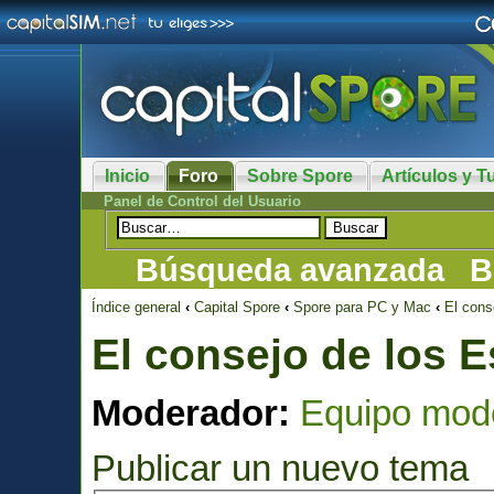
Inicio
Foro
Sobre Spore
Artículos y Tu
Panel de Control del Usuario
Búsqueda avanzada
B
Índice general
‹
Capital Spore
‹
Spore para PC y Mac
‹
El cons
El consejo de los 
Moderador:
Equipo mod
Publicar un nuevo tema