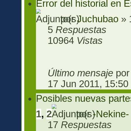
Error del historial en 
por
Juchubao
» 
5
Respuestas
10964
Vistas
Último mensaje
po
17 Jun 2011, 15:50
Posibles nuevas parte
1
,
2
por
-Nekine-
17
Respuestas