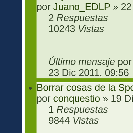
por
Juano_EDLP
» 22
2
Respuestas
10243
Vistas
Último mensaje
po
23 Dic 2011, 09:56
Borrar cosas de la Sp
por
conquestio
» 19 Di
1
Respuestas
9844
Vistas