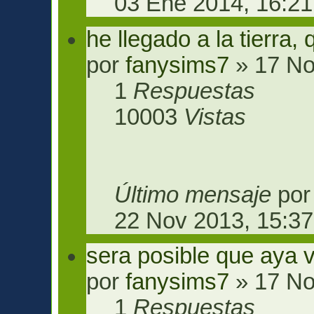
03 Ene 2014, 16:21
he llegado a la tierra
por
fanysims7
» 17 No
1
Respuestas
10003
Vistas
Último mensaje
po
22 Nov 2013, 15:37
sera posible que aya 
por
fanysims7
» 17 No
1
Respuestas