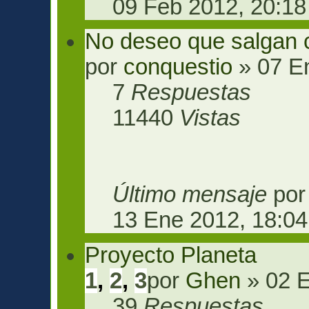
09 Feb 2012, 20:18
No deseo que salgan c
por
conquestio
» 07 E
7
Respuestas
11440
Vistas
Último mensaje
po
13 Ene 2012, 18:04
Proyecto Planeta
1
,
2
,
3
por
Ghen
» 02 E
39
Respuestas