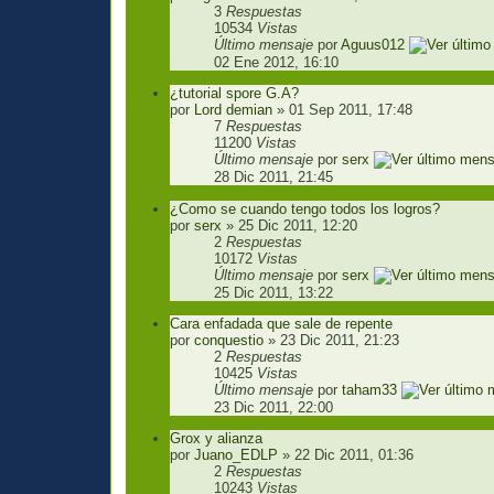
3
Respuestas
10534
Vistas
Último mensaje
por
Aguus012
02 Ene 2012, 16:10
¿tutorial spore G.A?
por
Lord demian
» 01 Sep 2011, 17:48
7
Respuestas
11200
Vistas
Último mensaje
por
serx
28 Dic 2011, 21:45
¿Como se cuando tengo todos los logros?
por
serx
» 25 Dic 2011, 12:20
2
Respuestas
10172
Vistas
Último mensaje
por
serx
25 Dic 2011, 13:22
Cara enfadada que sale de repente
por
conquestio
» 23 Dic 2011, 21:23
2
Respuestas
10425
Vistas
Último mensaje
por
taham33
23 Dic 2011, 22:00
Grox y alianza
por
Juano_EDLP
» 22 Dic 2011, 01:36
2
Respuestas
10243
Vistas