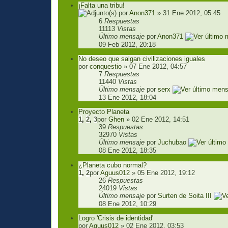
¡Falta una tribu!
por
Anon371
» 31 Ene 2012, 05:45
6
Respuestas
11113
Vistas
Último mensaje
por
Anon371
09 Feb 2012, 20:18
No deseo que salgan civilizaciones iguales
por
conquestio
» 07 Ene 2012, 04:57
7
Respuestas
11440
Vistas
Último mensaje
por
serx
13 Ene 2012, 18:04
Proyecto Planeta
1
,
2
,
3
por
Ghen
» 02 Ene 2012, 14:51
39
Respuestas
32970
Vistas
Último mensaje
por
Juchubao
08 Ene 2012, 18:35
¿Planeta cubo normal?
1
,
2
por
Aguus012
» 05 Ene 2012, 19:12
26
Respuestas
24019
Vistas
Último mensaje
por
Surten de Soita III
08 Ene 2012, 10:29
Logro 'Crisis de identidad'
por
Aguus012
» 02 Ene 2012, 03:53