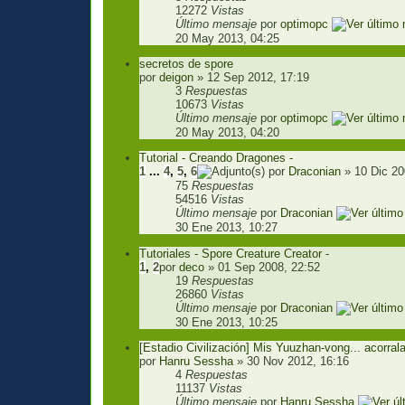
12272
Vistas
Último mensaje
por
optimopc
20 May 2013, 04:25
secretos de spore
por
deigon
» 12 Sep 2012, 17:19
3
Respuestas
10673
Vistas
Último mensaje
por
optimopc
20 May 2013, 04:20
Tutorial - Creando Dragones -
1
...
4
,
5
,
6
por
Draconian
» 10 Dic 20
75
Respuestas
54516
Vistas
Último mensaje
por
Draconian
30 Ene 2013, 10:27
Tutoriales - Spore Creature Creator -
1
,
2
por
deco
» 01 Sep 2008, 22:52
19
Respuestas
26860
Vistas
Último mensaje
por
Draconian
30 Ene 2013, 10:25
[Estadio Civilización] Mis Yuuzhan-vong... acorral
por
Hanru Sessha
» 30 Nov 2012, 16:16
4
Respuestas
11137
Vistas
Último mensaje
por
Hanru Sessha