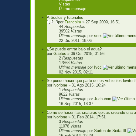
Vistas
Último mensaje
Artículos y tutoriales
1
,
2
,
3
por
Francolm
» 27 Sep 2009, 16:51
44
Respuestas
39502
Vistas
Último mensaje
por
serx
22 Dic 2011, 18:06
¿Se puede entrar bajo el agua?
por
Gabtos
» 06 Oct 2015, 01:56
2
Respuestas
17868
Vistas
Último mensaje
por
Ivcc
02 Nov 2015, 02:11
Se puede hacer que parte de los vehiculos leviten
por
ivorione
» 31 Ago 2015, 16:24
1
Respuestas
9622
Vistas
Último mensaje
por
Juchubao
16 Sep 2015, 18:37
Como se hacen las criaturas epicas creando una 
por
ivorione
» 01 Feb 2014, 17:51
3
Respuestas
11078
Vistas
Último mensaje
por
Surten de Soita III
16 Feb 2014, 13:28