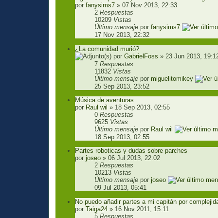
por
fanysims7
» 07 Nov 2013, 22:33
2
Respuestas
10209
Vistas
Último mensaje
por
fanysims7
17 Nov 2013, 22:32
¿La comunidad murió?
por
GabrielFoss
» 23 Jun 2013, 19:1
7
Respuestas
11832
Vistas
Último mensaje
por
miguelitomikey
25 Sep 2013, 23:52
Música de aventuras
por
Raul wil
» 18 Sep 2013, 02:55
0
Respuestas
9625
Vistas
Último mensaje
por
Raul wil
18 Sep 2013, 02:55
Partes roboticas y dudas sobre parches
por
joseo
» 06 Jul 2013, 22:02
2
Respuestas
10213
Vistas
Último mensaje
por
joseo
09 Jul 2013, 05:41
No puedo añadir partes a mi capitán por complejid
por
Taiga24
» 16 Nov 2011, 15:11
5
Respuestas