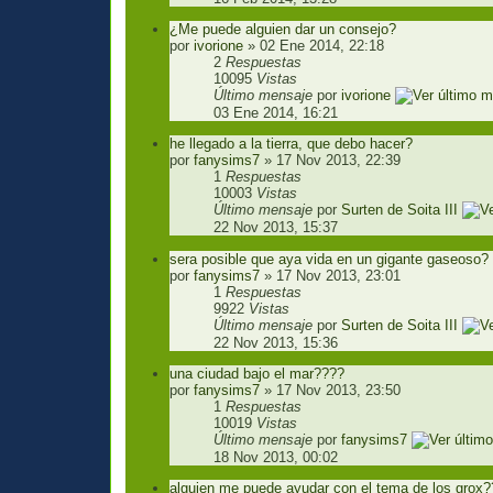
¿Me puede alguien dar un consejo?
por
ivorione
» 02 Ene 2014, 22:18
2
Respuestas
10095
Vistas
Último mensaje
por
ivorione
03 Ene 2014, 16:21
he llegado a la tierra, que debo hacer?
por
fanysims7
» 17 Nov 2013, 22:39
1
Respuestas
10003
Vistas
Último mensaje
por
Surten de Soita III
22 Nov 2013, 15:37
sera posible que aya vida en un gigante gaseoso?
por
fanysims7
» 17 Nov 2013, 23:01
1
Respuestas
9922
Vistas
Último mensaje
por
Surten de Soita III
22 Nov 2013, 15:36
una ciudad bajo el mar????
por
fanysims7
» 17 Nov 2013, 23:50
1
Respuestas
10019
Vistas
Último mensaje
por
fanysims7
18 Nov 2013, 00:02
alguien me puede ayudar con el tema de los grox?