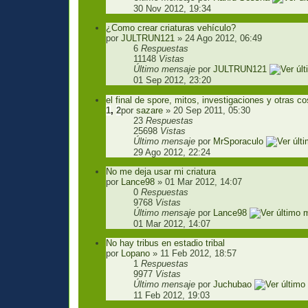
30 Nov 2012, 19:34
¿Como crear criaturas vehículo?
por
JULTRUN121
» 24 Ago 2012, 06:49
6
Respuestas
11148
Vistas
Último mensaje
por
JULTRUN121
01 Sep 2012, 23:20
el final de spore, mitos, investigaciones y otras 
1
,
2
por
sazare
» 20 Sep 2011, 05:30
23
Respuestas
25698
Vistas
Último mensaje
por
MrSporaculo
29 Ago 2012, 22:24
No me deja usar mi criatura
por
Lance98
» 01 Mar 2012, 14:07
0
Respuestas
9768
Vistas
Último mensaje
por
Lance98
01 Mar 2012, 14:07
No hay tribus en estadio tribal
por
Lopano
» 11 Feb 2012, 18:57
1
Respuestas
9977
Vistas
Último mensaje
por
Juchubao
11 Feb 2012, 19:03