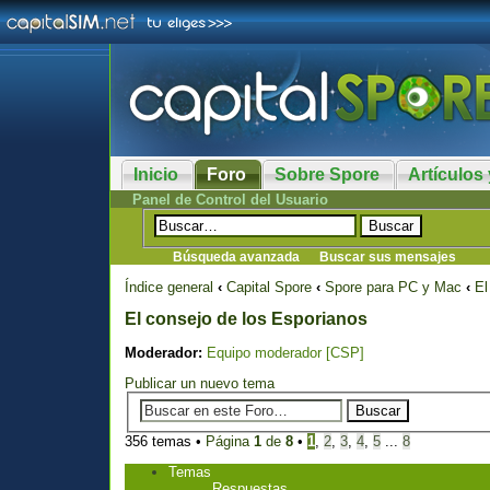
Inicio
Foro
Sobre Spore
Artículos 
Panel de Control del Usuario
Búsqueda avanzada
Buscar sus mensajes
Índice general
‹
Capital Spore
‹
Spore para PC y Mac
‹
El
El consejo de los Esporianos
Moderador:
Equipo moderador [CSP]
Publicar un nuevo tema
356 temas •
Página
1
de
8
•
1
,
2
,
3
,
4
,
5
...
8
Temas
Respuestas