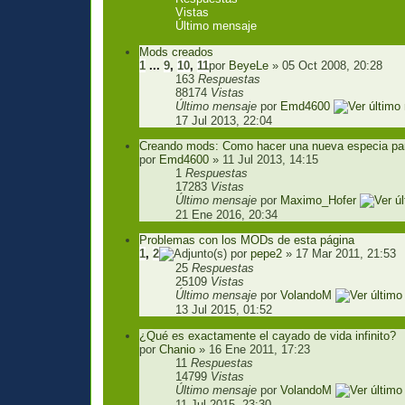
Vistas
Último mensaje
Mods creados
1
...
9
,
10
,
11
por
BeyeLe
» 05 Oct 2008, 20:28
163
Respuestas
88174
Vistas
Último mensaje
por
Emd4600
17 Jul 2013, 22:04
Creando mods: Como hacer una nueva especia para
por
Emd4600
» 11 Jul 2013, 14:15
1
Respuestas
17283
Vistas
Último mensaje
por
Maximo_Hofer
21 Ene 2016, 20:34
Problemas con los MODs de esta página
1
,
2
por
pepe2
» 17 Mar 2011, 21:53
25
Respuestas
25109
Vistas
Último mensaje
por
VolandoM
13 Jul 2015, 01:52
¿Qué es exactamente el cayado de vida infinito?
por
Chanio
» 16 Ene 2011, 17:23
11
Respuestas
14799
Vistas
Último mensaje
por
VolandoM
11 Jul 2015, 23:30