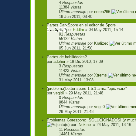
4
Respuestas
11384
Vistas
Último mensaje
por
nerea266
19 Jun 2011, 08:40
Partes DarkSpore en el editor de Spore
1
...
5
,
6
,
7
por
Eddlm
» 04 May 2011, 15:14
91
Respuestas
55132
Vistas
Último mensaje
por
Kralizec
05 Jun 2011, 21:56
Partes de habilidades?
por
adoher
» 19 Dic 2010, 17:39
3
Respuestas
11423
Vistas
Último mensaje
por
Xtrems
31 May 2011, 13:08
(problema)better spore 1.5.1 arma ''epic warz''
por
vegit0
» 29 May 2011, 21:48
0
Respuestas
9844
Vistas
Último mensaje
por
vegit0
29 May 2011, 21:48
Problemas Gorespore: ¡SOLUCIONADOS! (y much
por
-Nekine-
» 24 May 2011, 13:16
11
Respuestas
14461
Vistas