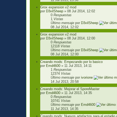
Grox expansion v2 mod
por
D3vilSheep
» 08 Jul 2014, 12:02
0
Respuestas
1
Vistas
Último mensaje
por
D3vilSheep
08 Jul 2014, 12:02
Grox expansion v2 mod
por
D3vilSheep
» 08 Jul 2014, 12:00
0
Respuestas
12118
Vistas
Último mensaje
por
D3vilSheep
08 Jul 2014, 12:00
Creando mods: Empezando por lo basico
por
Emd4600
» 11 Jul 2013, 14:11
1
Respuestas
12374
Vistas
Último mensaje
por
ivorione
14 Jul 2013, 20:58
Creando mods: Mejorar el SporeMaster
por
Emd4600
» 11 Jul 2013, 14:35
0
Respuestas
10741
Vistas
Último mensaje
por
Emd4600
11 Jul 2013, 14:35
Creando mods: Nuevos artefactos para el estadio 