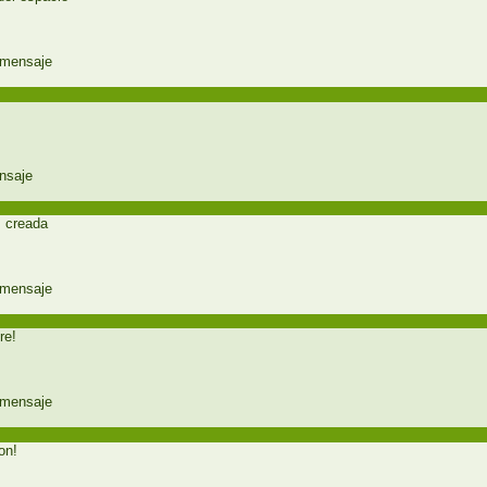
s creada
re!
on!