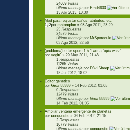
24609
Vistas
Último mensaje
por
Emd4600
13 Abr 2013, 18:30
Mod para reajustar daños, atributos, etc
1
,
2
por
rantamplan
» 03 Ago 2011, 23:29
25
Respuestas
24579
Vistas
Último mensaje
por
MrSporaculo
03 Ago 2012, 22:56
(problema)better spore 1.5.1 arma ''epic warz''
por
vegit0
» 29 May 2011, 21:48
1
Respuestas
11265
Vistas
Último mensaje
por
D3vilSheep
18 Jul 2012, 18:02
Editor genetico
por
Grox 88999
» 14 Feb 2012, 01:05
0
Respuestas
12479
Vistas
Último mensaje
por
Grox 88999
14 Feb 2012, 01:05
Ampliar ventana emergente de planetas
por
conquestio
» 04 Feb 2012, 21:15
2
Respuestas
10779
Vistas
Último mensaje
por
conquestio