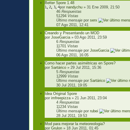
Better Spore 1.48
1
,
2
,
3
,
4
por
nandychu
» 31 Ene 2009, 21:50
46
Respuestas
51294
Vistas
Último mensaje
por
serx
07 Ago 2011, 12:41
Creando y Presentando un MOD
por
JoseGarcia
» 03 Ago 2011, 23:59
6
Respuestas
11701
Vistas
Último mensaje
por
JoseGarcia
06 Ago 2011, 16:05
Como hacer partes asimétricas en Spore?
por
Sartárico
» 29 Jul 2011, 15:36
5
Respuestas
12999
Vistas
Último mensaje
por
Sartárico
30 Jul 2011, 19:05
Idea Original Spore
por
imfreepizza
» 21 Jun 2011, 23:04
4
Respuestas
11234
Vistas
Último mensaje
por
rubei
28 Jul 2011, 19:53
Mod para mejorar la meteoreologia?
por
Grulon
» 18 Jun 2011, 01:45