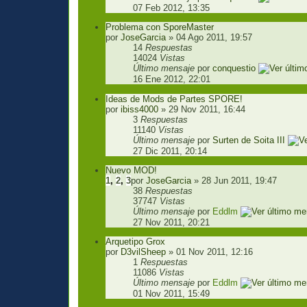
07 Feb 2012, 13:35
Problema con SporeMaster
por
JoseGarcia
» 04 Ago 2011, 19:57
14
Respuestas
14024
Vistas
Último mensaje
por
conquestio
16 Ene 2012, 22:01
Ideas de Mods de Partes SPORE!
por
ibiss4000
» 29 Nov 2011, 16:44
3
Respuestas
11140
Vistas
Último mensaje
por
Surten de Soita III
27 Dic 2011, 20:14
Nuevo MOD!
1
,
2
,
3
por
JoseGarcia
» 28 Jun 2011, 19:47
38
Respuestas
37747
Vistas
Último mensaje
por
Eddlm
27 Nov 2011, 20:21
Arquetipo Grox
por
D3vilSheep
» 01 Nov 2011, 12:16
1
Respuestas
11086
Vistas
Último mensaje
por
Eddlm
01 Nov 2011, 15:49