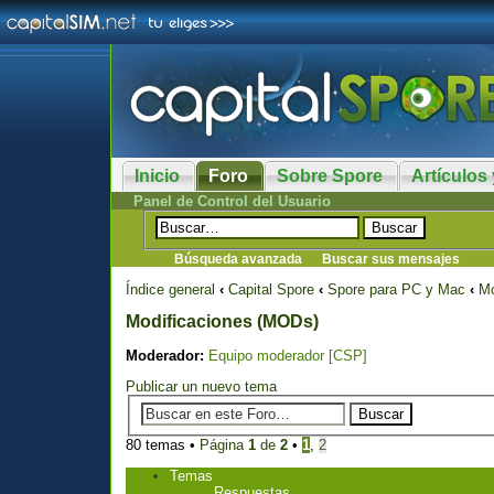
Inicio
Foro
Sobre Spore
Artículos 
Panel de Control del Usuario
Búsqueda avanzada
Buscar sus mensajes
Índice general
‹
Capital Spore
‹
Spore para PC y Mac
‹
Mo
Modificaciones (MODs)
Moderador:
Equipo moderador [CSP]
Publicar un nuevo tema
80 temas •
Página
1
de
2
•
1
,
2
Temas
Respuestas