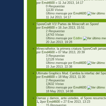
por
Emd4600
» 11 Jul 2013, 14:17
0
Respuestas
11130
Vistas
Último mensaje
por
Emd4600
11 Jul 2013, 14:17
SporeCraft V1! Partes de Minecraft en Spore!
por
Emd4600
» 16 Jun 2013, 15:51
2
Respuestas
14743
Vistas
Último mensaje
por
Eddlm
20 Jun 2013, 19:28
Minecrafteitor, la primera criatura SporeCraft jama
por
Emd4600
» 07 Mar 2013, 20:39
3
Respuestas
12128
Vistas
Último mensaje
por
Emd4600
15 Jun 2013, 22:38
Ultimate Graphics Mod. Cambia la interfaz del Spo
por
Emd4600
» 18 May 2013, 11:30
2
Respuestas
13632
Vistas
Último mensaje
por
Emd4600
18 May 2013, 14:08
Damas y damos, ante ustedes, el Spore resurrecti
1
,
2
por
Emd4600
» 27 Ene 2013, 13:23
15
Respuestas