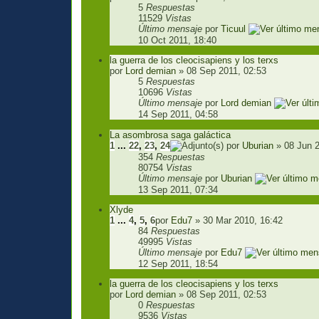
5
Respuestas
11529
Vistas
Último mensaje
por
Ticuul
10 Oct 2011, 18:40
la guerra de los cleocisapiens y los terxs
por
Lord demian
» 08 Sep 2011, 02:53
5
Respuestas
10696
Vistas
Último mensaje
por
Lord demian
14 Sep 2011, 04:58
La asombrosa saga galáctica
1
...
22
,
23
,
24
por
Uburian
» 08 Jun 2
354
Respuestas
80754
Vistas
Último mensaje
por
Uburian
13 Sep 2011, 07:34
Xlyde
1
...
4
,
5
,
6
por
Edu7
» 30 Mar 2010, 16:42
84
Respuestas
49995
Vistas
Último mensaje
por
Edu7
12 Sep 2011, 18:54
la guerra de los cleocisapiens y los terxs
por
Lord demian
» 08 Sep 2011, 02:53
0
Respuestas
9536
Vistas