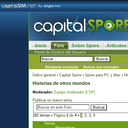
Inicio
Foro
Sobre Spore
Artículos 
Panel de Control del Usuario
Búsqueda avanzada
Buscar sus mensajes
Índice general
‹
Capital Spore
‹
Spore para PC y Mac
‹
Hi
Historias de otros mundos
Moderador:
Equipo moderador [CSP]
Publicar un nuevo tema
182 temas •
Página
1
de
4
•
1
,
2
,
3
,
4
Temas
Respuestas