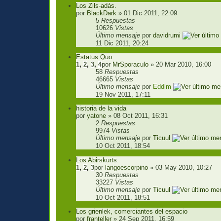
Los Zils-adás.
por
BlackDark
» 01 Dic 2011, 22:09
5
Respuestas
10626
Vistas
Último mensaje
por
davidrumi
11 Dic 2011, 20:24
Estatus Quo
1
,
2
,
3
,
4
por
MrSporaculo
» 20 Mar 2010, 16:00
58
Respuestas
46665
Vistas
Último mensaje
por
Eddlm
19 Nov 2011, 17:11
historia de la vida
por
yatone
» 08 Oct 2011, 16:31
2
Respuestas
9974
Vistas
Último mensaje
por
Ticuul
10 Oct 2011, 18:54
Los Abirskurts.
1
,
2
,
3
por
langoescorpino
» 03 May 2010, 10:27
30
Respuestas
33227
Vistas
Último mensaje
por
Ticuul
10 Oct 2011, 18:51
Los grienlek, comerciantes del espacio
por
franteller
» 24 Sep 2011, 16:59