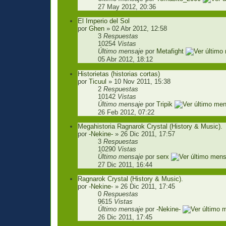
27 May 2012, 20:36
El Imperio del Sol
por
Ghen
» 02 Abr 2012, 12:58
3
Respuestas
10254
Vistas
Último mensaje
por
Metafight
05 Abr 2012, 18:12
Historietas (historias cortas)
por
Ticuul
» 10 Nov 2011, 15:38
2
Respuestas
10142
Vistas
Último mensaje
por
Tripik
26 Feb 2012, 07:22
Megahistoria Ragnarok Crystal (History & Music).
por
-Nekine-
» 26 Dic 2011, 17:57
3
Respuestas
10290
Vistas
Último mensaje
por
serx
27 Dic 2011, 16:44
Ragnarok Crystal (History & Music).
por
-Nekine-
» 26 Dic 2011, 17:45
0
Respuestas
9615
Vistas
Último mensaje
por
-Nekine-
26 Dic 2011, 17:45