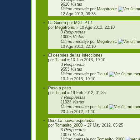
9610
Vistas
Último mensaje
por
Megatronic
12 Ago 2013, 06:38
La Guerra por MGT PT-1
por
Megatronic
» 10 Ago 2013, 22:10
0
Respuestas
10006
Vistas
Último mensaje
por
Megatronic
10 Ago 2013, 22:10
El despúes de las infecciones
por
Ticuul
» 10 Jun 2013, 19:10
0
Respuestas
9553
Vistas
Último mensaje
por
Ticuul
10 Jun 2013, 19:10
Paso a paso
por
Ticuul
» 19 Feb 2012, 01:35
7
Respuestas
11323
Vistas
Último mensaje
por
Ticuul
20 Jun 2012, 21:10
Dorx:La nueva esperanza
por
Tomasito_2000
» 27 May 2012, 05:25
3
Respuestas
10077
Vistas
Último mensaje
por
Tomasito_2000