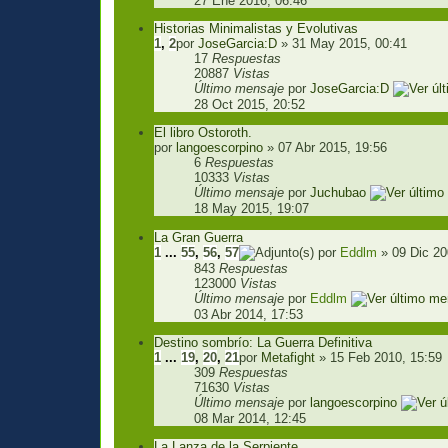
27 Ene 2016, 06:46
Historias Minimalistas y Evolutivas
1
,
2
por
JoseGarcia:D
» 31 May 2015, 00:41
17
Respuestas
20887
Vistas
Último mensaje
por
JoseGarcia:D
28 Oct 2015, 20:52
El libro Ostoroth.
por
langoescorpino
» 07 Abr 2015, 19:56
6
Respuestas
10333
Vistas
Último mensaje
por
Juchubao
18 May 2015, 19:07
La Gran Guerra
1
...
55
,
56
,
57
por
Eddlm
» 09 Dic 20
843
Respuestas
123000
Vistas
Último mensaje
por
Eddlm
03 Abr 2014, 17:53
Destino sombrío: La Guerra Definitiva
1
...
19
,
20
,
21
por
Metafight
» 15 Feb 2010, 15:59
309
Respuestas
71630
Vistas
Último mensaje
por
langoescorpino
08 Mar 2014, 12:45
La Lanza de la Serpiente