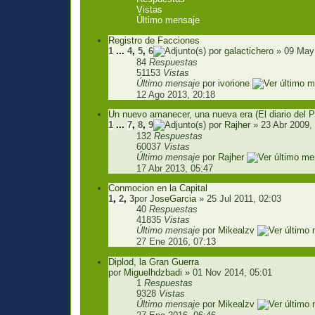
Vistas
Último mensaje
Registro de Facciones
1
...
4
,
5
,
6
por
galactichero
» 09 May 
84
Respuestas
51153
Vistas
Último mensaje
por
ivorione
12 Ago 2013, 20:18
Un nuevo amanecer, una nueva era (El diario del P
1
...
7
,
8
,
9
por
Rajher
» 23 Abr 2009,
132
Respuestas
60037
Vistas
Último mensaje
por
Rajher
17 Abr 2013, 05:47
Conmocion en la Capital
1
,
2
,
3
por
JoseGarcia
» 25 Jul 2011, 02:03
40
Respuestas
41835
Vistas
Último mensaje
por
Mikealzv
27 Ene 2016, 07:13
Diplod, la Gran Guerra
por
Miguelhdzbadi
» 01 Nov 2014, 05:01
1
Respuestas
9328
Vistas
Último mensaje
por
Mikealzv