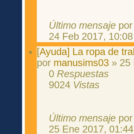
Último mensaje
po
24 Feb 2017, 10:08
[Ayuda] La ropa de tr
por
manusims03
» 25 
0
Respuestas
9024
Vistas
Último mensaje
po
25 Ene 2017, 01:44