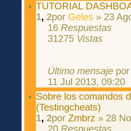
TUTORIAL DASHBO
1
,
2
por
Geles
» 23 Ago
16
Respuestas
31275
Vistas
Último mensaje
po
11 Jul 2013, 09:20
Sobre los comandos de
(Testingcheats)
1
,
2
por
Zmbrz
» 28 No
20
Respuestas