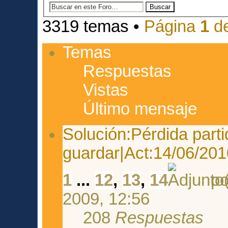
3319 temas •
Página
1
d
Temas
Respuestas
Vistas
Último mensaje
Solución:Pérdida parti
guardar|Act:14/06/201
1
...
12
,
13
,
14
p
2009, 12:56
208
Respuestas