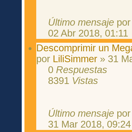
Último mensaje
po
02 Abr 2018, 01:11
Descomprimir un Meg
por
LiliSimmer
» 31 Ma
0
Respuestas
8391
Vistas
Último mensaje
po
31 Mar 2018, 09:24