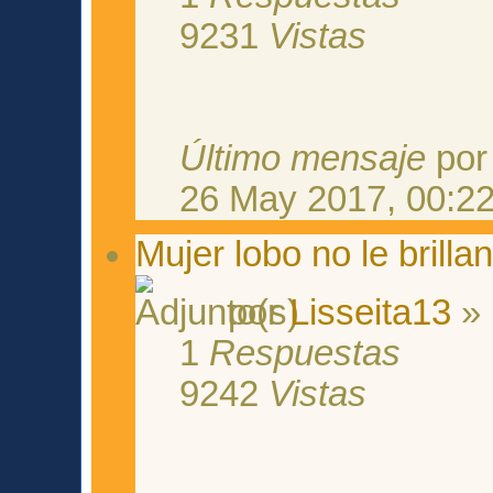
9231
Vistas
Último mensaje
po
26 May 2017, 00:2
Mujer lobo no le brillan
por
Lisseita13
» 
1
Respuestas
9242
Vistas