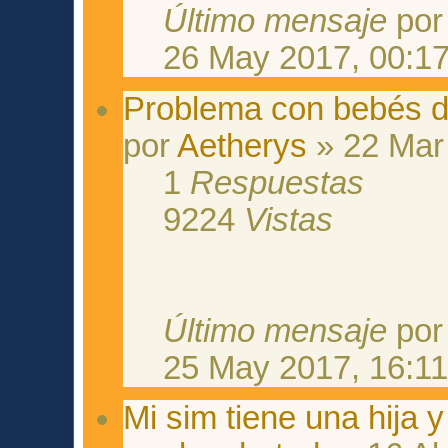
Último mensaje
po
26 May 2017, 00:1
Problema con bebés 
por
Aetherys
» 22 Mar
1
Respuestas
9224
Vistas
Último mensaje
po
25 May 2017, 16:1
Mi sim tiene una hija 