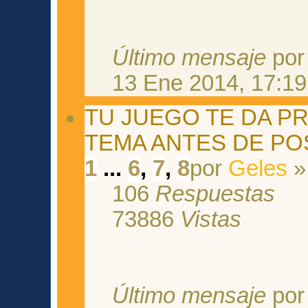
Último mensaje
po
13 Ene 2014, 17:19
TU JUEGO TE DA P
TEMA ANTES DE PO
1
...
6
,
7
,
8
por
Geles
»
106
Respuestas
73886
Vistas
Último mensaje
po