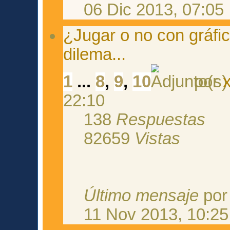
06 Dic 2013, 07:05
¿Jugar o no con gráfi
dilema...
1
...
8
,
9
,
10
por
22:10
138
Respuestas
82659
Vistas
Último mensaje
po
11 Nov 2013, 10:25