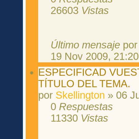
26603
Vistas
Último mensaje
po
19 Nov 2009, 21:20
ESPECIFICAD VUES
TÍTULO DEL TEMA.
por
Skellington
» 06 J
0
Respuestas
11330
Vistas