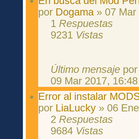
En busca del Mod Per
por
Dogama
» 07 Mar 
1
Respuestas
9231
Vistas
Último mensaje
po
09 Mar 2017, 16:48
Error al instalar MOD
por
LiaLucky
» 06 Ene
2
Respuestas
9684
Vistas