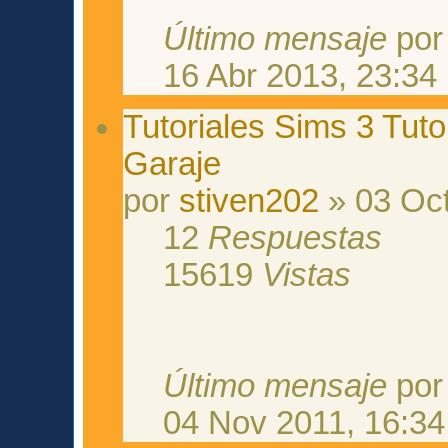
Último mensaje
po
16 Abr 2013, 23:34
Tutoriales Sims 3 Tut
Garaje
por
stiven202
» 03 Oct
12
Respuestas
15619
Vistas
Último mensaje
po
04 Nov 2011, 16:34