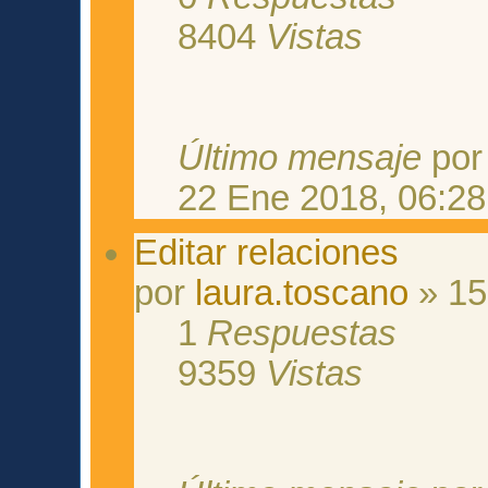
8404
Vistas
Último mensaje
po
22 Ene 2018, 06:28
Editar relaciones
por
laura.toscano
» 15
1
Respuestas
9359
Vistas