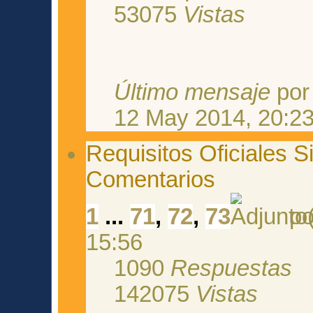
53075
Vistas
Último mensaje
po
12 May 2014, 20:2
Requisitos Oficiales S
Comentarios
1
...
71
,
72
,
73
p
15:56
1090
Respuestas
142075
Vistas