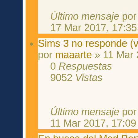
Último mensaje
po
17 Mar 2017, 17:35
Sims 3 no responde (ve
por
maaarte
» 11 Mar 
0
Respuestas
9052
Vistas
Último mensaje
po
11 Mar 2017, 17:09