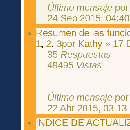
Último mensaje
po
24 Sep 2015, 04:40
Resumen de las funci
1
,
2
,
3
por
Kathy
» 17 D
35
Respuestas
49495
Vistas
Último mensaje
po
22 Abr 2015, 03:13
ÍNDICE DE ACTUAL