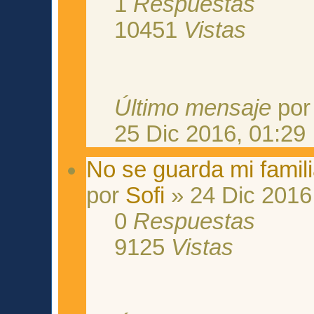
1
Respuestas
10451
Vistas
Último mensaje
po
25 Dic 2016, 01:29
No se guarda mi famili
por
Sofi
» 24 Dic 2016
0
Respuestas
9125
Vistas