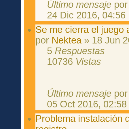
Último mensaje
po
24 Dic 2016, 04:56
Se me cierra el juego 
por
Nektea
» 18 Jun 2
5
Respuestas
10736
Vistas
Último mensaje
po
05 Oct 2016, 02:58
Problema instalación 