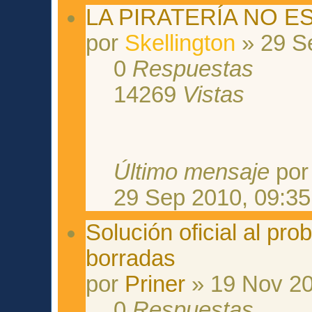
LA PIRATERÍA NO E
por
Skellington
» 29 S
0
Respuestas
14269
Vistas
Último mensaje
po
29 Sep 2010, 09:35
Solución oficial al pr
borradas
por
Priner
» 19 Nov 20
0
Respuestas