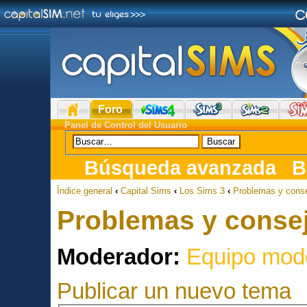
Foro
Panel de Control del Usuario
Búsqueda avanzada
B
Índice general
‹
Capital Sims
‹
Los Sims 3
‹
Problemas y conse
Problemas y consej
Moderador:
Equipo mod
Publicar un nuevo tema