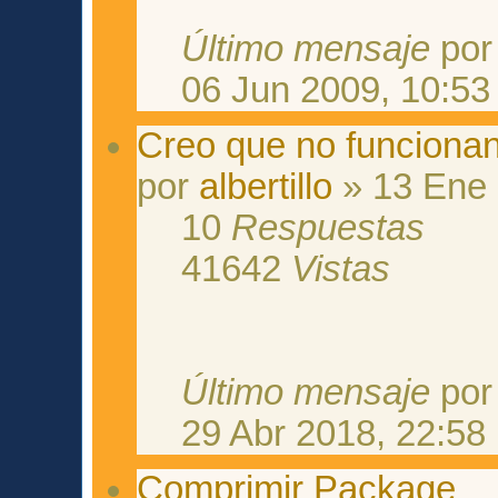
Último mensaje
po
06 Jun 2009, 10:53
Creo que no funciona
por
albertillo
» 13 Ene 
10
Respuestas
41642
Vistas
Último mensaje
po
29 Abr 2018, 22:58
Comprimir Package