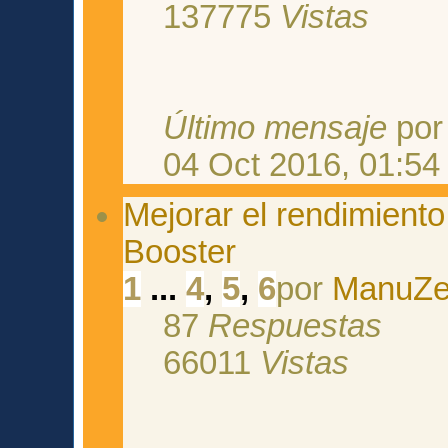
137775
Vistas
Último mensaje
po
04 Oct 2016, 01:54
Mejorar el rendimient
Booster
1
...
4
,
5
,
6
por
ManuZ
87
Respuestas
66011
Vistas