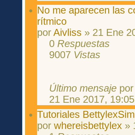
No me aparecen las c
rítmico
por
Aivliss
» 21 Ene 20
0
Respuestas
9007
Vistas
Último mensaje
po
21 Ene 2017, 19:05
Tutoriales BettylexSi
por
whereisbettylex
» 