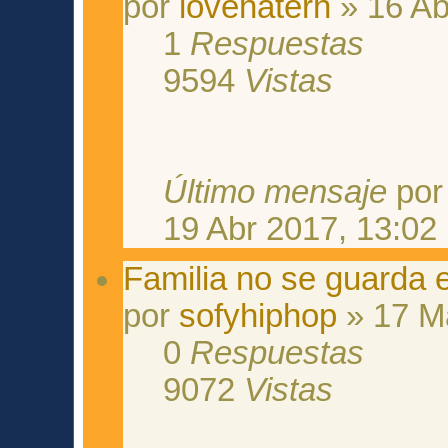
por
lovehaterh
» 16 Ab
1
Respuestas
9594
Vistas
Último mensaje
po
19 Abr 2017, 13:02
Familia no se guarda e
por
sofyhiphop
» 17 M
0
Respuestas
9072
Vistas