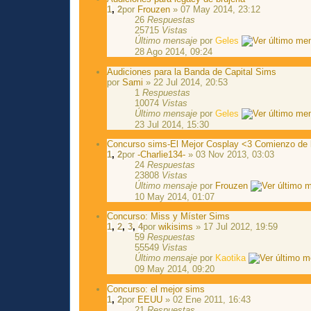
1
,
2
por
Frouzen
» 07 May 2014, 23:12
26
Respuestas
25715
Vistas
Último mensaje
por
Geles
28 Ago 2014, 09:24
Audiciones para la Banda de Capital Sims
por
Sami
» 22 Jul 2014, 20:53
1
Respuestas
10074
Vistas
Último mensaje
por
Geles
23 Jul 2014, 15:30
Concurso sims-El Mejor Cosplay <3 Comienzo de l
1
,
2
por
-Charlie134-
» 03 Nov 2013, 03:03
24
Respuestas
23808
Vistas
Último mensaje
por
Frouzen
10 May 2014, 01:07
Concurso: Miss y Míster Sims
1
,
2
,
3
,
4
por
wikisims
» 17 Jul 2012, 19:59
59
Respuestas
55549
Vistas
Último mensaje
por
Kaotika
09 May 2014, 09:20
Concurso: el mejor sims
1
,
2
por
EEUU
» 02 Ene 2011, 16:43
21
Respuestas