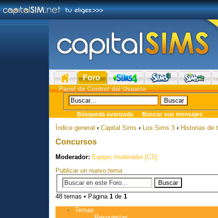
Foro
Panel de Control del Usuario
Búsqueda avanzada
Buscar sus mensajes
Índice general
‹
Capital Sims
‹
Los Sims 3
‹
Historias de 
Concursos
Moderador:
Equipo moderador [CS]
Publicar un nuevo tema
48 temas • Página
1
de
1
Temas
Respuestas