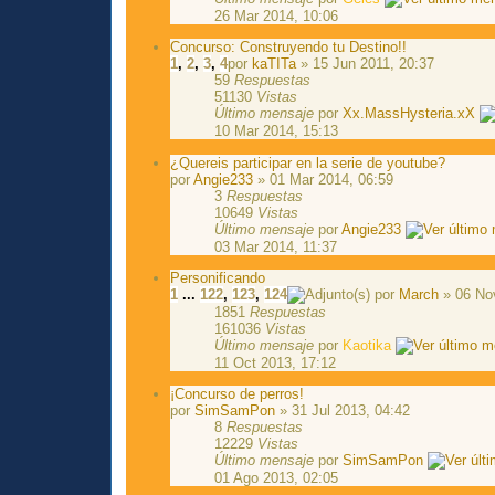
26 Mar 2014, 10:06
Concurso: Construyendo tu Destino!!
1
,
2
,
3
,
4
por
kaTITa
» 15 Jun 2011, 20:37
59
Respuestas
51130
Vistas
Último mensaje
por
Xx.MassHysteria.xX
10 Mar 2014, 15:13
¿Quereis participar en la serie de youtube?
por
Angie233
» 01 Mar 2014, 06:59
3
Respuestas
10649
Vistas
Último mensaje
por
Angie233
03 Mar 2014, 11:37
Personificando
1
...
122
,
123
,
124
por
March
» 06 No
1851
Respuestas
161036
Vistas
Último mensaje
por
Kaotika
11 Oct 2013, 17:12
¡Concurso de perros!
por
SimSamPon
» 31 Jul 2013, 04:42
8
Respuestas
12229
Vistas
Último mensaje
por
SimSamPon
01 Ago 2013, 02:05