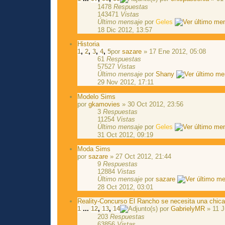
1478
Respuestas
143471
Vistas
Último mensaje
por
Geles
18 Dic 2012, 13:57
Historia
1
,
2
,
3
,
4
,
5
por
sazare
» 17 Ene 2012, 05:08
61
Respuestas
57527
Vistas
Último mensaje
por
Shany
29 Nov 2012, 17:11
Modelo Sims
por
gkamovies
» 30 Oct 2012, 23:56
3
Respuestas
11254
Vistas
Último mensaje
por
Geles
31 Oct 2012, 09:19
Moda Sims
por
sazare
» 27 Oct 2012, 21:44
9
Respuestas
12884
Vistas
Último mensaje
por
sazare
28 Oct 2012, 03:01
Reality-Concurso El Rancho se necesita una chic
1
...
12
,
13
,
14
por
GabrielyMR
» 11 J
203
Respuestas
63856
Vistas