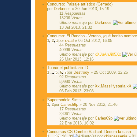
Concurso: Paisaje artístico (Cerrado)
por
Darknees
» 30 Jun 2013, 15:19
11
Respuestas
13206
Vistas
Último mensaje
por
Darknees
13 Jul 2013, 21:32
Concurso: El Rancho - Verano, ¡qué bonito nombre 
1
,
2
,
3
por
eva8
» 06 Oct 2012, 16:05
44
Respuestas
40996
Vistas
Último mensaje
por
xXJuAnJi05Xx
25 Mar 2013, 12:16
Tu cartel publicitario :D
1
...
5
,
6
,
7
por
Destrooy
» 25 Oct 2009, 12:26
92
Respuestas
59980
Vistas
Último mensaje
por
Xx.MassHysteria.xX
06 Feb 2013, 23:08
Supermodelo Sims
1
,
2
por
Carles69p
» 20 Nov 2012, 21:46
17
Respuestas
23061
Vistas
Último mensaje
por
Carles69p
22 Ene 2013, 16:02
Concursos CS-Cambio Radical: Decora la casa
1
...
97
,
98
,
99
por
chispassenia
» 01 