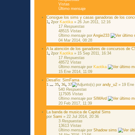
Vistas
Último mensaje
Consigue los sims y casas ganadoras de los conc
1
,
2
por
Kaotika
» 26 Jun 2011, 12:16
17
Respuestas
48515
Vistas
Último mensaje
por
Angie233
04 Mar 2014, 08:28
A la atención de los ganadores de concursos de C
1
,
2
por
Kaotika
» 15 Sep 2011, 16:34
17
Respuestas
48572
Vistas
Último mensaje
por
Kaotika
15 Ene 2014, 11:09
Desafío: SimFama
1
...
35
,
36
,
37
por
andy_u2
» 19 Ene 
540
Respuestas
117505
Vistas
Último mensaje
por
SIMArd
20 Feb 2017, 11:39
La banda de musica de Capital Sims
por
Sami
» 22 Jul 2014, 20:36
3
Respuestas
13613
Vistas
Último mensaje
por
Shadow sims
16 Abr 2016, 12:56