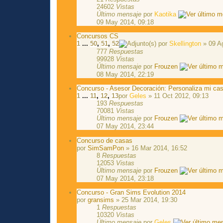
24602
Vistas
Último mensaje
por
Kaotika
09 May 2014, 09:18
Concursos CS
1
...
50
,
51
,
52
por
Skellington
» 09 A
777
Respuestas
99928
Vistas
Último mensaje
por
Frouzen
08 May 2014, 22:19
Concurso - Asesor Decoración: Personaliza mi ca
1
...
11
,
12
,
13
por
Geles
» 11 Oct 2012, 09:13
193
Respuestas
70081
Vistas
Último mensaje
por
Frouzen
07 May 2014, 23:44
Concurso de casas
por
SimSamPon
» 16 Mar 2014, 16:52
8
Respuestas
12053
Vistas
Último mensaje
por
Frouzen
07 May 2014, 23:18
Concurso - Gran Sims Evolution 2014
por
gransims
» 25 Mar 2014, 19:30
1
Respuestas
10320
Vistas
Último mensaje
por
Geles