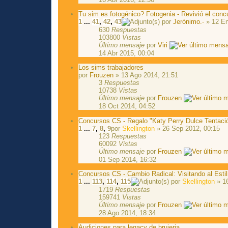
Tu sim es fotogénico? Fotogenia - Revivió el conc
1
...
41
,
42
,
43
por
Jerónimo.-
» 12 En
630
Respuestas
103800
Vistas
Último mensaje
por
Viri
14 Abr 2015, 00:04
Los sims trabajadores
por
Frouzen
» 13 Ago 2014, 21:51
3
Respuestas
10738
Vistas
Último mensaje
por
Frouzen
18 Oct 2014, 04:52
Concursos CS - Regalo "Katy Perry Dulce Tentaci
1
...
7
,
8
,
9
por
Skellington
» 26 Sep 2012, 00:15
123
Respuestas
60092
Vistas
Último mensaje
por
Frouzen
01 Sep 2014, 16:32
Concursos CS - Cambio Radical: Visitando al Estil
1
...
113
,
114
,
115
por
Skellington
» 16
1719
Respuestas
159741
Vistas
Último mensaje
por
Frouzen
28 Ago 2014, 18:34
Audiciones para legacy de brujeria