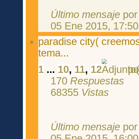
Último mensaje
po
05 Ene 2015, 17:50
paradise city( creemos
tema...
1
...
10
,
11
,
12
po
170
Respuestas
68355
Vistas
Último mensaje
po
05 Ene 2015, 16:00