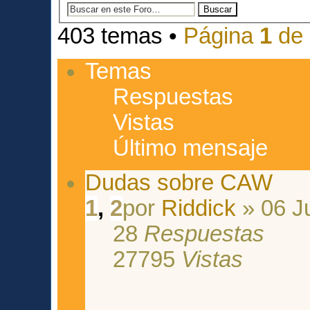
403 temas •
Página
1
de
Temas
Respuestas
Vistas
Último mensaje
Dudas sobre CAW
1
,
2
por
Riddick
» 06 Ju
28
Respuestas
27795
Vistas