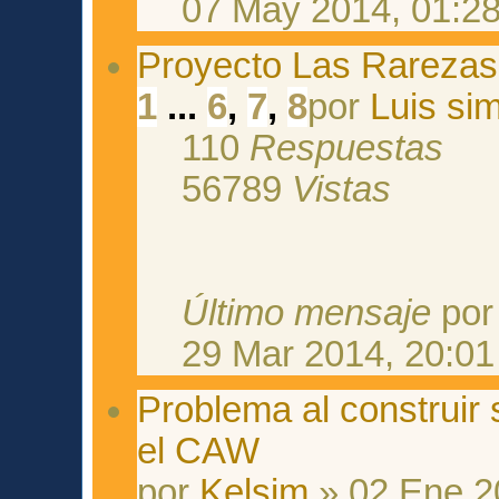
07 May 2014, 01:2
Proyecto Las Rarezas 
1
...
6
,
7
,
8
por
Luis si
110
Respuestas
56789
Vistas
Último mensaje
po
29 Mar 2014, 20:01
Problema al construir 
el CAW
por
Kelsim
» 02 Ene 2