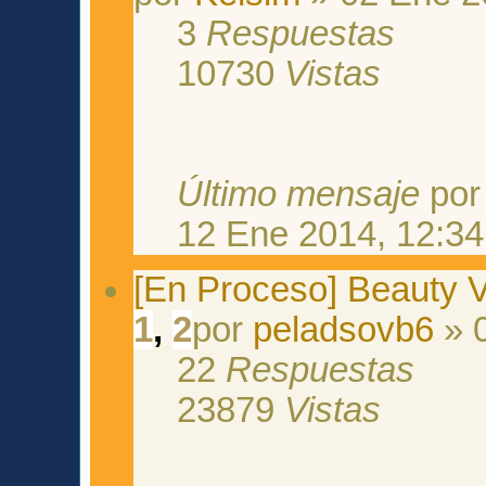
3
Respuestas
10730
Vistas
Último mensaje
po
12 Ene 2014, 12:34
[En Proceso] Beauty 
1
,
2
por
peladsovb6
» 
22
Respuestas
23879
Vistas