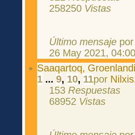
258250
Vistas
Último mensaje
po
26 May 2021, 04:0
Saaqartoq, Groenlandi
1
...
9
,
10
,
11
por
Nilxi
153
Respuestas
68952
Vistas