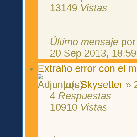
13149
Vistas
Último mensaje
po
20 Sep 2013, 18:59
Extraño error con el m
por
Skysetter
» 2
4
Respuestas
10910
Vistas