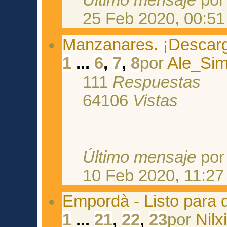
Último mensaje
po
25 Feb 2020, 00:51
Manzanares. ¡Descarg
1
...
6
,
7
,
8
por
Ale_Si
111
Respuestas
64106
Vistas
Último mensaje
po
10 Feb 2020, 11:27
Empordà - Listo para 
1
...
21
,
22
,
23
por
Nilx