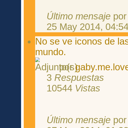
Último mensaje
po
25 May 2014, 04:5
No se ve iconos de la
mundo.
por
gaby.me.lov
3
Respuestas
10544
Vistas
Último mensaje
po