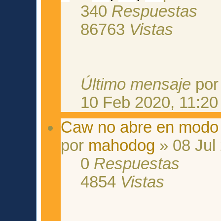
340
Respuestas
86763
Vistas
Último mensaje
po
10 Feb 2020, 11:20
Caw no abre en modo e
por
mahodog
» 08 Jul
0
Respuestas
4854
Vistas