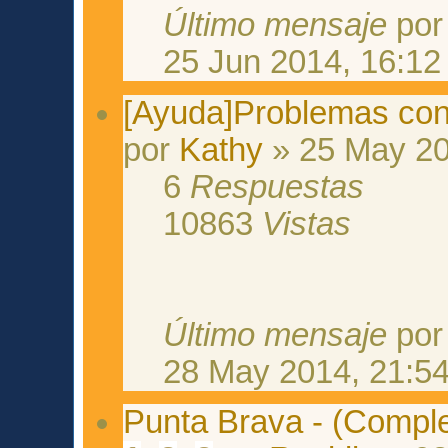
Último mensaje
po
25 Jun 2014, 16:12
[Ayuda]Problemas con
por
Kathy
» 25 May 20
6
Respuestas
10863
Vistas
Último mensaje
po
28 May 2014, 21:5
Punta Brava - (Comple