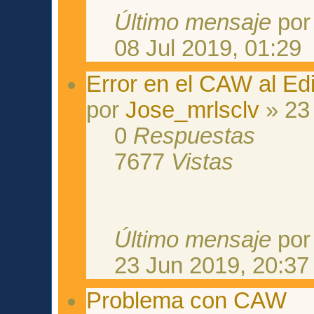
Último mensaje
po
08 Jul 2019, 01:29
Error en el CAW al Edi
por
Jose_mrlsclv
» 23
0
Respuestas
7677
Vistas
Último mensaje
po
23 Jun 2019, 20:37
Problema con CAW