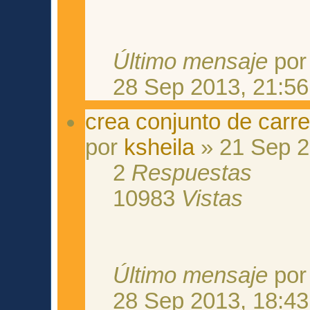
Último mensaje
po
28 Sep 2013, 21:56
crea conjunto de carr
por
ksheila
» 21 Sep 2
2
Respuestas
10983
Vistas
Último mensaje
po
28 Sep 2013, 18:43