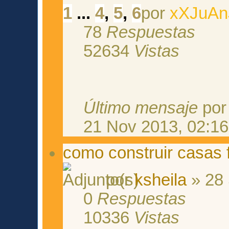
1
...
4
,
5
,
6
por
xXJuAn
78
Respuestas
52634
Vistas
Último mensaje
po
21 Nov 2013, 02:16
como construir casas 
por
ksheila
» 28 
0
Respuestas
10336
Vistas