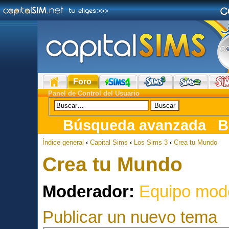
Foro
Panel de Control del Usuario
Búsqueda avanzada
B
Índice general
‹
Capital Sims
‹
Los Sims 3
‹
Crea tu Mundo
Crea tu Mundo
Moderador:
Equipo mod
Publicar un nuevo tema