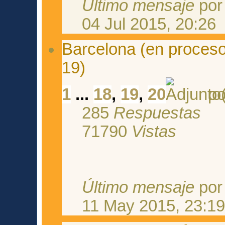
Último mensaje
po
04 Jul 2015, 20:26
Barcelona (en proceso)
19)
1
...
18
,
19
,
20
p
285
Respuestas
71790
Vistas
Último mensaje
po
11 May 2015, 23:1