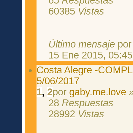
65
Respuestas
60385
Vistas
Último mensaje
po
15 Ene 2015, 05:45
Costa Alegre -COMPLE
5/06/2017
1
,
2
por
gaby.me.love
»
28
Respuestas
28992
Vistas