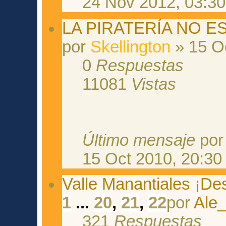
24 Nov 2012, 03:30
LA PIRATERÍA NO E
por
Skellington
» 15 Oc
0
Respuestas
11081
Vistas
Último mensaje
po
15 Oct 2010, 20:30
Valle Manantiales ¡De
1
...
20
,
21
,
22
por
Ale
321
Respuestas