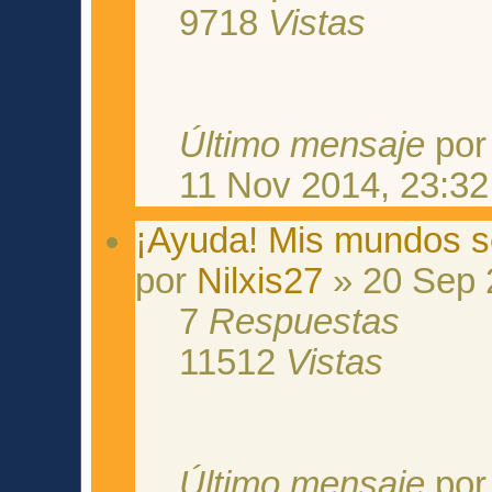
9718
Vistas
Último mensaje
po
11 Nov 2014, 23:32
¡Ayuda! Mis mundos s
por
Nilxis27
» 20 Sep 
7
Respuestas
11512
Vistas
Último mensaje
po