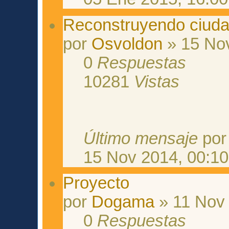
Reconstruyendo ciuda
por
Osvoldon
» 15 Nov
0
Respuestas
10281
Vistas
Último mensaje
po
15 Nov 2014, 00:10
Proyecto
por
Dogama
» 11 Nov 
0
Respuestas