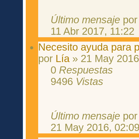
Último mensaje
po
11 Abr 2017, 11:22
Necesito ayuda para 
por
Lía
» 21 May 2016
0
Respuestas
9496
Vistas
Último mensaje
po
21 May 2016, 02:0