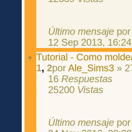
Último mensaje
po
12 Sep 2013, 16:24
Tutorial - Como moldea
1
,
2
por
Ale_Sims3
» 2
16
Respuestas
25200
Vistas
Último mensaje
po