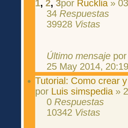
1
,
2
,
3
por
Rucklia
» 03
34
Respuestas
39928
Vistas
Último mensaje
po
25 May 2014, 20:1
Tutorial: Como crear 
por
Luis simspedia
» 2
0
Respuestas
10342
Vistas