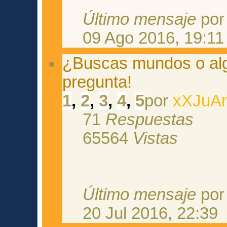
Último mensaje
po
09 Ago 2016, 19:11
¿Buscas mundos o alg
pregunta!
1
,
2
,
3
,
4
,
5
por
xXJuAn
71
Respuestas
65564
Vistas
Último mensaje
po
20 Jul 2016, 22:39