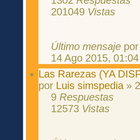
1302
Respuestas
201049
Vistas
Último mensaje
po
14 Ago 2015, 01:04
Las Rarezas (YA DI
por
Luis simspedia
» 2
9
Respuestas
12573
Vistas