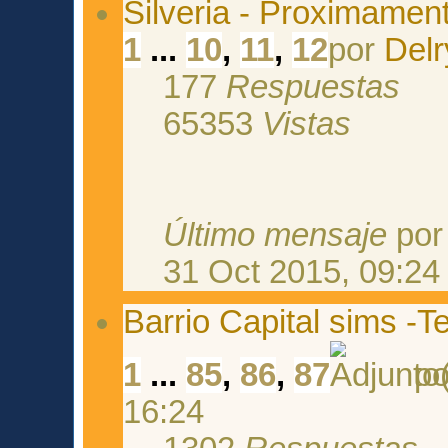
Silveria - Proximamen
1
...
10
,
11
,
12
por
Delr
177
Respuestas
65353
Vistas
Último mensaje
po
31 Oct 2015, 09:24
Barrio Capital sims -T
1
...
85
,
86
,
87
p
16:24