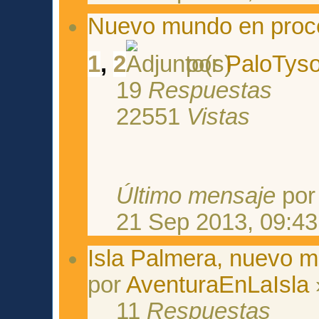
Nuevo mundo en proces
1
,
2
por
PaloTys
19
Respuestas
22551
Vistas
Último mensaje
po
21 Sep 2013, 09:43
Isla Palmera, nuevo 
por
AventuraEnLaIsla
11
Respuestas