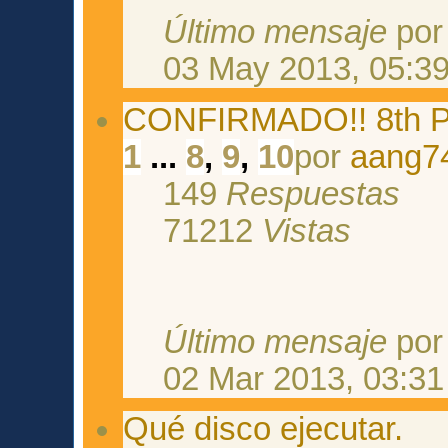
Último mensaje
po
03 May 2013, 05:3
CONFIRMADO!! 8th P
1
...
8
,
9
,
10
por
aang7
149
Respuestas
71212
Vistas
Último mensaje
po
02 Mar 2013, 03:31
Qué disco ejecutar.