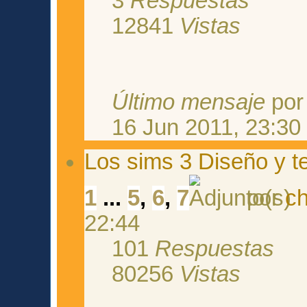
3
Respuestas
12841
Vistas
Último mensaje
po
16 Jun 2011, 23:30
Los sims 3 Diseño y t
1
...
5
,
6
,
7
por
ch
22:44
101
Respuestas
80256
Vistas