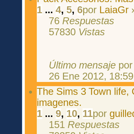
1
...
4
,
5
,
6
por
LaiaGr
»
76
Respuestas
57830
Vistas
Último mensaje
po
26 Ene 2012, 18:59
The Sims 3 Town life,
imagenes.
1
...
9
,
10
,
11
por
guill
151
Respuestas