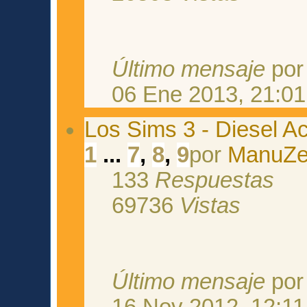
Último mensaje
po
06 Ene 2013, 21:01
Los Sims 3 - Diesel Ac
1
...
7
,
8
,
9
por
ManuZ
133
Respuestas
69736
Vistas
Último mensaje
po
16 Nov 2012, 12:11