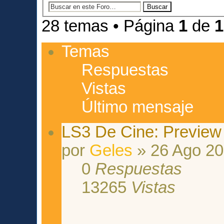
28 temas • Página
1
de
1
Temas
Respuestas
Vistas
Último mensaje
LS3 De Cine: Preview
por
Geles
» 26 Ago 20
0
Respuestas
13265
Vistas