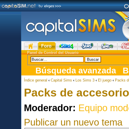
Foro
Panel de Control del Usuario
Búsqueda avanzada
B
Índice general
‹
Capital Sims
‹
Los Sims 3
‹
El juego
‹
Packs d
Packs de accesori
Moderador:
Equipo mod
Publicar un nuevo tema