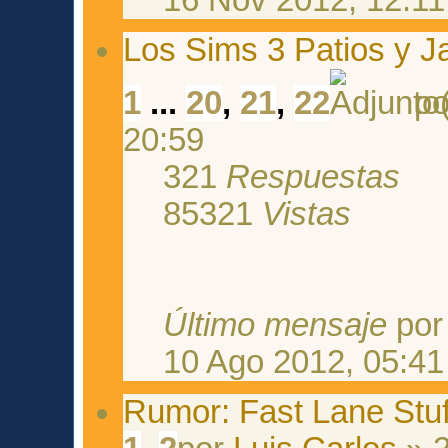
Los Sims 3 Patios y J
1
...
20
,
21
,
22
p
20:59
321
Respuestas
85321
Vistas
Último mensaje
po
10 Ago 2012, 05:41
Rumor: Fast Lane Stuf