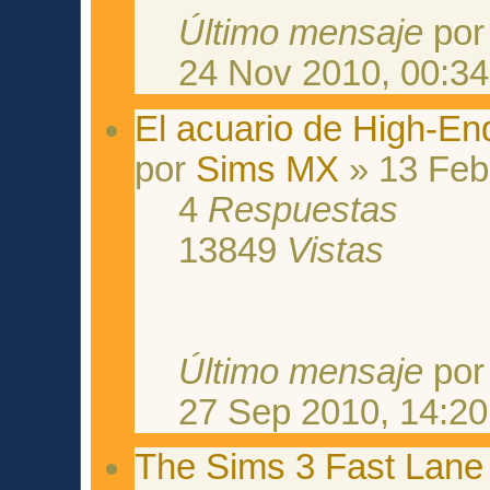
Último mensaje
po
24 Nov 2010, 00:34
El acuario de High-End
por
Sims MX
» 13 Feb
4
Respuestas
13849
Vistas
Último mensaje
po
27 Sep 2010, 14:20
The Sims 3 Fast Lane 