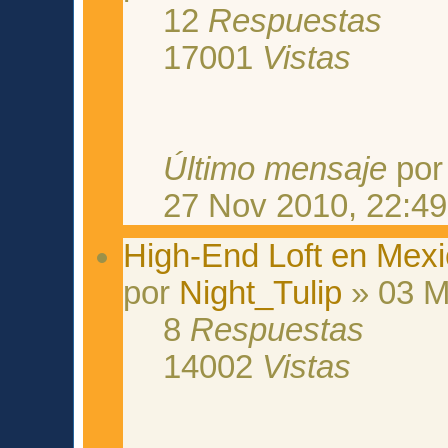
12
Respuestas
17001
Vistas
Último mensaje
po
27 Nov 2010, 22:49
High-End Loft en Mexi
por
Night_Tulip
» 03 M
8
Respuestas
14002
Vistas