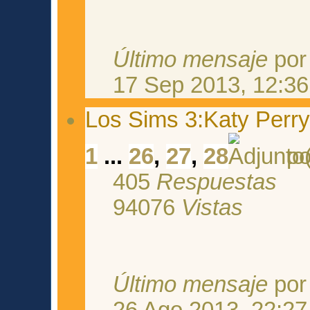
Último mensaje
po
17 Sep 2013, 12:36
Los Sims 3:Katy Perry
1
...
26
,
27
,
28
p
405
Respuestas
94076
Vistas
Último mensaje
po