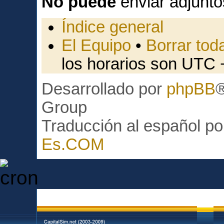
No puede
enviar adjunto
Índice general
El Equipo
•
Borrar toda
los horarios son UTC 
Desarrollado por
phpBB
Group
Traducción al español p
Es.COM