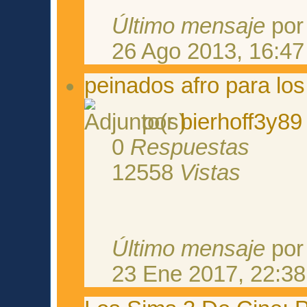
Último mensaje
po
26 Ago 2013, 16:47
peinados afro para lo
por
bierhoff3y89
0
Respuestas
12558
Vistas
Último mensaje
po
23 Ene 2017, 22:38