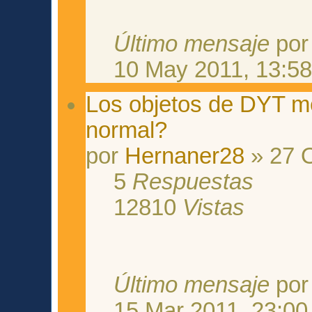
Último mensaje
po
10 May 2011, 13:5
Los objetos de DYT me
normal?
por
Hernaner28
» 27 O
5
Respuestas
12810
Vistas
Último mensaje
po
15 Mar 2011, 23:00