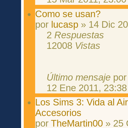
Como se usan?
por
lucasp
» 14 Dic 20
2
Respuestas
12008
Vistas
Último mensaje
po
12 Ene 2011, 23:38
Los Sims 3: Vida al A
Accesorios
por
TheMartin00
» 25 