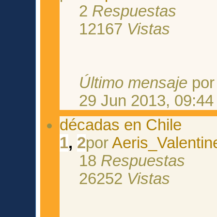
2
Respuestas
12167
Vistas
Último mensaje
po
29 Jun 2013, 09:44
décadas en Chile
1
,
2
por
Aeris_Valentin
18
Respuestas
26252
Vistas