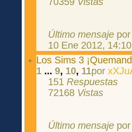
70359
Vistas
Último mensaje
po
10 Ene 2012, 14:10
Los Sims 3 ¡Quemando
1
...
9
,
10
,
11
por
xXJu
151
Respuestas
72168
Vistas
Último mensaje
po