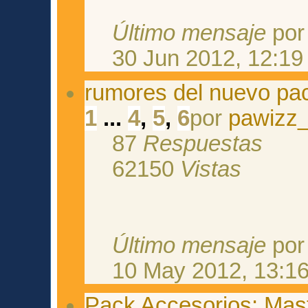
Último mensaje
po
30 Jun 2012, 12:19
rumores del nuevo pa
1
...
4
,
5
,
6
por
pawizz
87
Respuestas
62150
Vistas
Último mensaje
po
10 May 2012, 13:1
Pack Accesorios: Mast