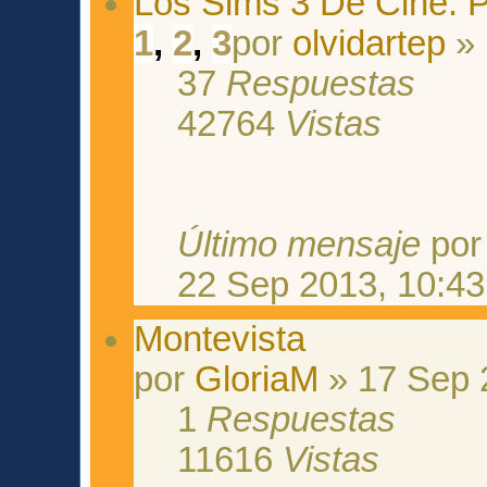
Los Sims 3 De Cine: 
1
,
2
,
3
por
olvidartep
» 
37
Respuestas
42764
Vistas
Último mensaje
po
22 Sep 2013, 10:43
Montevista
por
GloriaM
» 17 Sep 
1
Respuestas
11616
Vistas