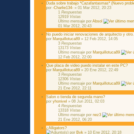
Duda sobre trabajo *Cazafantasmas* (Nuevo prob
por
-Charlie134-
» 01 Mar 2012, 20:23
1
Respuestas
12919
Vistas
Último mensaje
por
Absol
01 Mar 2012, 20:43
No puedo iniciar renovaciones de arquitecto y otro.
por
Marquillotuca89
» 12 Feb 2012, 14:05
3
Respuestas
13173
Vistas
Último mensaje
por
Marquillotuca89
12 Feb 2012, 22:00
Que placa de video puedo instalar en este PC?
por
Marquillotuca89
» 20 Ene 2012, 22:49
3
Respuestas
12306
Vistas
Último mensaje
por
Marquillotuca89
21 Ene 2012, 22:11
Salon o tienda de segunda mano?
por
yhonivel
» 08 Jun 2011, 02:03
4
Respuestas
13318
Vistas
Último mensaje
por
nez3
21 Ene 2012, 06:20
¿Alligators?
por
Byk
» 10 Ene 2012, 20:18