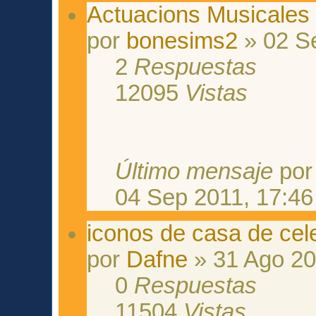
Actuacions Musicales 
por
bonesims2
» 02 Se
2
Respuestas
12095
Vistas
Último mensaje
po
04 Sep 2011, 17:46
iconos de casa de cel
por
Dafne
» 31 Ago 20
0
Respuestas
11504
Vistas