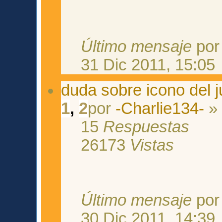
Último mensaje
po
31 Dic 2011, 15:05
duda sobre icono del 
1
,
2
por
-Charlie134-
» 
15
Respuestas
26173
Vistas
Último mensaje
po
30 Dic 2011, 14:39