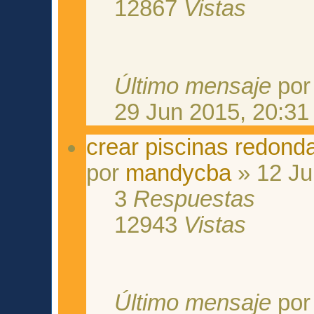
12867
Vistas
Último mensaje
po
29 Jun 2015, 20:31
crear piscinas redond
por
mandycba
» 12 Ju
3
Respuestas
12943
Vistas
Último mensaje
po