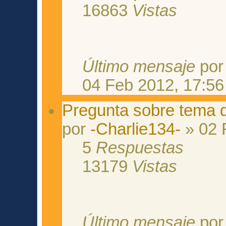
16863
Vistas
Último mensaje
po
04 Feb 2012, 17:56
Pregunta sobre tema de
por
-Charlie134-
» 02 
5
Respuestas
13179
Vistas
Último mensaje
po