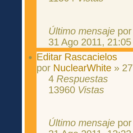
Último mensaje
po
31 Ago 2011, 21:05
Editar Rascacielos
por
NuclearWhite
» 27
4
Respuestas
13960
Vistas
Último mensaje
po