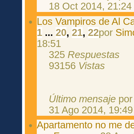
18 Oct 2014, 21:24
Los Vampiros de Al C
1
...
20
,
21
,
22
por
Sim
18:51
325
Respuestas
93156
Vistas
Último mensaje
po
31 Ago 2014, 19:49
Apartamento no me dej