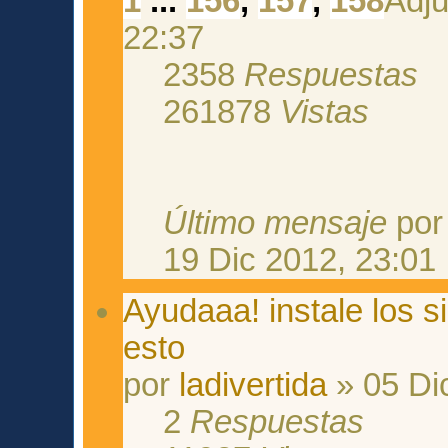
1
...
156
,
157
,
158
22:37
2358
Respuestas
261878
Vistas
Último mensaje
po
19 Dic 2012, 23:01
Ayudaaa! instale los s
esto
por
ladivertida
» 05 Di
2
Respuestas