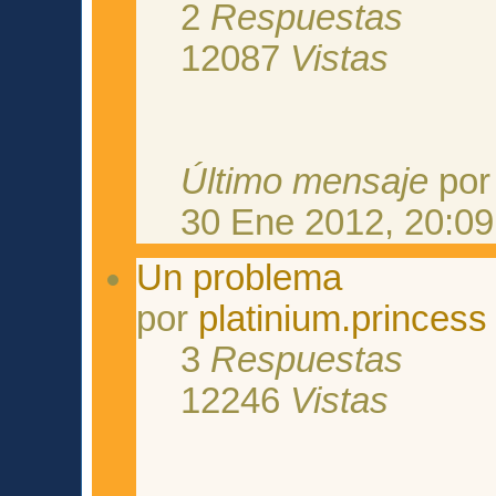
2
Respuestas
12087
Vistas
Último mensaje
po
30 Ene 2012, 20:09
Un problema
por
platinium.princess
3
Respuestas
12246
Vistas