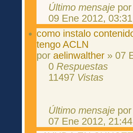
Último mensaje
po
09 Ene 2012, 03:31
como instalo contenid
tengo ACLN
por
aelinwalther
» 07 E
0
Respuestas
11497
Vistas
Último mensaje
po
07 Ene 2012, 21:44