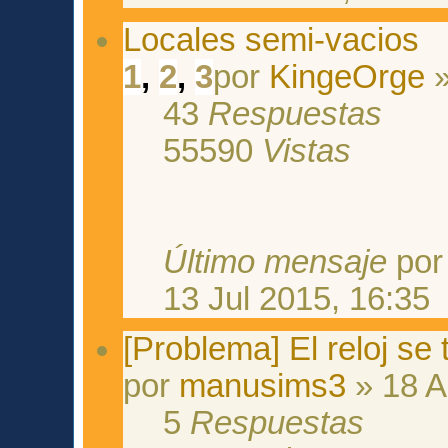
Locales semi-vacios
1
,
2
,
3
por
KingeOrge
»
43
Respuestas
55590
Vistas
Último mensaje
po
13 Jul 2015, 16:35
[Problema] El reloj se
por
manusims3
» 18 A
5
Respuestas