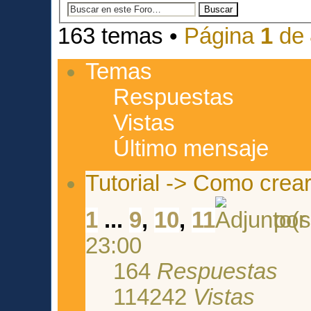
163 temas •
Página
1
de
Temas
Respuestas
Vistas
Último mensaje
Tutorial -> Como crea
1
...
9
,
10
,
11
po
23:00
164
Respuestas
114242
Vistas