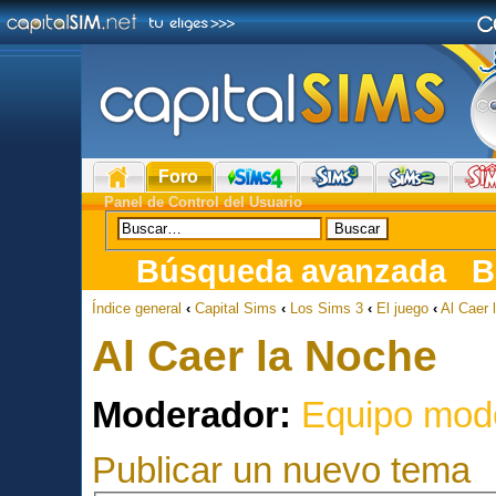
Foro
Panel de Control del Usuario
Búsqueda avanzada
B
Índice general
‹
Capital Sims
‹
Los Sims 3
‹
El juego
‹
Al Caer 
Al Caer la Noche
Moderador:
Equipo mod
Publicar un nuevo tema