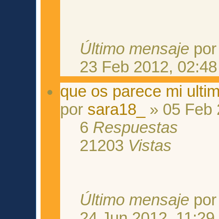
Último mensaje
po
23 Feb 2012, 02:48
que os parece mi ulti
por
sara18_
» 05 Feb 
6
Respuestas
21203
Vistas
Último mensaje
po
24 Jun 2012, 11:29