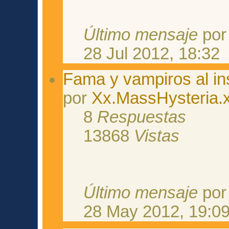
Último mensaje
po
28 Jul 2012, 18:32
Fama y vampiros al in
por
Xx.MassHysteria.
8
Respuestas
13868
Vistas
Último mensaje
po
28 May 2012, 19:0