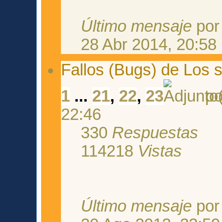
Último mensaje
po
28 Abr 2014, 20:58
Fallos (Bugs) de Los 
1
...
21
,
22
,
23
p
22:46
330
Respuestas
114218
Vistas
Último mensaje
po