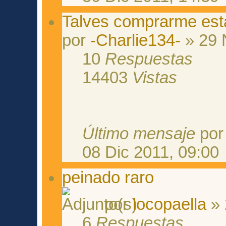
Talves comprarme esta
por
-Charlie134-
» 29 
10
Respuestas
14403
Vistas
Último mensaje
po
08 Dic 2011, 09:00
peinado raro
por
locopaella
» 
6
Respuestas