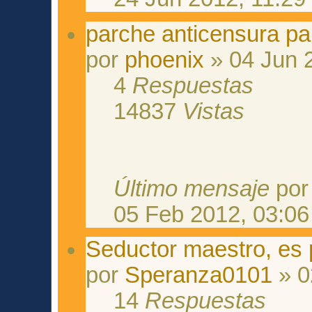
parche anticensura par
por
phoenix
» 04 Jun 
4
Respuestas
14837
Vistas
Último mensaje
po
05 Feb 2012, 03:06
Seductor maestro, es 
por
Speranza0101
» 0
14
Respuestas