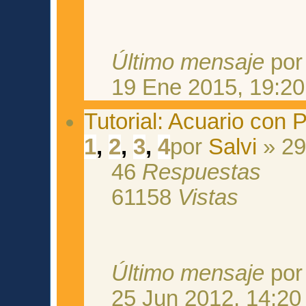
Último mensaje
po
19 Ene 2015, 19:20
Tutorial: Acuario con 
1
,
2
,
3
,
4
por
Salvi
» 29
46
Respuestas
61158
Vistas
Último mensaje
po
25 Jun 2012, 14:20