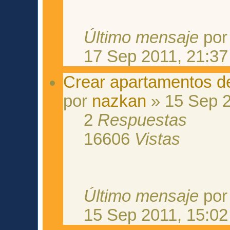
Último mensaje
po
17 Sep 2011, 21:37
Crear apartamentos d
por
nazkan
» 15 Sep 2
2
Respuestas
16606
Vistas
Último mensaje
po
15 Sep 2011, 15:02