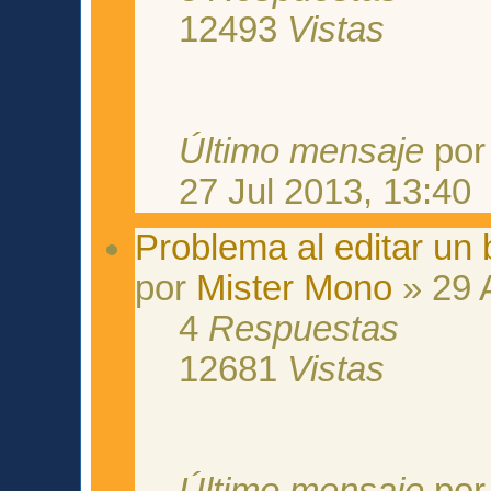
12493
Vistas
Último mensaje
po
27 Jul 2013, 13:40
Problema al editar un 
por
Mister Mono
» 29 
4
Respuestas
12681
Vistas
Último mensaje
po