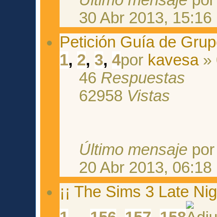
30 Abr 2013, 15:16
Petición Guía de Grup
1
,
2
,
3
,
4
por
kavesa
» 
46
Respuestas
62958
Vistas
Último mensaje
po
20 Abr 2013, 06:18
¡¡ The Sims 3 Late Ni