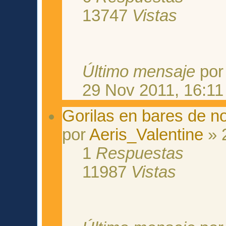
13747
Vistas
Último mensaje
po
29 Nov 2011, 16:11
Gorilas en bares de n
por
Aeris_Valentine
» 
1
Respuestas
11987
Vistas