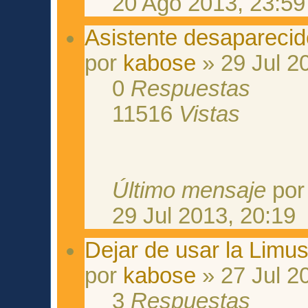
20 Ago 2013, 23:59
Asistente desaparecid
por
kabose
» 29 Jul 2
0
Respuestas
11516
Vistas
Último mensaje
po
29 Jul 2013, 20:19
Dejar de usar la Limu
por
kabose
» 27 Jul 2
3
Respuestas