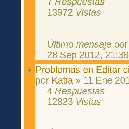
7
Respuestas
13972
Vistas
Último mensaje
po
28 Sep 2012, 21:38
Problemas en Editar c
por
Katia
» 11 Ene 201
4
Respuestas
12823
Vistas