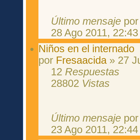
Último mensaje
po
28 Ago 2011, 22:43
Niños en el internado
por
Fresaacida
» 27 J
12
Respuestas
28802
Vistas
Último mensaje
po
23 Ago 2011, 22:44