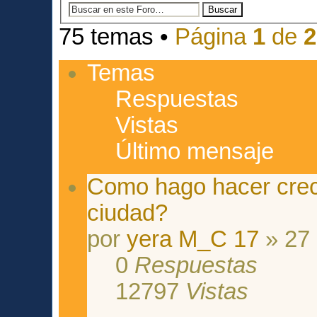
75 temas •
Página
1
de
2
Temas
Respuestas
Vistas
Último mensaje
Como hago hacer crece
ciudad?
por
yera M_C 17
» 27 
0
Respuestas
12797
Vistas