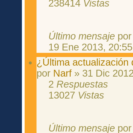
238414
Vistas
Último mensaje
po
19 Ene 2013, 20:55
¿Última actualización
por
Narf
» 31 Dic 2012
2
Respuestas
13027
Vistas
Último mensaje
po