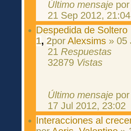
Último mensaje
po
21 Sep 2012, 21:04
Despedida de Soltero
1
,
2
por
Alexsims
» 05 
21
Respuestas
32879
Vistas
Último mensaje
po
17 Jul 2012, 23:02
Interacciones al crece