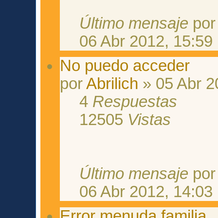
Último mensaje
po
06 Abr 2012, 15:59
No puedo acceder
por
Abrilich
» 05 Abr 2
4
Respuestas
12505
Vistas
Último mensaje
po
06 Abr 2012, 14:03
Error menuda familia