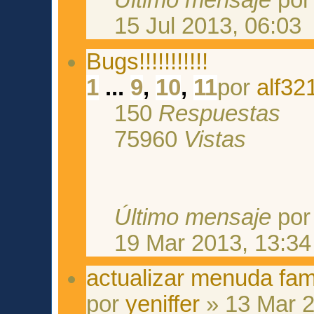
Último mensaje
po
15 Jul 2013, 06:03
Bugs!!!!!!!!!!!
1
...
9
,
10
,
11
por
alf32
150
Respuestas
75960
Vistas
Último mensaje
po
19 Mar 2013, 13:34
actualizar menuda fami
por
yeniffer
» 13 Mar 2