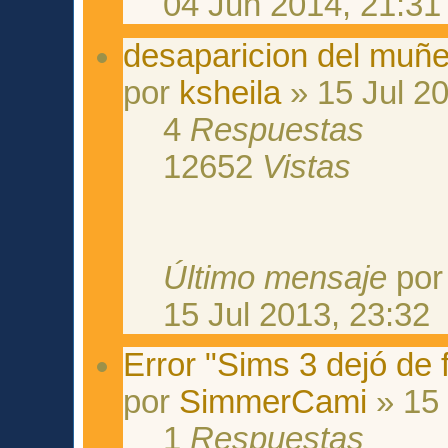
04 Jun 2014, 21:31
desaparicion del muñ
por
ksheila
» 15 Jul 20
4
Respuestas
12652
Vistas
Último mensaje
po
15 Jul 2013, 23:32
Error "Sims 3 dejó de 
por
SimmerCami
» 15 
1
Respuestas