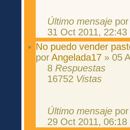
Último mensaje
po
31 Oct 2011, 22:43
No puedo vender past
por
Angelada17
» 05 A
8
Respuestas
16752
Vistas
Último mensaje
po
29 Oct 2011, 06:18