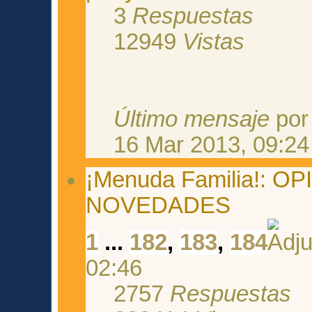
3
Respuestas
12949
Vistas
Último mensaje
po
16 Mar 2013, 09:24
¡Menuda Familia!: 
NOVEDADES
1
...
182
,
183
,
184
02:46
2757
Respuestas