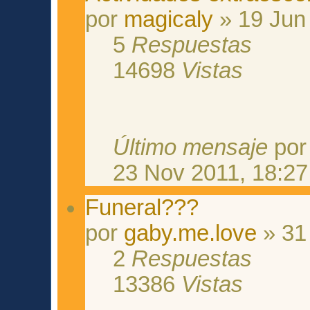
por
magicaly
» 19 Jun
5
Respuestas
14698
Vistas
Último mensaje
po
23 Nov 2011, 18:27
Funeral???
por
gaby.me.love
» 31
2
Respuestas
13386
Vistas