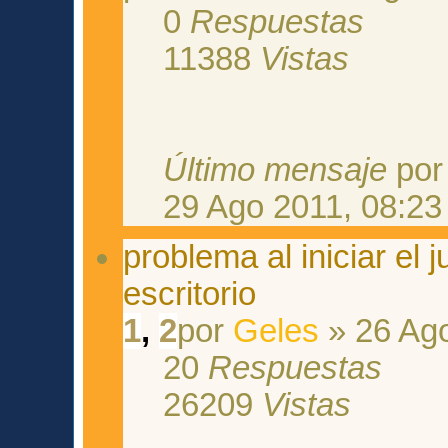
0
Respuestas
11388
Vistas
Último mensaje
po
29 Ago 2011, 08:23
problema al iniciar el 
escritorio
1
,
2
por
Geles
» 26 Ago
20
Respuestas
26209
Vistas