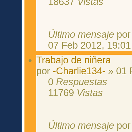
18637
Vistas
Último mensaje
po
07 Feb 2012, 19:01
Trabajo de niñera
por
-Charlie134-
» 01 
0
Respuestas
11769
Vistas
Último mensaje
po