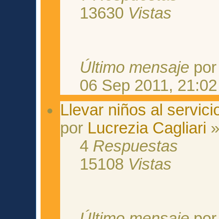
13630
Vistas
Último mensaje
po
06 Sep 2011, 21:02
Llevar niños al servi
por
Lucrezia Cagliari
»
4
Respuestas
15108
Vistas
Último mensaje
po