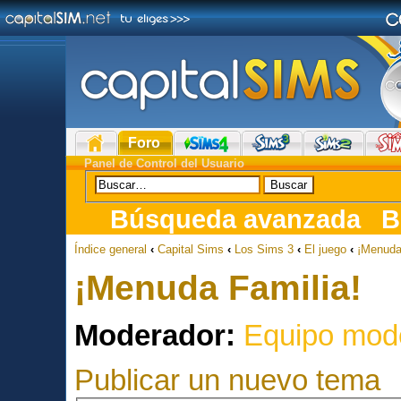
Foro
Panel de Control del Usuario
Búsqueda avanzada
B
Índice general
‹
Capital Sims
‹
Los Sims 3
‹
El juego
‹
¡Menuda
¡Menuda Familia!
Moderador:
Equipo mod
Publicar un nuevo tema