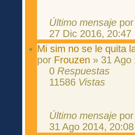
Último mensaje
po
27 Dic 2016, 20:47
Mi sim no se le quita l
por
Frouzen
» 31 Ago 
0
Respuestas
11586
Vistas
Último mensaje
po
31 Ago 2014, 20:08