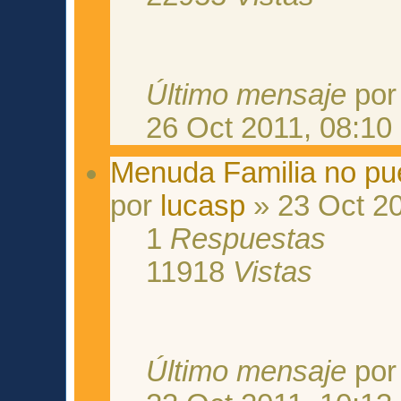
Último mensaje
po
26 Oct 2011, 08:10
Menuda Familia no pu
por
lucasp
» 23 Oct 20
1
Respuestas
11918
Vistas
Último mensaje
po