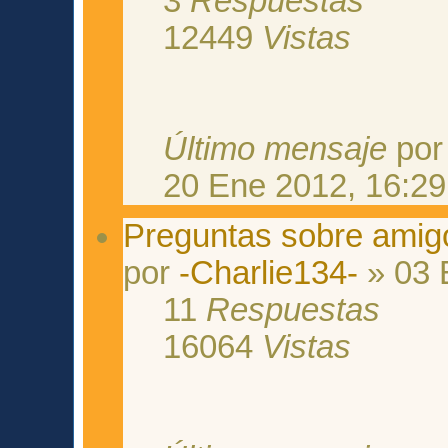
3
Respuestas
12449
Vistas
Último mensaje
po
20 Ene 2012, 16:29
Preguntas sobre amigo
por
-Charlie134-
» 03 
11
Respuestas
16064
Vistas