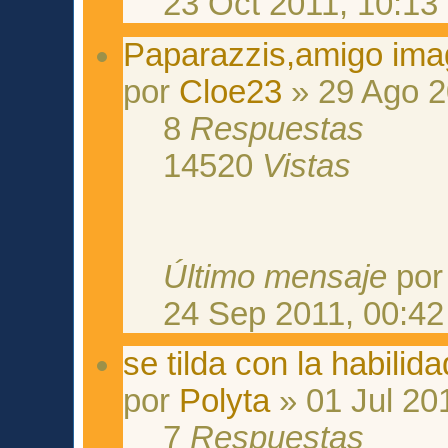
23 Oct 2011, 10:13
Paparazzis,amigo ima
por
Cloe23
» 29 Ago 2
8
Respuestas
14520
Vistas
Último mensaje
po
24 Sep 2011, 00:42
se tilda con la habilida
por
Polyta
» 01 Jul 20
7
Respuestas