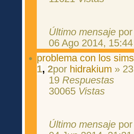
Último mensaje
po
06 Ago 2014, 15:44
problema con los sims
1
,
2
por
hidrakium
» 23
19
Respuestas
30065
Vistas
Último mensaje
po