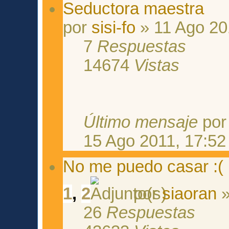
Seductora maestra
por
sisi-fo
» 11 Ago 20
7
Respuestas
14674
Vistas
Último mensaje
po
15 Ago 2011, 17:52
No me puedo casar :(
1
,
2
por
siaoran
»
26
Respuestas