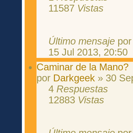
11587
Vistas
Último mensaje
po
15 Jul 2013, 20:50
Caminar de la Mano?
por
Darkgeek
» 30 Sep
4
Respuestas
12883
Vistas