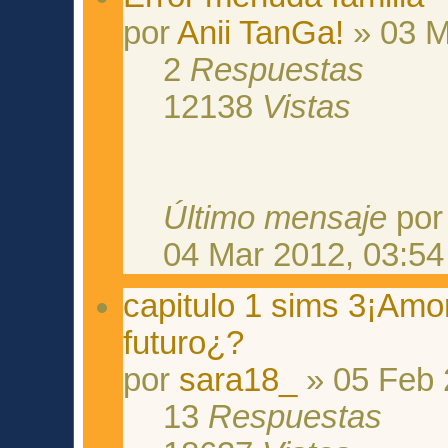
por
Anii TanGa!
» 03 M
2
Respuestas
12138
Vistas
Último mensaje
po
04 Mar 2012, 03:54
capitulo 1 sims 3¡Amo
futuro¿?
por
sara18_
» 05 Feb 
13
Respuestas