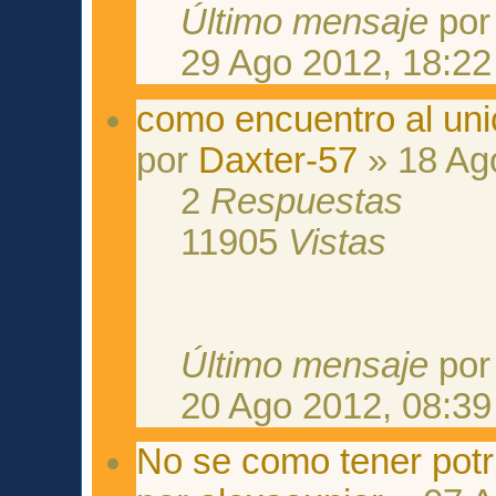
Último mensaje
po
29 Ago 2012, 18:22
como encuentro al uni
por
Daxter-57
» 18 Ag
2
Respuestas
11905
Vistas
Último mensaje
po
20 Ago 2012, 08:39
No se como tener potri