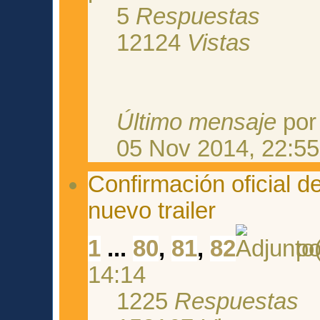
5
Respuestas
12124
Vistas
Último mensaje
po
05 Nov 2014, 22:55
Confirmación oficial 
nuevo trailer
1
...
80
,
81
,
82
p
14:14
1225
Respuestas