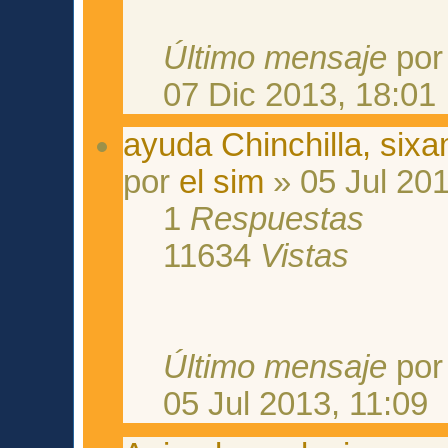
Último mensaje
po
07 Dic 2013, 18:01
ayuda Chinchilla, six
por
el sim
» 05 Jul 201
1
Respuestas
11634
Vistas
Último mensaje
po
05 Jul 2013, 11:09