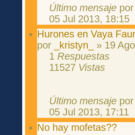
Último mensaje
po
05 Jul 2013, 18:15
Hurones en Vaya Fau
por
_kristyn_
» 19 Ago
1
Respuestas
11527
Vistas
Último mensaje
po
05 Jul 2013, 17:11
No hay mofetas??