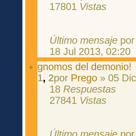
17801
Vistas
Último mensaje
po
18 Jul 2013, 02:20
gnomos del demonio!
1
,
2
por
Prego
» 05 Dic
18
Respuestas
27841
Vistas
Último mensaje
po