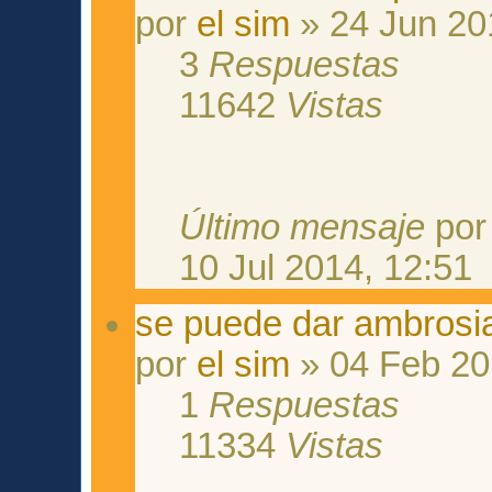
por
el sim
» 24 Jun 20
3
Respuestas
11642
Vistas
Último mensaje
po
10 Jul 2014, 12:51
se puede dar ambrosi
por
el sim
» 04 Feb 20
1
Respuestas
11334
Vistas