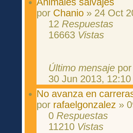
Animales salvajes
por
Chanio
» 24 Oct 2
12
Respuestas
16663
Vistas
Último mensaje
po
30 Jun 2013, 12:10
No avanza en carreras
por
rafaelgonzalez
» 0
0
Respuestas
11210
Vistas