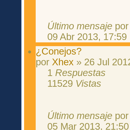
Último mensaje
po
09 Abr 2013, 17:59
¿Conejos?
por
Xhex
» 26 Jul 201
1
Respuestas
11529
Vistas
Último mensaje
po
05 Mar 2013, 21:50