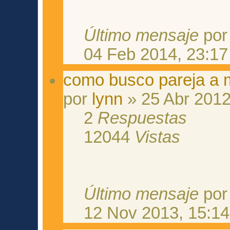
Último mensaje
po
04 Feb 2014, 23:17
como busco pareja a m
por
lynn
» 25 Abr 2012
2
Respuestas
12044
Vistas
Último mensaje
po
12 Nov 2013, 15:14