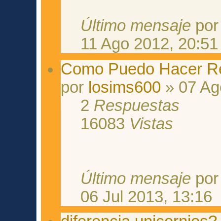
Último mensaje
po
11 Ago 2012, 20:51
Como Puedo Hacer Re
por
losims600
» 07 Ag
2
Respuestas
16083
Vistas
Último mensaje
po
06 Jul 2013, 13:16