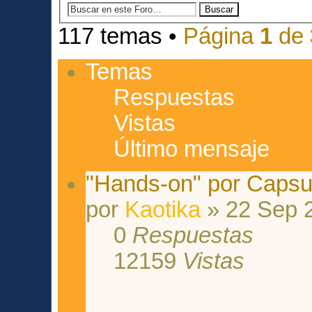
117 temas •
Página
1
de
Temas
Respuestas
Vistas
Último mensaje
"Hands-on" por Capsu
por
Kaotika
» 22 Sep 2
0
Respuestas
12159
Vistas