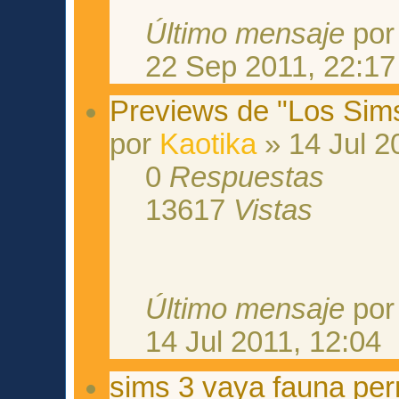
Último mensaje
po
22 Sep 2011, 22:17
Previews de "Los Sim
por
Kaotika
» 14 Jul 2
0
Respuestas
13617
Vistas
Último mensaje
po
14 Jul 2011, 12:04
sims 3 vaya fauna per