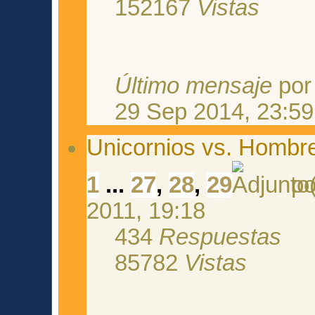
152167
Vistas
Último mensaje
po
29 Sep 2014, 23:59
Unicornios vs. Hombr
1
...
27
,
28
,
29
p
2011, 19:18
434
Respuestas
85782
Vistas