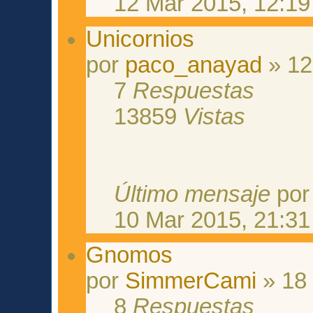
12 Mar 2015, 12:19
Unicornios
por
paco_anayad
» 12
7
Respuestas
13859
Vistas
Último mensaje
po
10 Mar 2015, 21:31
Gnomos
por
SimmerCami
» 18 
8
Respuestas