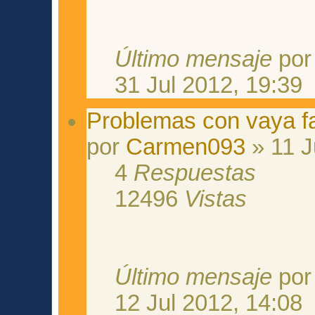
Último mensaje
po
31 Jul 2012, 19:39
Problemas con vaya f
por
Carmen093
» 11 J
4
Respuestas
12496
Vistas
Último mensaje
po
12 Jul 2012, 14:08