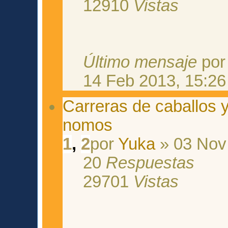
12910
Vistas
Último mensaje
po
14 Feb 2013, 15:26
Carreras de caballos 
nomos
1
,
2
por
Yuka
» 03 Nov
20
Respuestas
29701
Vistas