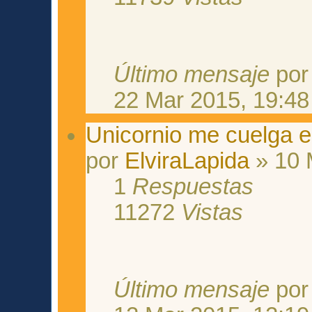
Último mensaje
po
22 Mar 2015, 19:48
Unicornio me cuelga e
por
ElviraLapida
» 10 
1
Respuestas
11272
Vistas
Último mensaje
po