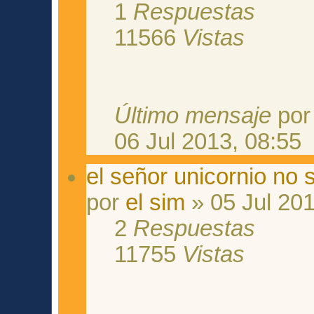
1
Respuestas
11566
Vistas
Último mensaje
po
06 Jul 2013, 08:55
el señor unicornio no 
por
el sim
» 05 Jul 201
2
Respuestas
11755
Vistas