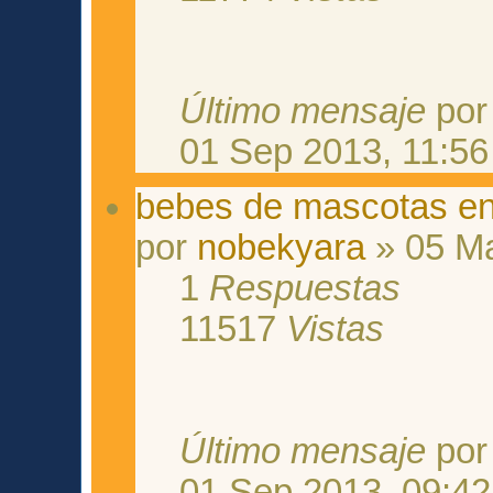
Último mensaje
po
01 Sep 2013, 11:56
bebes de mascotas e
por
nobekyara
» 05 Ma
1
Respuestas
11517
Vistas
Último mensaje
po
01 Sep 2013, 09:42