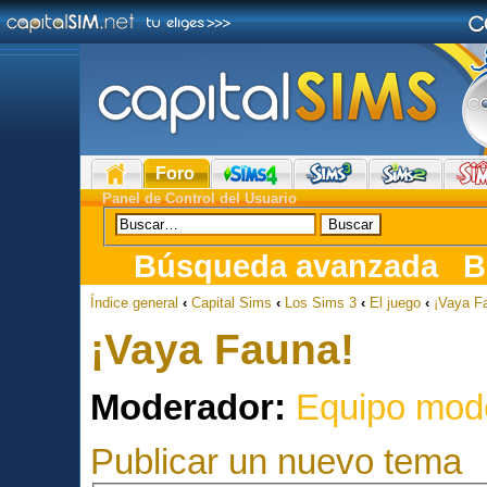
Foro
Panel de Control del Usuario
Búsqueda avanzada
B
Índice general
‹
Capital Sims
‹
Los Sims 3
‹
El juego
‹
¡Vaya F
¡Vaya Fauna!
Moderador:
Equipo mod
Publicar un nuevo tema