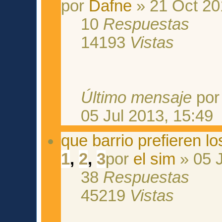
por
Dafne
» 21 Oct 20
10
Respuestas
14193
Vistas
Último mensaje
po
05 Jul 2013, 15:49
que barrio prefieren lo
1
,
2
,
3
por
el sim
» 05 J
38
Respuestas
45219
Vistas