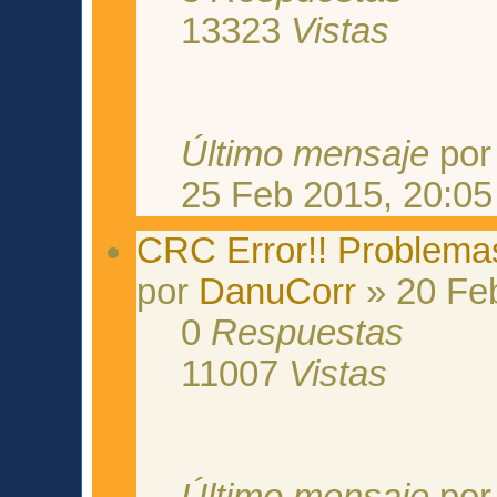
13323
Vistas
Último mensaje
po
25 Feb 2015, 20:05
CRC Error!! Problemas 
por
DanuCorr
» 20 Fe
0
Respuestas
11007
Vistas